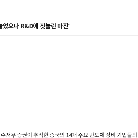
늘었으나 R&D에 짓눌린 마진’
박지수 아나운서가 타본 ‘전설의 무쏘’
초보자도 반할 반전 매력”
 수저우 증권이 추적한 중국의 14개 주요 반도체 장비 기업들의