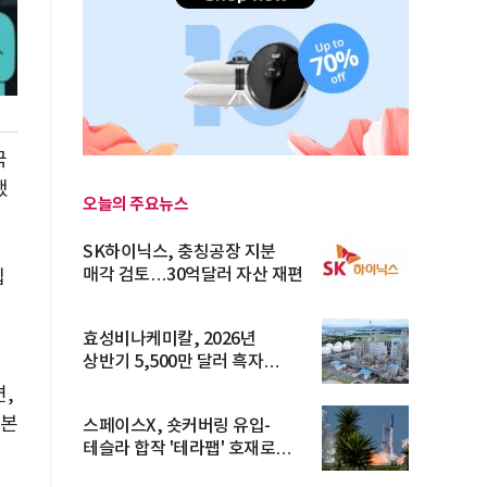
국
했
오늘의 주요뉴스
SK하이닉스, 충칭공장 지분
매각 검토…30억달러 자산 재편
입
효성비나케미칼, 2026년
상반기 5,500만 달러 흑자
전환… 4대 체...
,
자본
스페이스X, 숏커버링 유입-
테슬라 합작 '테라팹' 호재로
15.83% ...