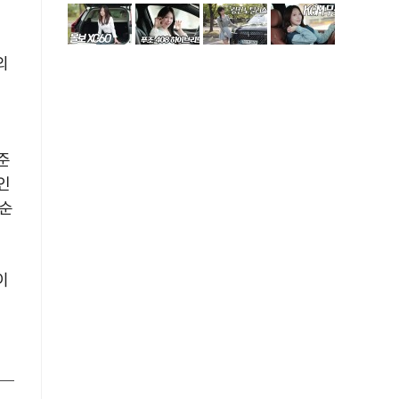
외
지
준
인
 순
이