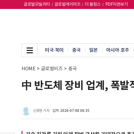
글로벌모빌리티
글로벌게이머즈
더 블링스
PDF지면보기
미국·북미
중국
일본
아시아·호주
HOME
>
글로벌비즈
>
중국
中 반도체 장비 업계, 폭발
신경원 기자
입력
2026-07-08 06:35