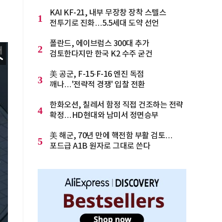
KAI KF-21, 내부 무장창 장착 스텔스
1
전투기로 진화…5.5세대 도약 선언
폴란드, 에이브럼스 300대 추가
2
검토한다지만 한국 K2 수주 굳건
美 공군, F-15·F-16 엔진 독점
3
깨나…'전략적 경쟁' 입찰 전환
한화오션, 칠레서 함정 직접 건조하는 전략
4
확정…HD현대와 남미서 정면승부
美 해군, 70년 만에 핵전함 부활 검토…
5
포드급 A1B 원자로 그대로 쓴다