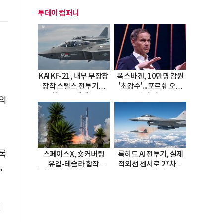
투데이 컴퍼니
KAI KF-21, 내부 무장창
폭스바겐, 10만명 감원
장착 스텔스 전투기로
'초강수'...포르쉐 오너
진화…5.5세대 도약
직접 경고
)의
선언
어
록
스페이스X, 숏커버링
록히드 AI 전투기, 실제
유입-테슬라 합작
적외선 센서로 27차례
,
'테라팹' 호재로 15.83%
자율 요격 성공
급등
비