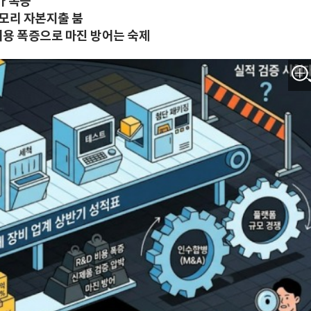
가 폭등
메모리 자본지출 붐
 비용 폭증으로 마진 방어는 숙제