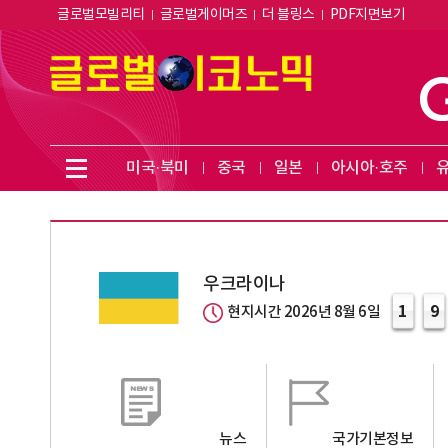
글로벌모빌리티
글로벌게이머즈
더 블링스
PDF지면보기
미국·북미
중국
일본
아시아·호주
우크라이나
1
9
현지시간 2026년 8월 6일
뉴스
국가기본정보