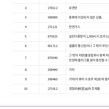
2
270112
유연탄
3
999999
종류에 지정되지 않은 상품.
4
271121
천연가스
5
870323
실린더용량이 1,500시시 초과 3,
6
851712
셀룰러 통신망이나 그 밖의 무선
그 밖의 차량(불꽃점화식 왕복 피
7
870340
전원에 플러그를 꽂아 충전할 수 
8
300490
기타
9
300460
기타(이 류의 소호주 제2호에 
10
271012
경질유(輕質油)와 조제품