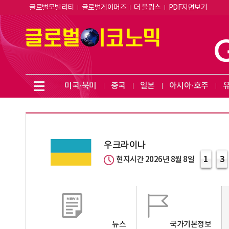
글로벌모빌리티
글로벌게이머즈
더 블링스
PDF지면보기
미국·북미
중국
일본
아시아·호주
우크라이나
1
3
현지시간 2026년 8월 8일
뉴스
국가기본정보