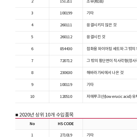
2
151211
조유(粗油)
3
100199
기타
4
260111
응결시키지 않은 것
5
260112
응결시킨 것
6
854430
점화용 와이어링 세트와 그 밖
7
720712
그 밖의 횡단면이 직사각형(정사
8
230630
해바라기씨에서 나온 것
9
100119
기타
10
120510
저에루크산(low erucic acid) 유채
■ 2020년 상위 10개 수입품목
No
HS CODE
1
271019
기타