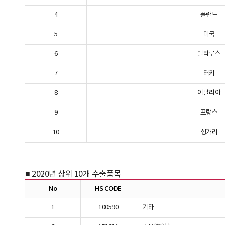
4
폴란드
5
미국
6
벨라루스
7
터키
8
이탈리아
9
프랑스
10
헝가리
■ 2020년 상위 10개 수출품목
No
HS CODE
1
100590
기타