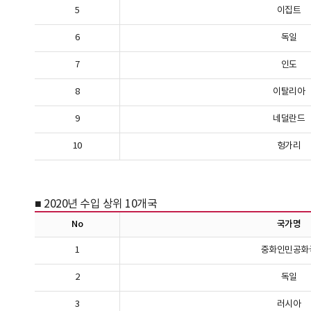
5
이집트
6
독일
7
인도
8
이탈리아
9
네덜란드
10
헝가리
■ 2020년 수입 상위 10개국
No
국가명
1
중화인민공화
2
독일
3
러시아