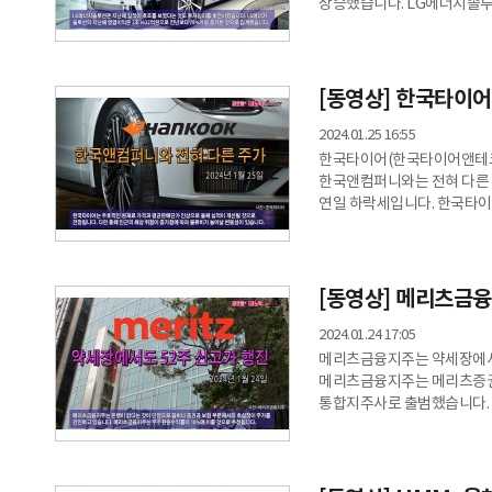
상승했습니다. LG에너지솔루션
38만1000원에 장을 마쳤습니
거래량은 전일보다 2% 늘었
투자심리를 호전시켰습니다. 
전년보다 78%가량 증가한 
[동영상] 한국타이어
소비자가 전기차를 구매할 
2024.01.25 16:55
한국타이어(한국타이어앤테크
한국앤컴퍼니와는 전혀 다른 
연일 하락세입니다. 한국타이어의
장을 마쳤습니다. 52주 신
34%가량 증가했습니다. 한
실적이 개선될 것으로 전망됩
늘어날 변동성이 있습니다. 
[동영상] 메리츠금융
한국앤컴퍼니의
2024.01.24 17:05
메리츠금융지주는 약세장에서도
메리츠금융지주는 메리츠증권
통합지주사로 출범했습니다. 
마쳤습니다. 장중엔 52주 신
전일보다 45%가량 줄었습
흐름을 기반으로 예측가능한 