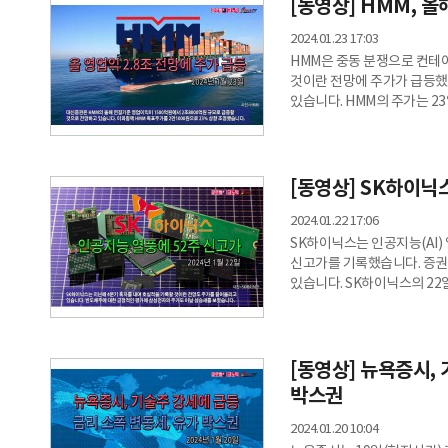
메리츠금융지주의 목표주가도
[동영상] HMM, 올
단점으로 꼽히나 증권과 보험
2024.01.23 17:03
HMM은 중동 분쟁으로 컨테
것이란 전망에 주가가 급등했
있습니다. HMM의 주가는 23일
마쳤습니다. 장중엔 9% 넘게
가량 증가했습니다. 상하이컨테
2200대로 2배 이상 급등
운임이 오르고 있습니다. 대
[동영상] SK하이닉
2조8000억원 규모로 급증할
2024.01.22 17:06
SK하이닉스는 인공지능(AI)
신고가를 기록했습니다. 증권
있습니다. SK하이닉스의 22일
장을 마쳤습니다. 장중엔 52
25%가량 줄었습니다. SK
(HBM) 생산 능력 증가로 
증가분보다 많을 것으로 보입
[동영상] 뉴욕증시,
것이란 전망도 주가를 끌어
박스권
2024.01.20 10:04