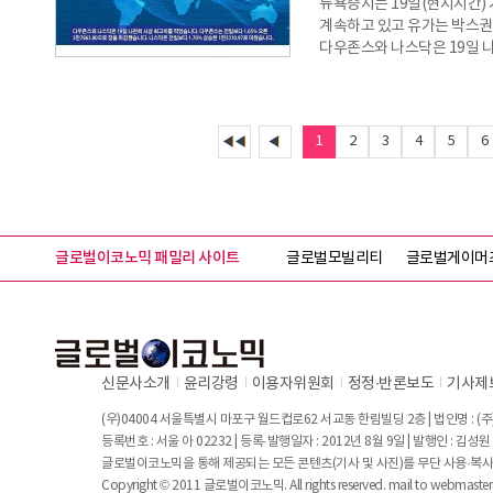
뉴욕증시는 19일(현지시간)
계속하고 있고 유가는 박스권
다우존스와 나스닥은 19일 나
오른 3만7863.80으로 장을
마쳤습니다. 미국 국채 금리는
0.05%포인트 오른 4.39%
4.15%로 마감됐습니다. 국
1
2
3
4
5
6
서부 텍사
글로벌이코노믹 패밀리 사이트
글로벌모빌리티
글로벌게이머
신문사소개
윤리강령
이용자위원회
정정∙반론보도
기사제
(우)04004 서울특별시 마포구 월드컵로62 서교동 한림빌딩 2층 | 법인명 : (주)
등록번호 : 서울 아 02232 | 등록·발행일자 : 2012년 8월 9일 | 발행인 : 김
글로벌이코노믹을 통해 제공되는 모든 콘텐츠(기사 및 사진)를 무단 사용·복사
Copyright © 2011 글로벌이코노믹. All rights reserved. mail to
webmaste