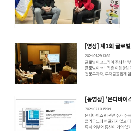
[영상] 제1회 글로
2024.04.29 13:31
글로벌이코노믹이 주최한 '부
글로벌이코노믹은 이달 9일 여
전문투자자, 투자금융업계 임
교육방법에 대한 투자콘서트
강연장은 뜨거운 열기로 가득
시작된 1부 강연은 '미국 주
대표의 열정적인 강연이 이어
[동영상] '온디바이스
글로벌 리더이고
2024.02.10 15:04
온디바이스 AI 관련주가 주목
클라우드에 연결되지 않고 디
특히 외부와 통신이 거의 없