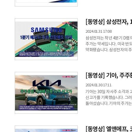
지난 한주간 온디바이스 AI 
한주간 4.46% 상승했다. ​10일 한국거래소에 따르면, 오픈엣지테크놀로지는 지난 2월 2일
대비 한주간 23.37% 상승
퀄리타스반도체도 10%대 
[동영상] 삼성전자,
2024.01.31 17:08
삼성전자는 작년 4분기 D램의
주가는 약세입니다. 미국 반
약화됐습니다. 삼성전자의 주가는
마쳤습니다. 장 후반으로 갈수
가량 증가했습니다. 삼성전자
50%를 주주환원에 활용한다
막지는 못했습니다. 삼성전자는
[동영상] 기아, 주
결의했습니다. 작년 4분
2024.01.30 17:11
기아는 30일 자사주 소각과 
신고가를 기록했습니다. 그러
돌아섰습니다. 기아의 주가는 3
마쳤습니다. 장중엔 52주 신
전일보다 8% 증가했습니다.
프로그램의 수혜도 예상됩니다
평가받으면 주가도 오를 수 
[동영상] 엘앤에프,