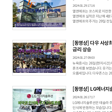
역대 최대 실적을 보였고 강
2024.01.29 17:16
엘앤에프는 코스피로 이전한 
엘앤에프 실적은 지난해 4분
엘앤에프의 주가는 29일 전일보
장 후반에 하락이 가속화됐습
감소했습니다. 엘앤에프는 코
코스피로 옮기면서 시총 67
5조2600억원 규모입니다. 
[동영상] 다우 사상
집계됐습니다. 증권가에서는
금리 상승
2024.01.27 09:03
뉴욕증시는 26일(현지시간
혼조세를 보였습니다. 유가는
오름세입니다. 다우존스는 26일
나스닥은 반도체 관련주의 하
1만5455.36으로 마쳤습니
[동영상] LG에너지
2년물은 전일보다 0.06%포인
포인트 상승한 4.15%로 
2024.01.26 17:17
넘어섰습니다. 미국 서부 텍
LG에너지솔루션은 테슬라 
인식에 반등하는 모습입니다. 