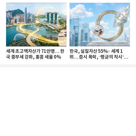
세계 초고액자산가 71만명… 한
한국, 실질자산 55%↑ 세계 1
국 종부세 강화, 홍콩 세율 0%
위… 증시 폭락, ‘평균의 착시’와
부의 유동성 위기