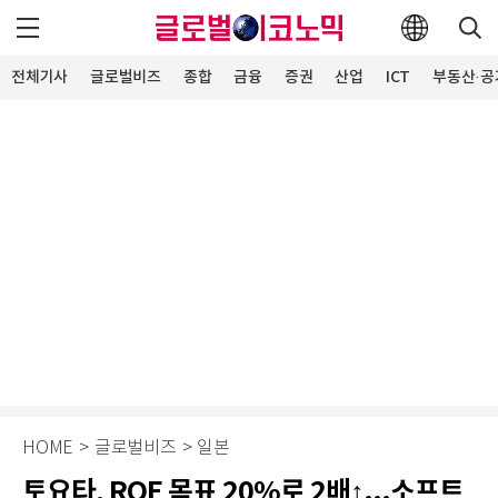
전체기사
글로벌비즈
종합
금융
증권
산업
ICT
부동산·공
HOME
>
글로벌비즈
>
일본
토요타, ROE 목표 20%로 2배↑...소프트