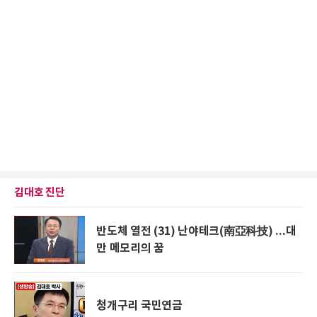
김대호 진단
반도체 열전 (31) 난야테크(南亞科技) ...대
만 메모리의 꿈
청개구리 국민연금