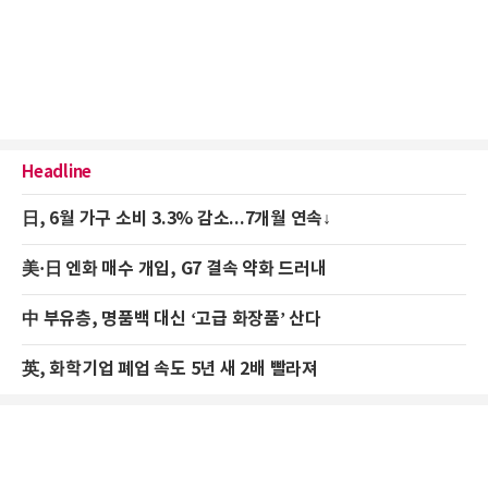
Headline
日, 6월 가구 소비 3.3% 감소...7개월 연속↓
美·日 엔화 매수 개입, G7 결속 약화 드러내
中 부유층, 명품백 대신 ‘고급 화장품’ 산다
英, 화학기업 폐업 속도 5년 새 2배 빨라져