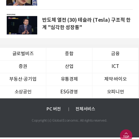
반도체 열전 (30) 테슬라 (Tesla) 구조적 한
계 "심각한 성장통"
글로벌비즈
종합
금융
증권
산업
ICT
부동산·공기업
유통경제
제약∙바이오
소상공인
ESG경영
오피니언
PC 버전
전체서비스
Copyright (c) Global Economic. All rights reserved.