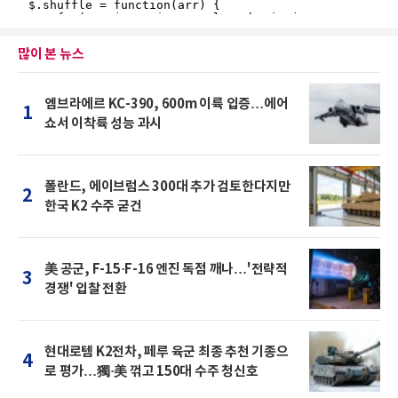
많이 본 뉴스
엠브라에르 KC-390, 600m 이륙 입증…에어
1
쇼서 이착륙 성능 과시
폴란드, 에이브럼스 300대 추가 검토한다지만
2
한국 K2 수주 굳건
美 공군, F-15·F-16 엔진 독점 깨나…'전략적
3
경쟁' 입찰 전환
현대로템 K2전차, 페루 육군 최종 추천 기종으
4
로 평가…獨·美 꺾고 150대 수주 청신호