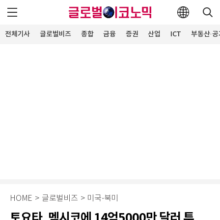
전체기사
글로벌비즈
종합
금융
증권
산업
ICT
부동산·공
HOME
>
글로벌비즈
>
미국·북미
토요타, 멕시코에 14억5000만 달러 투