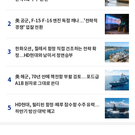
美 공군, F-15·F-16 엔진 독점 깨나…'전략적
2
경쟁' 입찰 전환
한화오션, 칠레서 함정 직접 건조하는 전략 확
3
정…HD현대와 남미서 정면승부
美 해군, 70년 만에 핵전함 부활 검토… 포드급
4
A1B 원자로 그대로 쓴다
HD현대, 필리핀 함정·페루 잠수함 수주 유력…
5
하반기 방산 대박 예고