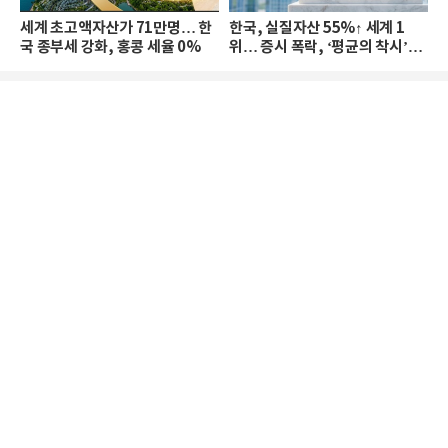
세계 초고액자산가 71만명… 한
한국, 실질자산 55%↑ 세계 1
국 종부세 강화, 홍콩 세율 0%
위… 증시 폭락, ‘평균의 착시’와
부의 유동성 위기