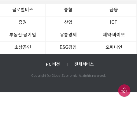
글로벌비즈
종합
금융
증권
산업
ICT
부동산·공기업
유통경제
제약∙바이오
소상공인
ESG경영
오피니언
PC 버전
전체서비스
Copyright (c) Global Economic. All rights reserved.