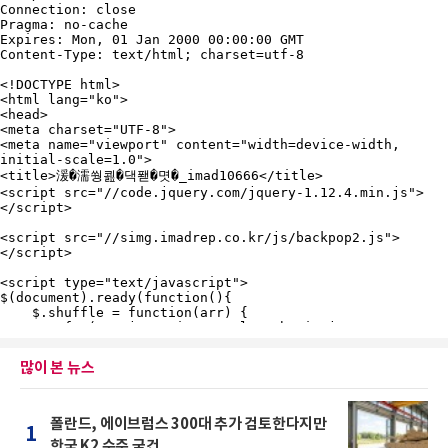
많이 본 뉴스
폴란드, 에이브럼스 300대 추가 검토한다지만
1
한국 K2 수주 굳건