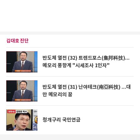
김대호 진단
반도체 열전 (32) 트렌드포스(集邦科技)...
메모리 풍향계 "시세조사 1인자"
반도체 열전 (31) 난야테크(南亞科技) ...대
만 메모리의 꿈
청개구리 국민연금