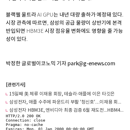
블랙웰 울트라
는 내년 대량 출하가 예정돼 있다
AI GPU
.
시장 관측에 따르면
삼성의 공급 물량이 상반기에 본격
,
반입되면
시장 점유율 변화에도 영향을 줄 가능
HBM3E
성이 있다
.
박정한 글로벌이코노믹 기자 park@g-enews.com
[관련기사]
15일째 美 체류 이재용 회장, 테슬라·애플에 이은 타깃은
삼성전자, 애플 수주에 파운드리 부활 '청신호'…이재용 회장, 美서 반도체 관세 '대응'
삼성전자 HBM3E, 엔비디아 최종 검증 6월 재도전...HBM4 설계 한계