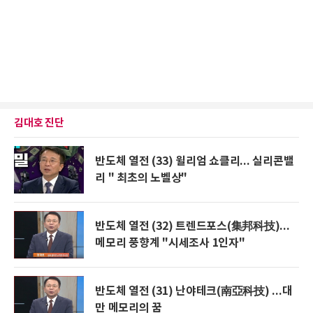
김대호 진단
반도체 열전 (33) 윌리엄 쇼클리... 실리콘밸
리 " 최초의 노벨상"
반도체 열전 (32) 트렌드포스(集邦科技)...
메모리 풍향계 "시세조사 1인자"
반도체 열전 (31) 난야테크(南亞科技) ...대
만 메모리의 꿈