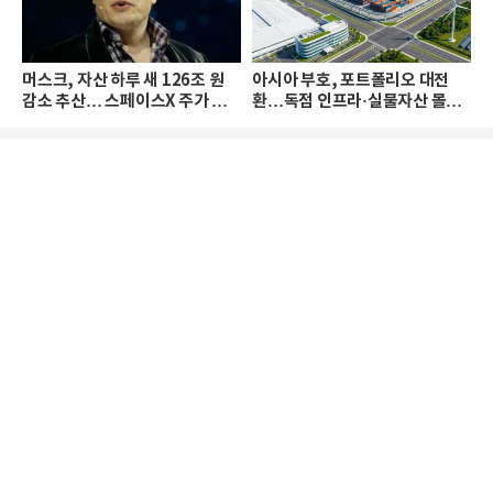
머스크, 자산 하루 새 126조 원
아시아 부호, 포트폴리오 대전
감소 추산… 스페이스X 주가 하
환…독점 인프라·실물자산 몰린
락 때문
다