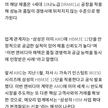
의 해당 제품은
세대
나노급
공정을 적용
4
10
DRAM(1a)
해 성능과 품질이 경쟁사에 뒤처지지 않는 수준으로 평
가된다
.
업계 관계자는
삼성은 이미
에
단을 안
“
AMD
HBM3E 12
정적으로 공급한 실적이 있어 제품 신뢰도가 높다
며
”
이번 엔비디아 채택은 품질 경쟁력과 공급 능력을 동시
“
에 인정받은 사례
라고 말했다
”
.
앞서
는 지난
월
자사
가속기 인스팅트
AMD
6
,
AI
MI350
시리즈에 삼성의
단을 적용한다고 공식 발표
HBM3E 12
했다
이번 엔비디아 계약은
에 이어 세계
반도체
.
AMD
AI
시장을 주도하는 또 다른 핵심 고객사와의 거래를 확보
한 것으로
메모리 업계에서는
삼성의
사업 확대
,
“
HBM
가 본격화되는 신호
라는 해석이 나온다
”
.