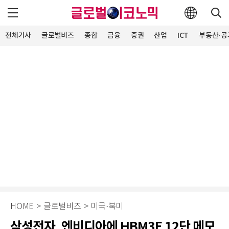
전체기사
글로벌비즈
종합
금융
증권
산업
ICT
부동산·공
HOME
>
글로벌비즈
>
미국·북미
삼성전자, 엔비디아에 HBM3E 12단 메모