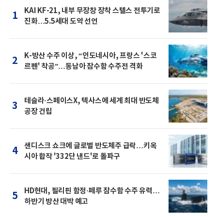
KAI KF-21, 내부 무장창 장착 스텔스 전투기로
1
진화…5.5세대 도약 선언
K-방산 수주 이상, “인도네시아, 프랑스 '스코
2
르펜' 착공”…동남아 잠수함 수주전 격화
테슬라·스페이스X, 텍사스에 세계 최대 반도체
3
공장 건립
샌디스크 쇼크에 글로벌 반도체주 급락…키옥
4
시아 합작 '332단 낸드'로 돌파구
HD현대, 필리핀 함정·페루 잠수함 수주 유력…
5
하반기 방산 대박 예고