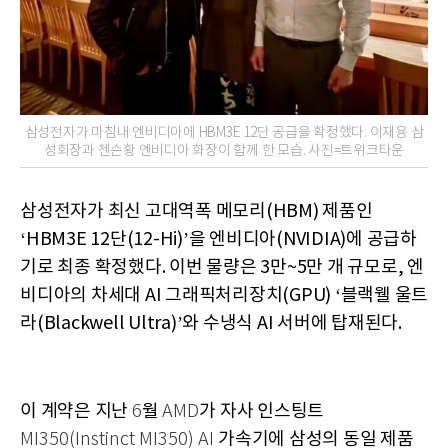
삼성전자가 마침내 엔비디아에 HBM3E 12단 공급을 확정했다. 이재용 삼
성회장과 젠슨황 엔비디아 화장이 함께 한 모습. 사진=트위크타운
삼성전자가 최신 고대역폭 메모리(HBM) 제품인
‘HBM3E 12단(12-Hi)’을 엔비디아(NVIDIA)에 공급하
기로 최종 확정했다. 이번 물량은 3만~5만 개 규모로, 엔
비디아의 차세대 AI 그래픽처리장치(GPU) ‘블랙웰 울트
라(Blackwell Ultra)’와 수냉식 AI 서버에 탑재된다.
이 계약은 지난
월
가 자사 인스팅트
6
AMD
가속기에 삼성의 동일 제품
MI350(Instinct MI350) AI