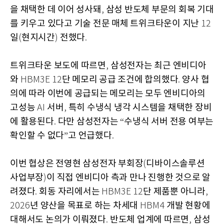
을 채택한 데 이어 성사돼
삼성 반도체 부문의 회복 기대
,
를 키우고 있다고 기술 전문 매체 트위크타운이 지난
12
일
현지시간
전했다
(
)
.
트위크타운 보도에 따르면
삼성전자는 최근 엔비디아
,
와
단 메모리 공급 조건에 합의했다
양사 협
HBM3E 12
.
의에 따라 이번에 공급되는 메모리는 모두 엔비디아의
고성능
서버
특히 수냉식 냉각 시스템을 채택한 장비
AI
,
에 활용된다
다만 삼성전자는
수냉식 서버 전용 여부는
.
“
확인할 수 없다
고 언급했다
”
.
이번 협상은 전영현 삼성전자 부회장
디바이스솔루션
(
사업부장
이 직접 엔비디아 측과 만나 진행한 것으로 알
)
려졌다
회동 자리에서는
단 제품뿐 아니라
.
HBM3E 12
,
년 양산을 목표로 하는 차세대
개발 현황에
2026
HBM4
대해서도 논의가 이뤄졌다
반도체 업계에 따르면
삼성
.
,