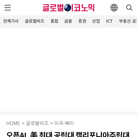
전체기사
글로벌비즈
종합
금융
증권
산업
ICT
부동산·공
HOME
>
글로벌비즈
>
미국·북미
오픈AI, 美 최대 공립대 캘리포니아주립대