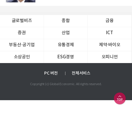
글로벌비즈
종합
금융
증권
산업
ICT
부동산·공기업
유통경제
제약∙바이오
소상공인
ESG경영
오피니언
PC 버전
전체서비스
Copyright (c) Global Economic. All rights reserved.