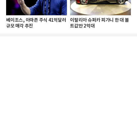
베이조스, 아마존 주식 41억달러
이탈리아 슈퍼카 피가니 한 대 볼
규모 매각 추진
트값만 2억대