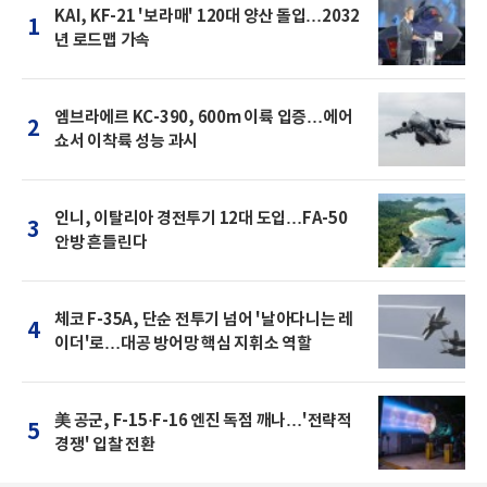
KAI, KF-21 '보라매' 120대 양산 돌입…2032
1
년 로드맵 가속
엠브라에르 KC-390, 600m 이륙 입증…에어
2
쇼서 이착륙 성능 과시
인니, 이탈리아 경전투기 12대 도입…FA-50
3
안방 흔들린다
체코 F-35A, 단순 전투기 넘어 '날아다니는 레
4
이더'로…대공 방어망 핵심 지휘소 역할
美 공군, F-15·F-16 엔진 독점 깨나…'전략적
5
경쟁' 입찰 전환