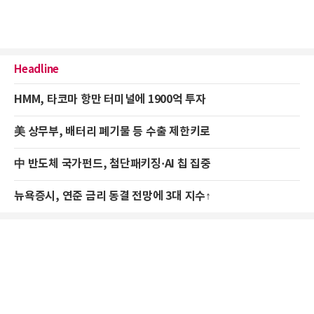
Headline
HMM, 타코마 항만 터미널에 1900억 투자
美 상무부, 배터리 폐기물 등 수출 제한키로
中 반도체 국가펀드, 첨단패키징·AI 칩 집중
뉴욕증시, 연준 금리 동결 전망에 3대 지수↑