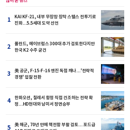
많이 본 뉴스
KAI KF-21, 내부 무장창 장착 스텔스 전투기로
1
진화…5.5세대 도약 선언
폴란드, 에이브럼스 300대 추가 검토한다지만
2
한국 K2 수주 굳건
美 공군, F-15·F-16 엔진 독점 깨나…'전략적
3
경쟁' 입찰 전환
한화오션, 칠레서 함정 직접 건조하는 전략 확
4
정…HD현대와 남미서 정면승부
美 해군, 70년 만에 핵전함 부활 검토… 포드급
5