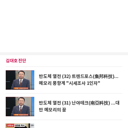
김대호 진단
반도체 열전 (32) 트렌드포스(集邦科技)...
메모리 풍향계 "시세조사 1인자"
반도체 열전 (31) 난야테크(南亞科技) ...대
만 메모리의 꿈