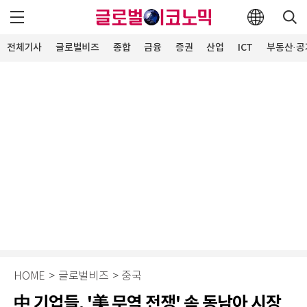
전체기사
글로벌비즈
종합
금융
증권
산업
ICT
부동산·공
HOME
>
글로벌비즈
>
중국
中 기업들, '美 무역 전쟁' 속 동남아 시장