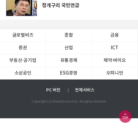
청개구리 국민연금
글로벌비즈
종합
금융
증권
산업
ICT
부동산·공기업
유통경제
제약∙바이오
소상공인
ESG경영
오피니언
PC 버전
전체서비스
Copyright (c) Global Economic. All rights reserved.