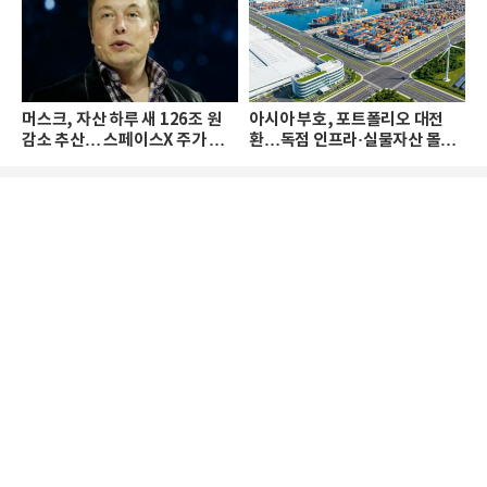
머스크, 자산 하루 새 126조 원
아시아 부호, 포트폴리오 대전
감소 추산… 스페이스X 주가 하
환…독점 인프라·실물자산 몰린
락 때문
다