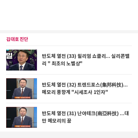
김대호 진단
반도체 열전 (33) 윌리엄 쇼클리... 실리콘밸
리 " 최초의 노벨상"
반도체 열전 (32) 트렌드포스(集邦科技)...
메모리 풍향계 "시세조사 1인자"
반도체 열전 (31) 난야테크(南亞科技) ...대
만 메모리의 꿈