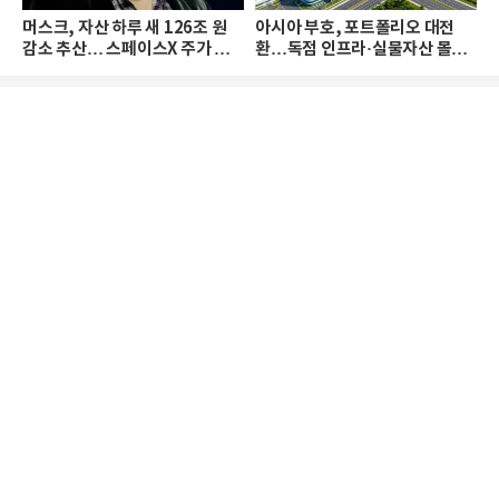
머스크, 자산 하루 새 126조 원
아시아 부호, 포트폴리오 대전
감소 추산… 스페이스X 주가 하
환…독점 인프라·실물자산 몰린
락 때문
다