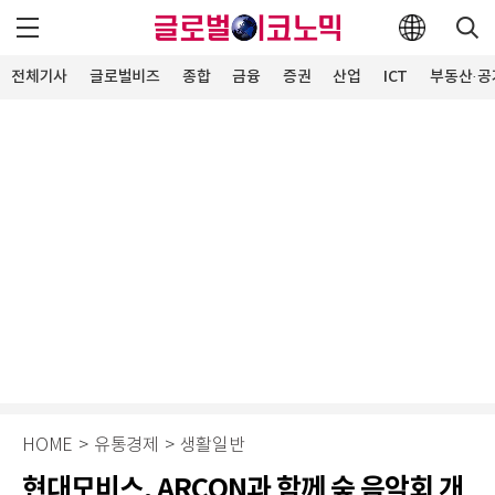
전체기사
글로벌비즈
종합
금융
증권
산업
ICT
부동산·공
HOME
>
유통경제
>
생활일반
현대모비스, ARCON과 함께 숲 음악회 개