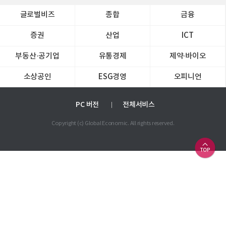
글로벌비즈
종합
금융
증권
산업
ICT
부동산·공기업
유통경제
제약∙바이오
소상공인
ESG경영
오피니언
PC 버전
전체서비스
Copyright (c) Global Economic. All rights reserved.