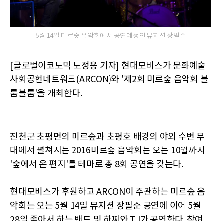
5월 14일 미르숲 음악회에서 공연예정인 뮤지션 장필순
[글로벌이코노믹 노정용 기자] 현대모비스가 문화예술
사회공헌네트워크(ARCON)와 '제2회 미르숲 음악회 블
룸블룸'을 개최한다.
진천군 초평면의 미르숲과 초평호 배경의 야외 수변 무
대에서 펼쳐지는 2016미르숲 음악회는 오는 10월까지
'숲에서 온 편지'를 테마로 총 8회 공연을 갖는다.
현대모비스가 후원하고 ARCON이 주관하는 미르숲 음
악회는 오는 5월 14일 뮤지션 장필순 공연에 이어 5월
28일 좋아서 하는 밴드 및 하찌와 TJ가 공연한다. 참여