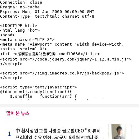
많이 본 뉴스
中 환시싱윈 그룹 나영중 글로벌CEO "K-뷰티
1
프리미엄 수요 여전...광군제 6개월 전부터 준비