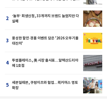
를 "
‘놀부’ 회생신청, 33개까지 브랜드 늘렸지만 다
2
실패
풍성한 할인·경품 이벤트 담은 '2026 오뚜기몰
3
대잔치'
투썸플레이스, 美 시장 출사표…알렉산드리아
4
에 1호점
세븐일레븐, 쿠팡이츠와 협업…퀵커머스 영토
5
확장