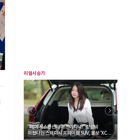
리얼시승기
석
… “여성·
"에어 서스펜션이 기본이라니!" 갓성비
"디자인 대
미쳤다는 스웨디시 프리미엄 SUV, 볼보 'XC60
크로스오버
B5 울트라'