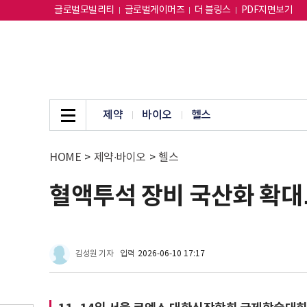
글로벌모빌리티
글로벌게이머즈
더 블링스
PDF지면보기
제약
바이오
헬스
HOME
>
제약∙바이오
>
헬스
혈액투석 장비 국산화 확대
김성원 기자
입력
2026-06-10 17:17