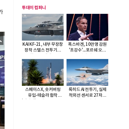
투데이 컴퍼니
가
KAI KF-21, 내부 무장창
폭스바겐, 10만명 감원
장착 스텔스 전투기로
'초강수'...포르쉐 오너
진화…5.5세대 도약
직접 경고
선언
스페이스X, 숏커버링
록히드 AI 전투기, 실제
유입-테슬라 합작
적외선 센서로 27차례
'테라팹' 호재로 15.83%
자율 요격 성공
급등