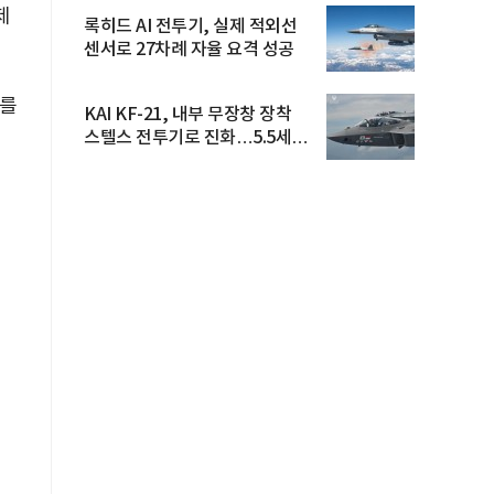
제
록히드 AI 전투기, 실제 적외선
센서로 27차례 자율 요격 성공
가를
KAI KF-21, 내부 무장창 장착
스텔스 전투기로 진화…5.5세대
도...