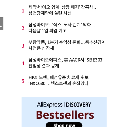
제약·바이오 업계 '상장 폐지' 잔혹사…
1
삼천당제약에 쏠린 시선
삼성바이오로직스 '노사 관계' 악화…
2
다음달 1일 파업 예고
부광약품, 1분기 수익성 둔화…중추신경계
3
사업은 성장세
삼성바이오에피스, 美 AACR서 ‘SBE303’
4
전임상 결과 공개
HK이노엔, 폐섬유증 치료제 후보
5
‘NXC680’…넥스트젠과 손잡았다