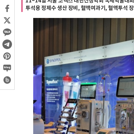
11~14일 서울 코엑스 대한신장학회 국제학술대회(K
투석용 정제수 생산 장비, 혈액여과기, 혈액투석 장