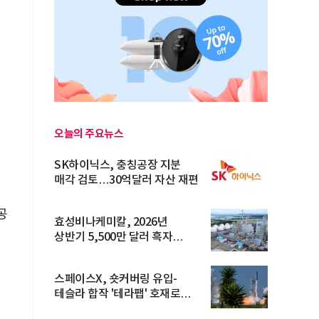
오늘의 주요뉴스
SK하이닉스, 충칭공장 지분
매각 검토…30억달러 자산 재편
공
효성비나케미칼, 2026년
상반기 5,500만 달러 흑자
전환… 4대 체...
스페이스X, 숏커버링 유입-
테슬라 합작 '테라팹' 호재로
15.83% ...