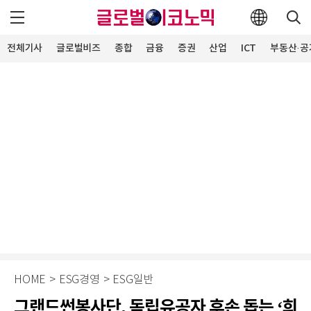
전체기사
글로벌비즈
종합
금융
증권
산업
ICT
부동산·공
HOME
>
ESG경영
>
ESG일반
그랜드썬봉사단, 독립유공자 후손 돕는 ‘희