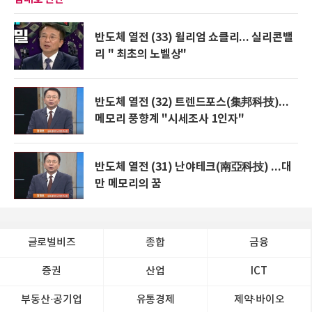
반도체 열전 (33) 윌리엄 쇼클리... 실리콘밸
리 " 최초의 노벨상"
반도체 열전 (32) 트렌드포스(集邦科技)...
메모리 풍향계 "시세조사 1인자"
반도체 열전 (31) 난야테크(南亞科技) ...대
만 메모리의 꿈
글로벌비즈
종합
금융
증권
산업
ICT
부동산·공기업
유통경제
제약∙바이오