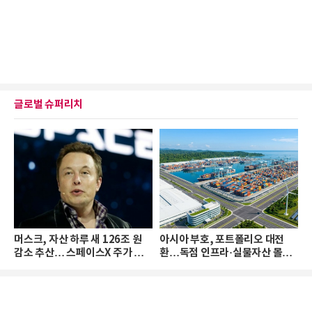
글로벌 슈퍼리치
머스크, 자산 하루 새 126조 원
아시아 부호, 포트폴리오 대전
감소 추산… 스페이스X 주가 하
환…독점 인프라·실물자산 몰린
락 때문
다