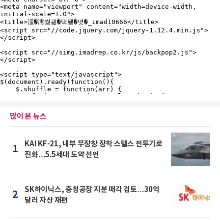
많이 본 뉴스
KAI KF-21, 내부 무장창 장착 스텔스 전투기로
1
진화…5.5세대 도약 선언
SK하이닉스, 충칭공장 지분 매각 검토…30억
2
달러 자산 재편