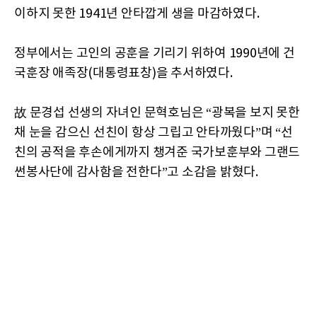
이하지 못한 1941년 안타깝게 생을 마감하였다.
정부에서는 고인의 공훈을 기리기 위하여 1990년에 건
국훈장 애족장(대통령표창)을 추서하였다.
故 문경섭 선생의 자녀인 문혁호님은 “광복을 보지 못한
채 눈을 감으신 선친이 항상 그립고 안타까웠다”며 “선
친의 공적을 후손에게까지 챙겨준 국가보훈부와 그랜드
썬봉사단에 감사함을 전한다”고 소감을 밝혔다.