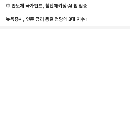
中 반도체 국가펀드, 첨단패키징·AI 칩 집중
뉴욕증시, 연준 금리 동결 전망에 3대 지수↑