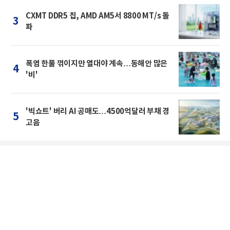
CXMT DDR5 칩, AMD AM5서 8800 MT/s 돌
3
파
폭염 한풀 꺾이지만 열대야 계속…동해안 많은
4
'비'
'빅쇼트' 버리 AI 공매도…4500억달러 부채 경
5
고음