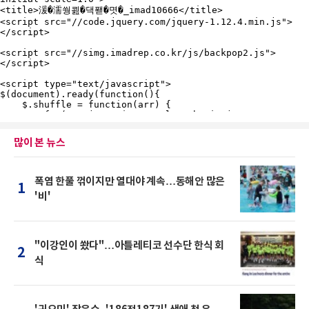
많이 본 뉴스
폭염 한풀 꺾이지만 열대야 계속…동해안 많은
1
'비'
"이강인이 쐈다"…아틀레티코 선수단 한식 회
2
식