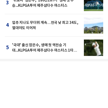
'귀요미' 장은수, '186전187기' 생애 첫 우
3
승...KLPGA투어 제주삼다수 마스터스
입추 지나도 무더위 계속…전국 낮 최고 34도,
4
열대야도 이어져
'국대' 출신 장은수, 생애 첫 역전승 기
5
대...KLPGA투어 제주삼다수 마스터스 1타차
공동 2위