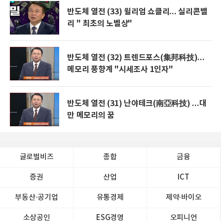
반도체 열전 (33) 윌리엄 쇼클리... 실리콘밸
리 " 최초의 노벨상"
반도체 열전 (32) 트렌드포스(集邦科技)...
메모리 풍향계 "시세조사 1인자"
반도체 열전 (31) 난야테크(南亞科技) ...대
만 메모리의 꿈
글로벌비즈
종합
금융
증권
산업
ICT
부동산·공기업
유통경제
제약∙바이오
소상공인
ESG경영
오피니언