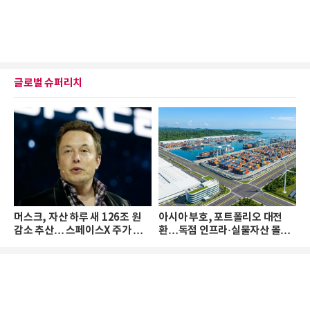
글로벌 슈퍼리치
머스크, 자산 하루 새 126조 원
아시아 부호, 포트폴리오 대전
감소 추산… 스페이스X 주가 하
환…독점 인프라·실물자산 몰린
락 때문
다