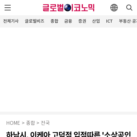
전체기사
글로벌비즈
종합
금융
증권
산업
ICT
부동산·공
HOME
>
종합
>
전국
하남시, 이케아 고덕점 입점따른 '소상공인