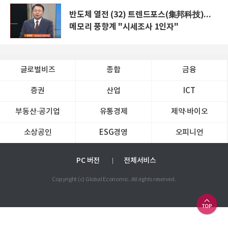
반도체 열전 (32) 트렌드포스(集邦科技)...
메모리 풍향계 "시세조사 1인자"
글로벌비즈
종합
금융
증권
산업
ICT
부동산·공기업
유통경제
제약∙바이오
소상공인
ESG경영
오피니언
PC 버전
전체서비스
Copyright (c) Global Economic. All rights reserved.