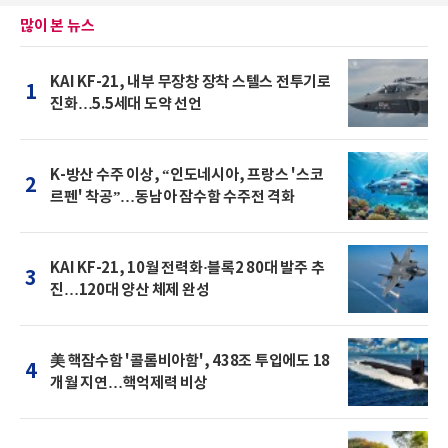
많이 본 뉴스
KAI KF-21, 내부 무장창 장착 스텔스 전투기로
1
진화…5.5세대 도약 선언
K-방산 수주 이상, “인도네시아, 프랑스 '스코
2
르펜' 착공”…동남아 잠수함 수주전 격화
KAI KF-21, 10월 전력화·블록2 80대 발주 추
3
진…120대 양산 체제 완성
美 핵잠수함 '콜롬비아함', 438조 투입에도 18
4
개월 지연…핵억제력 비상