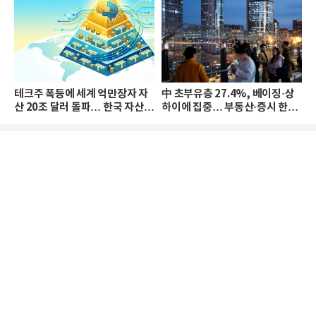
테크주 폭등에 세계 억만장자 자
中 초부유층 27.4%, 베이징·상
산 20조 달러 돌파… 한국 자산
하이에 집중… 부동산·증시 한파
격차 확대
로 자산은 소폭 감소