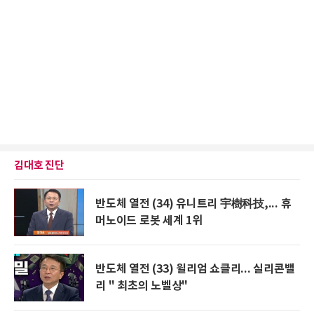
김대호 진단
반도체 열전 (34) 유니트리 宇樹科技,... 휴
머노이드 로봇 세계 1위
반도체 열전 (33) 윌리엄 쇼클리... 실리콘밸
리 " 최초의 노벨상"