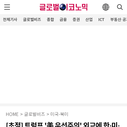
전체기사
글로벌비즈
종합
금융
증권
산업
ICT
부동산·공
HOME
>
글로벌비즈
>
미국·북미
[초점] 트럼프 '美 우선주의' 외교에 한·미·