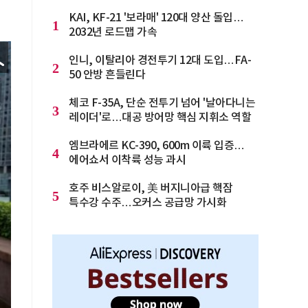
KAI, KF-21 '보라매' 120대 양산 돌입…
1
2032년 로드맵 가속
인니, 이탈리아 경전투기 12대 도입…FA-
2
50 안방 흔들린다
체코 F-35A, 단순 전투기 넘어 '날아다니는
3
레이더'로…대공 방어망 핵심 지휘소 역할
엠브라에르 KC-390, 600m 이륙 입증…
4
에어쇼서 이착륙 성능 과시
호주 비스알로이, 美 버지니아급 핵잠
5
특수강 수주…오커스 공급망 가시화