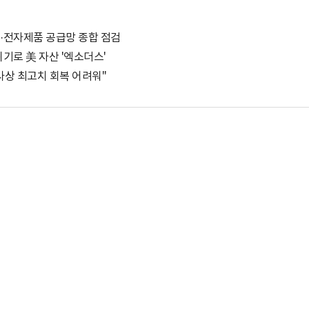
도체·전자제품 공급망 종합 점검
 위기로 美 자산 '엑소더스'
.사상 최고치 회복 어려워"