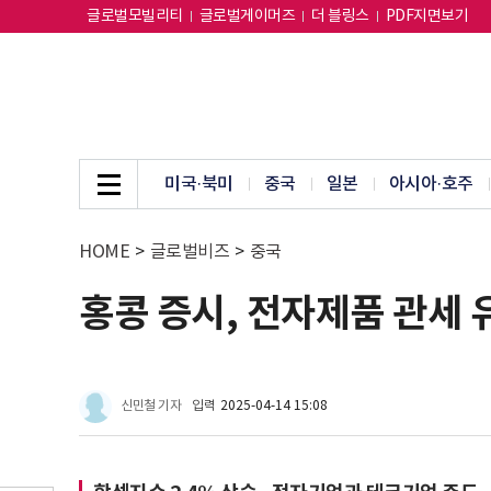
글로벌모빌리티
글로벌게이머즈
더 블링스
PDF지면보기
미국·북미
중국
일본
아시아·호주
HOME
>
글로벌비즈
>
중국
홍콩 증시, 전자제품 관세 
신민철 기자
입력
2025-04-14 15:08