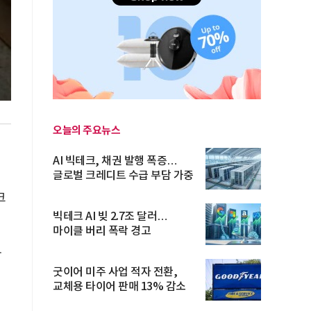
오늘의 주요뉴스
을
AI 빅테크, 채권 발행 폭증…
글로벌 크레디트 수급 부담 가중
크
빅테크 AI 빚 2.7조 달러…
마이클 버리 폭락 경고
따
굿이어 미주 사업 적자 전환,
교체용 타이어 판매 13% 감소