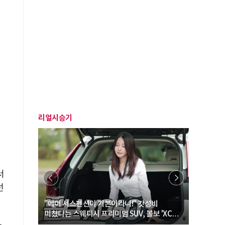
리얼시승기
서
선
… “여성·
"에어 서스펜션이 기본이라니!" 갓성비
"디자인 대
미쳤다는 스웨디시 프리미엄 SUV, 볼보 'XC60
크로스오버
B5 울트라'