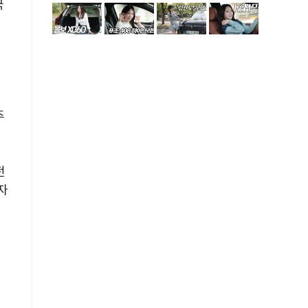
국
주
전
자