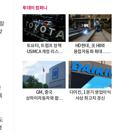
투데이 컴퍼니
 말
맞
토요타, 트럼프 정책
HD현대, 美 HII와
·USMCA 개정 리스크
용접자동화 확대…
를
직면
미시시피 조선소에 전격
도입
한
GM, 중국
다이킨, 1분기 영업이익
록
상하이자동차와 합작
사상 최고치 경신
20년 연장…
2047년까지 파트너십
지속
도
했