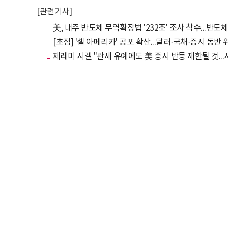
[관련기사]
美, 내주 반도체 무역확장법 '232조' 조사 착수...반
[초점] '셀 아메리카' 공포 확산... 달러·국채·증시 동반
제레미 시겔 "관세 유예에도 美 증시 반등 제한될 것..