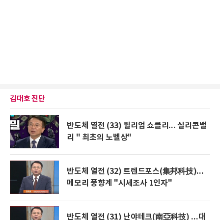
김대호 진단
반도체 열전 (33) 윌리엄 쇼클리... 실리콘밸
리 " 최초의 노벨상"
반도체 열전 (32) 트렌드포스(集邦科技)...
메모리 풍향계 "시세조사 1인자"
반도체 열전 (31) 난야테크(南亞科技) ...대