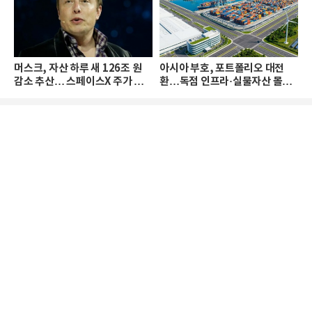
머스크, 자산 하루 새 126조 원
아시아 부호, 포트폴리오 대전
감소 추산… 스페이스X 주가 하
환…독점 인프라·실물자산 몰린
락 때문
다