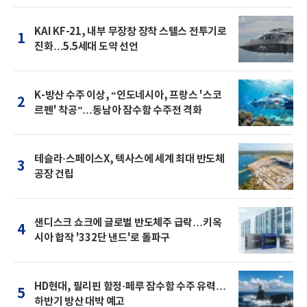
KAI KF-21, 내부 무장창 장착 스텔스 전투기로
1
진화…5.5세대 도약 선언
K-방산 수주 이상, “인도네시아, 프랑스 '스코
2
르펜' 착공”…동남아 잠수함 수주전 격화
테슬라·스페이스X, 텍사스에 세계 최대 반도체
3
공장 건립
샌디스크 쇼크에 글로벌 반도체주 급락…키옥
4
시아 합작 '332단 낸드'로 돌파구
HD현대, 필리핀 함정·페루 잠수함 수주 유력…
5
하반기 방산 대박 예고