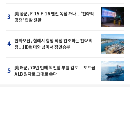
美 공군, F-15·F-16 엔진 독점 깨나…'전략적
3
경쟁' 입찰 전환
한화오션, 칠레서 함정 직접 건조하는 전략 확
4
정…HD현대와 남미서 정면승부
美 해군, 70년 만에 핵전함 부활 검토… 포드급
5
A1B 원자로 그대로 쓴다