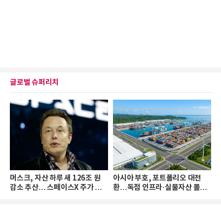
글로벌 슈퍼리치
머스크, 자산 하루 새 126조 원
아시아 부호, 포트폴리오 대전
감소 추산… 스페이스X 주가 하
환…독점 인프라·실물자산 몰린
락 때문
다