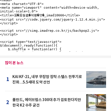
많이 본 뉴스
KAI KF-21, 내부 무장창 장착 스텔스 전투기로
1
진화…5.5세대 도약 선언
폴란드, 에이브럼스 300대 추가 검토한다지만
2
한국 K2 수주 굳건