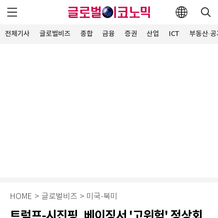
전체기사
글로벌비즈
종합
금융
증권
산업
ICT
부동산·공
HOME
>
글로벌비즈
>
미국·북미
트럼프-시진핑, 베이징서 '고위험' 정상회