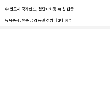
中 반도체 국가펀드, 첨단패키징·AI 칩 집중
뉴욕증시, 연준 금리 동결 전망에 3대 지수↑