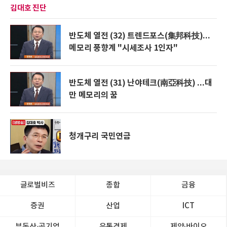
김대호 진단
반도체 열전 (32) 트렌드포스(集邦科技)...
메모리 풍향계 "시세조사 1인자"
반도체 열전 (31) 난야테크(南亞科技) ...대
만 메모리의 꿈
청개구리 국민연금
글로벌비즈
종합
금융
증권
산업
ICT
부동산·공기업
유통경제
제약∙바이오