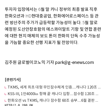
투자자 입장에서는
월 말 카니 정부의 최종 발표 직후
6
한화오션과
현대중공업
한화에어로스페이스 등 관
HD
,
련 방산주의 주가가 급등락할 가능성이 높다
월 말로
. 5
예정된 도산안창호함의 에스콰이말트 기항 및 연합 훈련
에 대한 현지 매체의 보도 톤이 한화의 단독 수주 가능성
을 가늠할 중요한 선행 지표가 될 전망이다
.
김주원 글로벌이코노믹 기자 park@g-enews.com
[관련기사]
TKMS, 세계 최초 대형 무인잠수체계 인증…캐나다 120조 수주전에 기술 카드
KSS-III, 1만4000㎞ 항해 끝 캐나다 입항…잠수함 120조 수주전 '최후의 달'
한화오션 vs TKMS, 캐나다 잠수함 60조 승부…6월 결판 임박