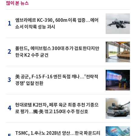
많이 본 뉴스
엠브라에르 KC-390, 600m 이륙 입증…에어
1
쇼서 이착륙 성능 과시
폴란드, 에이브럼스 300대 추가 검토한다지만
2
한국 K2 수주 굳건
美 공군, F-15·F-16 엔진 독점 깨나…'전략적
3
경쟁' 입찰 전환
현대로템 K2전차, 페루 육군 최종 추천 기종으
4
로 평가…獨·美 꺾고 150대 수주 청신호
TSMC, 1.4나노 2028년 양산…한국 파운드리