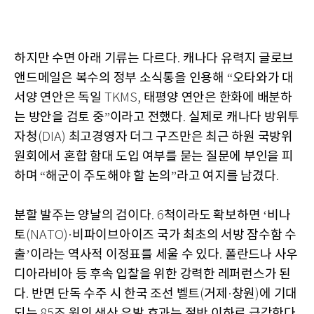
하지만 수면 아래 기류는 다르다
캐나다 유력지 글로브
.
앤드메일은 복수의 정부 소식통을 인용해
오타와가 대
“
서양 연안은 독일
태평양 연안은 한화에 배분하
TKMS,
는 방안을 검토 중
이라고 전했다
실제로 캐나다 방위투
”
.
자청
최고경영자 더그 구즈만은 최근 하원 국방위
(DIA)
원회에서 혼합 함대 도입 여부를 묻는 질문에 부인을 피
하며
해군이 주도해야 할 논의
라고 여지를 남겼다
“
”
.
분할 발주는 양날의 검이다
척이라도 확보하면
비나
. 6
‘
토
비파이브아이즈 국가 최초의 서방 잠수함 수
(NATO)·
출
이라는 역사적 이정표를 세울 수 있다
폴란드나 사우
’
.
디아라비아 등 후속 입찰을 위한 강력한 레퍼런스가 된
다
반면 단독 수주 시 한국 조선 벨트
거제
창원
에 기대
.
(
·
)
되는
조 원의 생산 유발 효과는 절반 이하로 급감한다
85
.