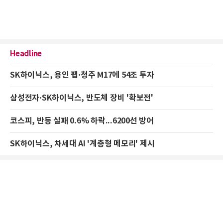
Headline
SK하이닉스, 용인 팹·청주 M17에 54조 투자
삼성전자·SK하이닉스, 반도체 장비 '확보전'
코스피, 반등 실패 0.6% 하락...6200선 방어
SK하이닉스, 차세대 AI '계층형 메모리' 제시