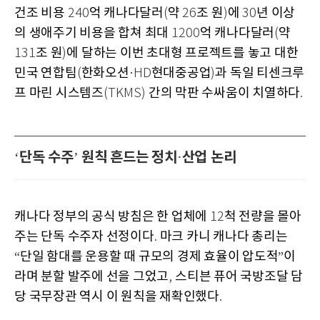
건조 비용
억 캐나다달러
약
조 원
에
년 이상
240
(
26
)
30
의 생애주기 비용을 합쳐 최대
억 캐나다달러
약
1200
(
조 원
에 달하는 이번 초대형 프로젝트를 놓고 대한
131
)
민국 연합팀
한화오션
현대중공업
과 독일 티센크루
(
·HD
)
프 마린 시스템즈
간의 막판 수싸움이 치열하다
(TKMS)
.
단독 수주
원칙 흔드는 정치
산업 논리
‘
’
·
캐나다 정부의 공식 방침은 한 업체에
척 전량을 몰아
12
주는 단독 수주자 선정이다
마크 카니 캐나다 총리는
.
단일 함대를 운용할 때 규모의 경제 효율이 압도적
이
“
”
라며 분할 발주에 선을 그었고
스티븐 퓨어 국방조달 담
,
당 국무장관 역시 이 원칙을 재확인했다
.