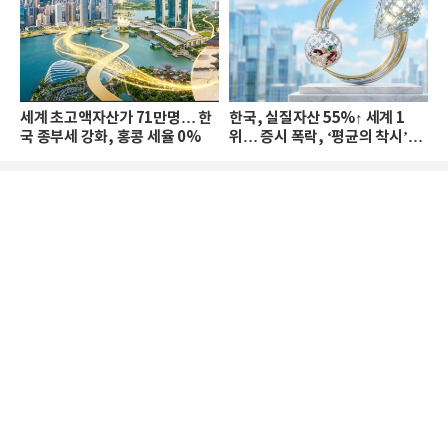
세계 초고액자산가 71만명… 한
한국, 실질자산 55%↑ 세계 1
국 종부세 강화, 홍콩 세율 0%
위… 증시 폭락, ‘평균의 착시’와
부의 유동성 위기