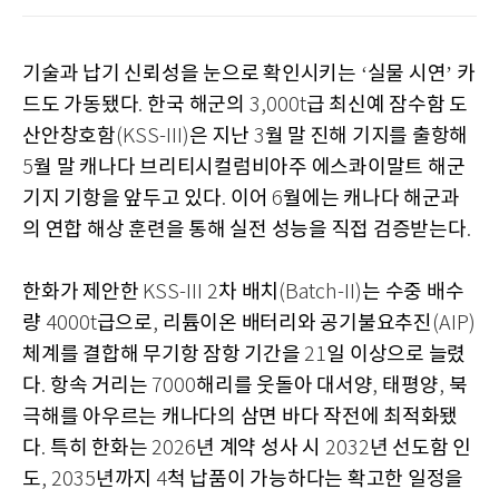
기술과 납기 신뢰성을 눈으로 확인시키는
실물 시연
카
‘
’
드도 가동됐다
한국 해군의
급 최신예 잠수함 도
.
3,000t
산안창호함
은 지난
월 말 진해 기지를 출항해
(KSS-III)
3
월 말 캐나다 브리티시컬럼비아주 에스콰이말트 해군
5
기지 기항을 앞두고 있다
이어
월에는 캐나다 해군과
.
6
의 연합 해상 훈련을 통해 실전 성능을 직접 검증받는다
.
한화가 제안한
차 배치
는 수중 배수
KSS-III 2
(Batch-II)
량
급으로
리튬이온 배터리와 공기불요추진
4000t
,
(AIP)
체계를 결합해 무기항 잠항 기간을
일 이상으로 늘렸
21
다
항속 거리는
해리를 웃돌아 대서양
태평양
북
.
7000
,
,
극해를 아우르는 캐나다의 삼면 바다 작전에 최적화됐
다
특히 한화는
년 계약 성사 시
년 선도함 인
.
2026
2032
도
년까지
척 납품이 가능하다는 확고한 일정을
, 2035
4