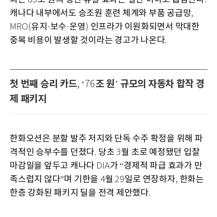
캐나다 내부에서도 승조원 훈련 체계와 부품 공급망
,
유지
보수
운영
인프라가 이원화되면서 막대한
MRO(
·
·
)
중복 비용이 발생할 것이라는 경고가 나온다
.
첫 번째 승리 카드
조 원
규모의 자동차 합작 경
, ‘76
’
제 패키지
한화오션은 분할 발주 저지와 단독 수주 확정을 위해 파
격적인 승부수를 던졌다
당초
월 초로 예정됐던 입찰
.
3
마감일을 앞두고 캐나다
가
경제적 파급 효과가 만
DIA
“
족스럽지 않다
며 기한을
월
일로 연장하자
한화는
”
4
29
,
한층 강화된 패키지 딜을 전격 제안했다
.