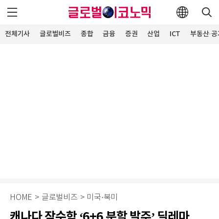
전체기사
글로벌비즈
종합
금융
증권
산업
ICT
부동산·공
HOME
>
글로벌비즈
>
미국·북미
캐나다 잠수함 ‘6+6 분할 발주’ 딜레마…