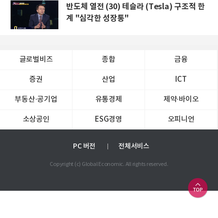
반도체 열전 (30) 테슬라 (Tesla) 구조적 한
계 "심각한 성장통"
글로벌비즈
종합
금융
증권
산업
ICT
부동산·공기업
유통경제
제약∙바이오
소상공인
ESG경영
오피니언
PC 버전
전체서비스
Copyright (c) Global Economic. All rights reserved.