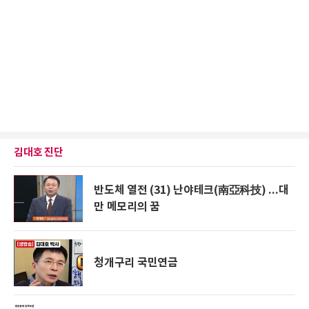
김대호 진단
반도체 열전 (31) 난야테크(南亞科技) ...대
만 메모리의 꿈
청개구리 국민연금