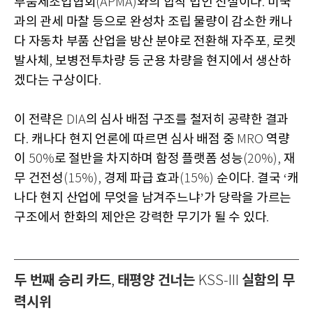
부품제조업협회
와의 합작 법인 신설이다
미국
(APMA)
.
과의 관세 마찰 등으로 완성차 조립 물량이 감소한 캐나
다 자동차 부품 산업을 방산 분야로 전환해 자주포
로켓
,
발사체
보병전투차량 등 군용 차량을 현지에서 생산하
,
겠다는 구상이다
.
이 전략은
의 심사 배점 구조를 철저히 공략한 결과
DIA
다
캐나다 현지 언론에 따르면 심사 배점 중
역량
.
MRO
이
로 절반을 차지하며 함정 플랫폼 성능
재
50%
(20%),
무 건전성
경제 파급 효과
순이다
결국
캐
(15%),
(15%)
.
‘
나다 현지 산업에 무엇을 남겨주느냐
가 당락을 가르는
’
구조에서 한화의 제안은 강력한 무기가 될 수 있다
.
두 번째 승리 카드
태평양 건너는
실함의 무
,
KSS-III
력시위