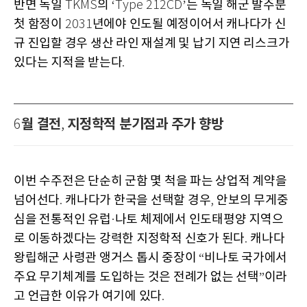
반면 독일
의
는 독일 해군 발주분
TKMS
‘Type 212CD’
첫 함정이
년에야 인도될 예정이어서 캐나다가 신
2031
규 진입할 경우 생산 라인 재설계 및 납기 지연 리스크가
있다는 지적을 받는다
.
월 결전
지정학적 분기점과 주가 향방
6
,
이번 수주전은 단순히 군함 몇 척을 파는 상업적 계약을
넘어선다
캐나다가 한국을 선택할 경우
안보의 무게중
.
,
심을 전통적인 유럽
나토 체제에서 인도태평양 지역으
·
로 이동하겠다는 강력한 지정학적 신호가 된다
캐나다
.
왕립해군 사령관 앵거스 톱시 중장이
비나토 국가에서
“
주요 무기체계를 도입하는 것은 전례가 없는 선택
이라
”
고 언급한 이유가 여기에 있다
.