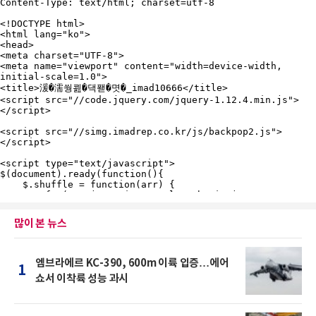
많이 본 뉴스
엠브라에르 KC-390, 600m 이륙 입증…에어
1
쇼서 이착륙 성능 과시