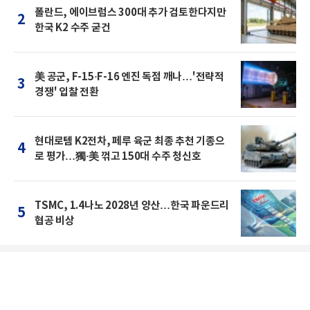
폴란드, 에이브럼스 300대 추가 검토한다지만
2
한국 K2 수주 굳건
美 공군, F-15·F-16 엔진 독점 깨나…'전략적
3
경쟁' 입찰 전환
현대로템 K2전차, 페루 육군 최종 추천 기종으
4
로 평가…獨·美 꺾고 150대 수주 청신호
TSMC, 1.4나노 2028년 양산…한국 파운드리
5
협공 비상