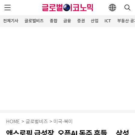
전체기사
글로벌비즈
종합
금융
증권
산업
ICT
부동산·공
HOME
>
글로벌비즈
>
미국·북미
앤스로픽 급성장, 오픈AI 독주 흔들… 삼성