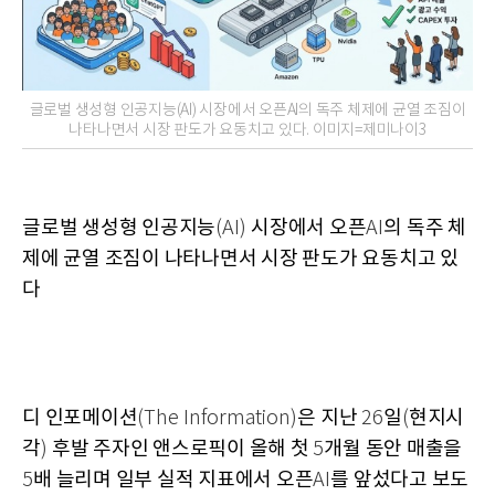
글로벌 생성형 인공지능(AI) 시장에서 오픈AI의 독주 체제에 균열 조짐이
나타나면서 시장 판도가 요동치고 있다. 이미지=제미나이3
글로벌 생성형 인공지능
시장에서 오픈
의 독주 체
(AI)
AI
제에 균열 조짐이 나타나면서 시장 판도가 요동치고 있
다
디 인포메이션
은 지난
일
현지시
(The Information)
26
(
각
후발 주자인 앤스로픽이 올해 첫
개월 동안 매출을
)
5
배 늘리며 일부 실적 지표에서 오픈
를 앞섰다고 보도
5
AI