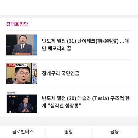
김대호 진단
반도체 열전 (31) 난야테크(南亞科技) ...대
만 메모리의 꿈
청개구리 국민연금
반도체 열전 (30) 테슬라 (Tesla) 구조적 한
계 "심각한 성장통"
글로벌비즈
종합
금융