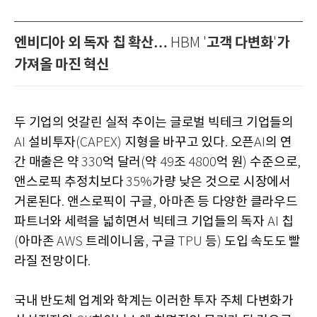
엔비디아 외 독자 칩 확산…
고객 다변화
가
HBM '
'
가져올 마진 혁신
두 기업의 엇갈린 실적 추이는 글로벌 빅테크 기업들의
설비투자
지형을 바꾸고 있다
오픈
의 연
AI
(CAPEX)
.
AI
간 매출은 약
억 달러
약
조
억 원
수준으로
330
(
49
4800
)
,
앤스로픽 추정치보다
가량 낮은 것으로 시장에서
35%
거론된다
앤스로픽이 구글
아마존 등 다양한 클라우드
.
,
파트너와 세력을 넓히면서 빅테크 기업들의 독자
칩
AI
아마존
트레이니움
구글
등
도입 속도도 빨
(
AWS
,
TPU
)
라질 전망이다
.
국내 반도체 업계와 학계는 이러한 투자 주체 다변화가