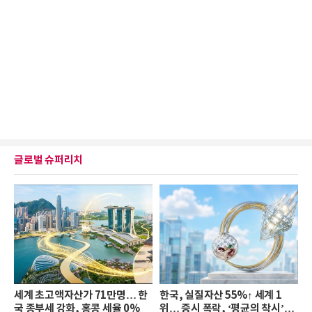
글로벌 슈퍼리치
세계 초고액자산가 71만명… 한
한국, 실질자산 55%↑ 세계 1
국 종부세 강화, 홍콩 세율 0%
위… 증시 폭락, ‘평균의 착시’와