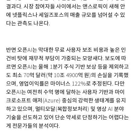
결과다
시장 참여자들 사이에서는 앤스로픽이 새해 안
.
에 넷플릭스나 세일즈포스의 매출 규모를 넘어설 수 있
다는 관측도 나온다
.
반면 오픈
는 막대한 무료 사용자 보조 비용과 높은 인
AI
건비 탓에 재무적 부담이 가중되는 모양새다
보도에 따
.
르면 오픈
는 올해
분기 주식 기반 보상 등을 제외하고
AI
1
도 최소
억 달러
약
조
억 원
의 손실을 기록했
70
(
10
4900
)
으며
영업이익률은 마이너스
로 추정된다
다만
,
122%
.
오픈
는 여전히 수억 명에 달하는 사용자 기반과 마이
AI
크로소프트 애저
중심의 강력한 생태계를 유지
(Azure)
하고 있으며
멀티모달
복합정보처리
및 영상
분야
,
(
)
AI
기술을 선도하고 있어 단순 약세로 단정하기는 어렵다는
게 전문가들의 분석이다
.