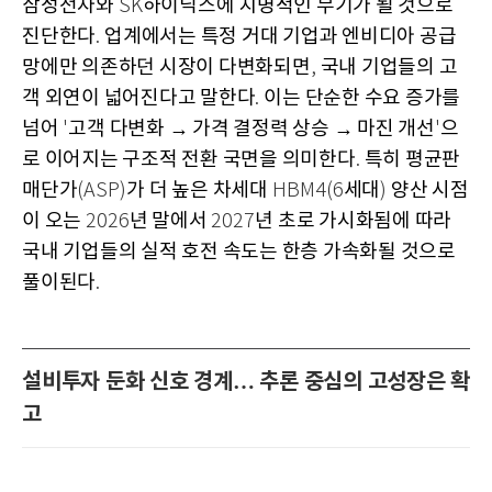
삼성전자와
하이닉스에 치명적인 무기가 될 것으로
SK
진단한다
업계에서는 특정 거대 기업과 엔비디아 공급
.
망에만 의존하던 시장이 다변화되면
국내 기업들의 고
,
객 외연이 넓어진다고 말한다
이는 단순한 수요 증가를
.
넘어
고객 다변화 → 가격 결정력 상승 → 마진 개선
으
'
'
로 이어지는 구조적 전환 국면을 의미한다
특히 평균판
.
매단가
가 더 높은 차세대
세대
양산 시점
(ASP)
HBM4(6
)
이 오는
년 말에서
년 초로 가시화됨에 따라
2026
2027
국내 기업들의 실적 호전 속도는 한층 가속화될 것으로
풀이된다
.
설비투자 둔화 신호 경계… 추론 중심의 고성장은 확
고