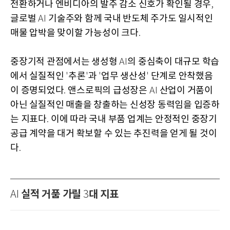
전환하거나 엔비디아의 발주 감소 신호가 확인될 경우
,
글로벌
기술주와 함께 국내 반도체 주가도 일시적인
AI
매물 압박을 맞이할 가능성이 크다
.
중장기적 관점에서는 생성형
의 중심축이 대규모 학습
AI
에서 실질적인
추론
과
업무 생산성
단계로 안착했음
'
'
'
'
이 증명되었다
앤스로픽의 급성장은
산업이 거품이
.
AI
아닌 실질적인 매출을 창출하는 신성장 동력임을 입증하
는 지표다
이에 따라 국내 부품 업계는 안정적인 중장기
.
공급 계약을 대거 확보할 수 있는 추진력을 얻게 될 것이
다
.
실적 거품 가릴
대 지표
AI
3