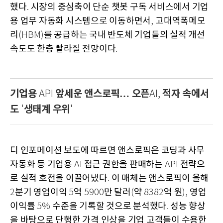
했다
시장의 중심축이 단순 챗봇 구독 서비스에서 기업
.
용 업무 자동화 시스템으로 이동하면서
고대역폭메모
,
리
를 공급하는 국내 반도체 기업들의 실적 개선
(HBM)
속도도 한층 빨라질 전망이다
.
기업용
앞세운 앤스로픽… 오픈
적자 속에서
API
AI,
도
생태계 우위
'
'
디 인포메이션 보도에 따르면 앤스로픽은 코딩과 사무
자동화 등 기업용
접근 권한을 판매하는
전략으
AI
API
로 실적 호전을 이끌어냈다
이 매체는 앤스로픽이 올해
.
분기 영업이익
억
만 달러
약
억 원
영업
2
5
5900
(
8382
),
이익률
수준을 기록할 것으로 분석했다
성능 향상
5%
.
을 바탕으로 단행한 가격 인상을 기업 고객들이 수용한