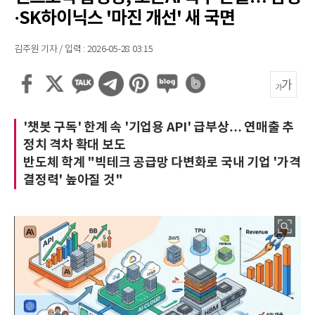
·SK하이닉스 '마진 개선' 새 국면
김주원 기자 / 입력 : 2026-05-28 03:15
'챗봇 구독' 한계 속 '기업용 API' 급부상… 연매출 추
정치 격차 확대 보도
반도체 학계 "빅테크 공급망 다변화로 국내 기업 '가격
결정력' 높아질 것"