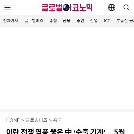
전체기사
글로벌비즈
종합
금융
증권
산업
ICT
부동산·공
HOME
>
글로벌비즈
>
중국
이란 전쟁 역풍 뚫은 中 ‘수출 기계’… 5월