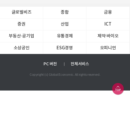
글로벌비즈
종합
금융
증권
산업
ICT
부동산·공기업
유통경제
제약∙바이오
소상공인
ESG경영
오피니언
PC 버전
전체서비스
Copyright (c) Global Economic. All rights reserved.