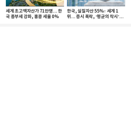
세계 초고액자산가 71만명… 한
한국, 실질자산 55%↑ 세계 1
국 종부세 강화, 홍콩 세율 0%
위… 증시 폭락, ‘평균의 착시’와
부의 유동성 위기