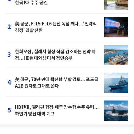
한국 K2 수주 굳건
美 공군, F-15·F-16 엔진 독점 깨나…'전략적
2
경쟁' 입찰 전환
한화오션, 칠레서 함정 직접 건조하는 전략 확
3
정…HD현대와 남미서 정면승부
美 해군, 70년 만에 핵전함 부활 검토… 포드급
4
A1B 원자로 그대로 쓴다
HD현대, 필리핀 함정·페루 잠수함 수주 유력…
5
하반기 방산 대박 예고