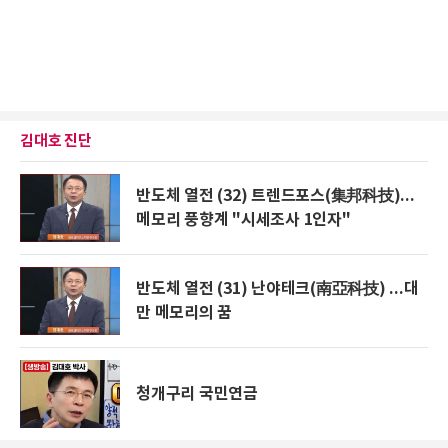
김대호 진단
반도체 열전 (32) 트렌드포스(集邦科技)...
메모리 풍향계 "시세조사 1인자"
반도체 열전 (31) 난야테크(南亞科技) ...대
만 메모리의 꿈
청개구리 국민연금