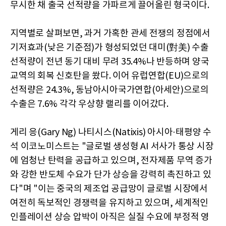
무시한 채 출국 선적량을 가파르게 끌어올린 형국이다.
지역별로 살펴보면, 과거 가혹한 관세 전쟁의 정점에서
기저효과(낮은 기준점)가 형성되었던 대미(對美) 수출
선적량이 전년 동기 대비 무려 35.4%나 반등하며 양국
교역의 회복 신호탄을 쐈다. 이어 유럽연합(EU)으로의
선적량은 24.3%, 동남아시아국가연합(아세안)으로의
수출은 7.6% 각각 우상향 랠리를 이어갔다.
게리 응(Gary Ng) 나티시스(Natixis) 아시아·태평양 수
석 이코노미스트는 "글로벌 생성형 AI 서사가 통상 시장
에 엄청난 탄력을 공급하고 있으며, 전자제품 무역 증가
와 강한 반도체 수요가 단가 상승을 강력히 촉진하고 있
다"며 "이는 중국의 제조업 공급망이 글로벌 시장에서
여전히 독보적인 경쟁력을 유지하고 있으며, 세계적인
인플레이션 상승 압박이 아직은 실질 수요에 부정적 영