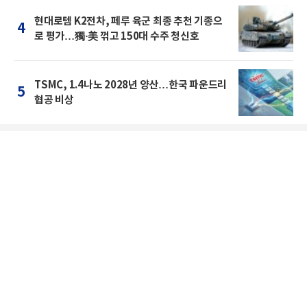
현대로템 K2전차, 페루 육군 최종 추천 기종으
4
로 평가…獨·美 꺾고 150대 수주 청신호
TSMC, 1.4나노 2028년 양산…한국 파운드리
5
협공 비상