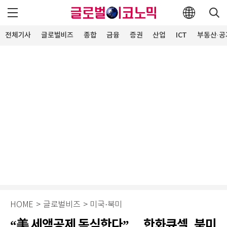
전체기사
글로벌비즈
종합
금융
증권
산업
ICT
부동산·공
HOME
>
글로벌비즈
>
미국·북미
“美 세액공제 독식한다”… 한화큐셀, 북미