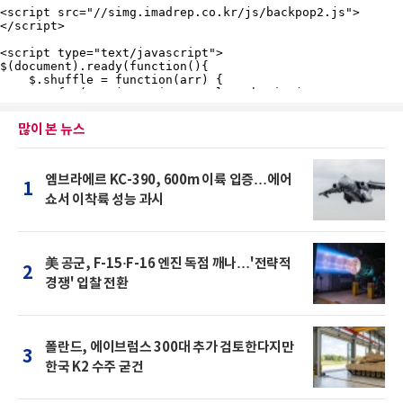
많이 본 뉴스
엠브라에르 KC-390, 600m 이륙 입증…에어
1
쇼서 이착륙 성능 과시
美 공군, F-15·F-16 엔진 독점 깨나…'전략적
2
경쟁' 입찰 전환
폴란드, 에이브럼스 300대 추가 검토한다지만
3
한국 K2 수주 굳건