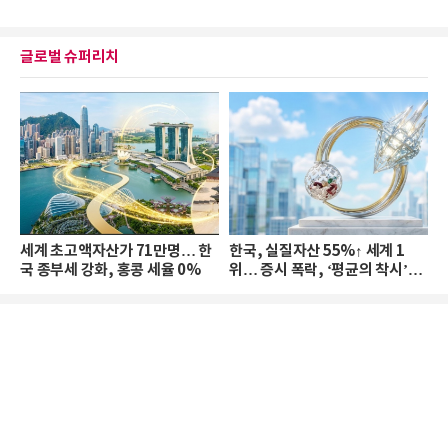
글로벌 슈퍼리치
세계 초고액자산가 71만명… 한
한국, 실질자산 55%↑ 세계 1
국 종부세 강화, 홍콩 세율 0%
위… 증시 폭락, ‘평균의 착시’와
부의 유동성 위기