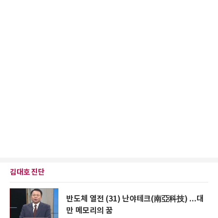
김대호 진단
반도체 열전 (31) 난야테크(南亞科技) ...대
만 메모리의 꿈