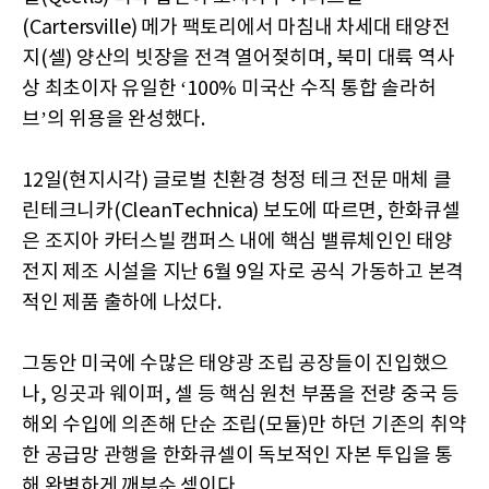
(Cartersville) 메가 팩토리에서 마침내 차세대 태양전
지(셀) 양산의 빗장을 전격 열어젖히며, 북미 대륙 역사
상 최초이자 유일한 ‘100% 미국산 수직 통합 솔라허
브’의 위용을 완성했다.
12일(현지시각) 글로벌 친환경 청정 테크 전문 매체 클
린테크니카(CleanTechnica) 보도에 따르면, 한화큐셀
은 조지아 카터스빌 캠퍼스 내에 핵심 밸류체인인 태양
전지 제조 시설을 지난 6월 9일 자로 공식 가동하고 본격
적인 제품 출하에 나섰다.
그동안 미국에 수많은 태양광 조립 공장들이 진입했으
나, 잉곳과 웨이퍼, 셀 등 핵심 원천 부품을 전량 중국 등
해외 수입에 의존해 단순 조립(모듈)만 하던 기존의 취약
한 공급망 관행을 한화큐셀이 독보적인 자본 투입을 통
해 완벽하게 깨부순 셈이다.