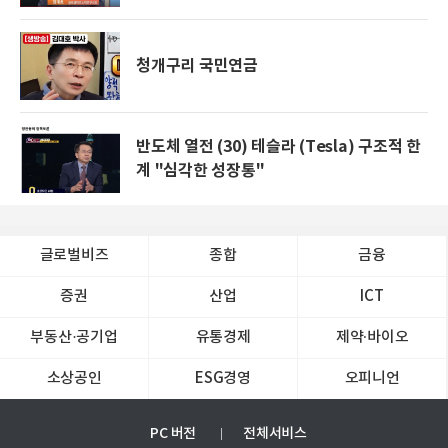
청개구리 국민연금
반도체 열전 (30) 테슬라 (Tesla) 구조적 한
계 "심각한 성장통"
글로벌비즈
종합
금융
증권
산업
ICT
부동산·공기업
유통경제
제약∙바이오
소상공인
ESG경영
오피니언
PC 버전
전체서비스