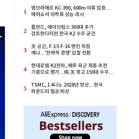
엠브라에르 KC-390, 600m 이륙 입증…
1
에어쇼서 이착륙 성능 과시
폴란드, 에이브럼스 300대 추가
2
검토한다지만 한국 K2 수주 굳건
美 공군, F-15·F-16 엔진 독점
3
깨나…'전략적 경쟁' 입찰 전환
현대로템 K2전차, 페루 육군 최종 추천
4
기종으로 평가…獨·美 꺾고 150대 수주
청신호
TSMC, 1.4나노 2028년 양산…한국
5
파운드리 협공 비상