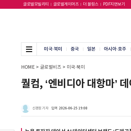
글로벌모빌리티
글로벌게이머즈
더 블링스
PDF지면보기
미국·북미
중국
일본
아시아·호주
HOME
>
글로벌비즈
>
미국·북미
퀄컴, ‘엔비디아 대항마’ 
신경원 기자
입력
2026-06-25 19:08