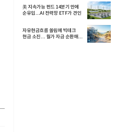
美 지속가능 펀드 14분기 만에
순유입…AI 전력망 ETF가 견인
자유현금흐름 쏠림에 빅테크
현금 소진… 월가 자금 순환매
확산