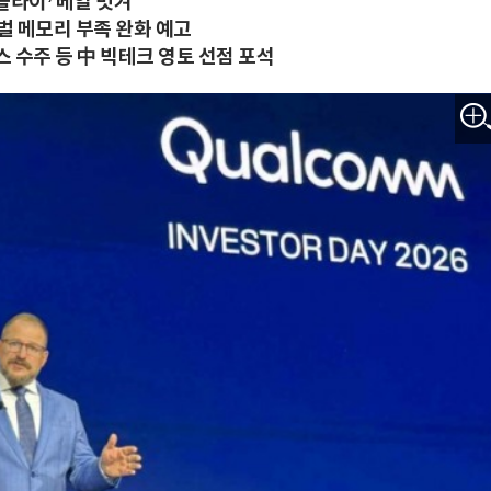
플라이’ 베일 벗겨
벌 메모리 부족 완화 예고
 수주 등 中 빅테크 영토 선점 포석