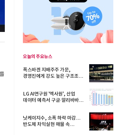
이
오늘의 주요뉴스
폭스바겐 지배주주 가문,
계를
경영진에게 강도 높은 구조조정
주문
LG AI연구원 '엑사원', 산업
데이터 예측서 구글·알리바바
제쳐
닛케이지수, 소폭 하락 마감…
반도체 차익실현 매물 속
TOPIX 선...