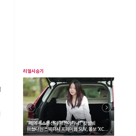
리얼시승기
심
이
… “여성·
"에어 서스펜션이 기본이라니!" 갓성비
"디자인 대
미쳤다는 스웨디시 프리미엄 SUV, 볼보 'XC60
크로스오버
B5 울트라'