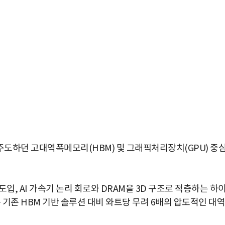
도하던 고대역폭메모리(HBM) 및 그래픽처리장치(GPU) 중
도입, AI 가속기 논리 회로와 DRAM을 3D 구조로 적층하는 하
 기존 HBM 기반 솔루션 대비 와트당 무려 6배의 압도적인 대역
박지수 아나운서가 타본 ‘전설의 무쏘’
초보자도 반할 반전 매력”