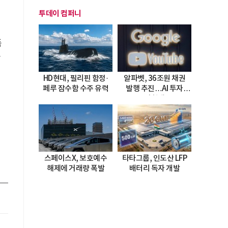
투데이 컴퍼니
품
플
HD현대, 필리핀 함정·
알파벳, 36조원 채권
페루 잠수함 수주 유력
발행 추진…AI 투자
으
시험대
스페이스X, 보호예수
타타그룹, 인도산 LFP
해제에 거래량 폭발
배터리 독자 개발