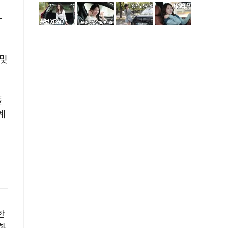
-
 및
플
계
한