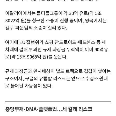
이탈리아에서는 몰티플그룹이 약 30억 유로(약 5조
3022억 원)를 청구한 소송이 진행 중이며, 영국에서는
켈쿠·파운뎀의 소송이 걸려 있다.
여기에 EU 집행위가 쇼핑·안드로이드·애드센스 등 세
차례에 걸쳐 부과한 규제 과징금 누적액이 이미 90억유
로(약 15조 9065억 원)를 웃돈다.
규제 과징금과 민사배상이 별도 트랙으로 겹겹이 쌓이는
구조여서, 구글의 유럽발 리스크는 앞으로 수십조 원대
로 불어날 가능성이 있다.
충당부채·DMA·플랫폼법…세 갈래 리스크