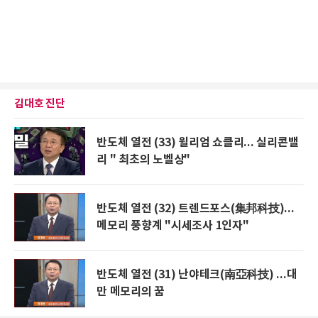
김대호 진단
반도체 열전 (33) 윌리엄 쇼클리... 실리콘밸
리 " 최초의 노벨상"
반도체 열전 (32) 트렌드포스(集邦科技)...
메모리 풍향계 "시세조사 1인자"
반도체 열전 (31) 난야테크(南亞科技) ...대
만 메모리의 꿈