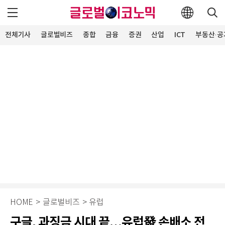
전체기사
글로벌비즈
종합
금융
증권
산업
ICT
부동산·공
HOME
>
글로벌비즈
>
유럽
구글, 과징금 시대 끝…유럽發 손배소 전