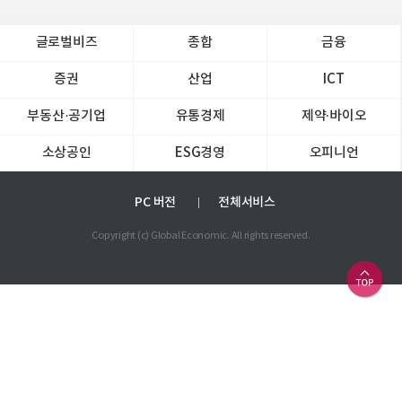
글로벌비즈
종합
금융
증권
산업
ICT
부동산·공기업
유통경제
제약∙바이오
소상공인
ESG경영
오피니언
PC 버전
전체서비스
Copyright (c) Global Economic. All rights reserved.