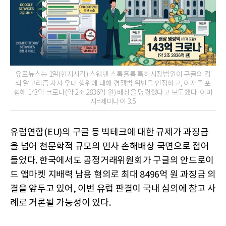
유로뉴스는 1일(현지시각) 스웨덴 스톡홀름 특허시장법원이 구글의 검
색 알고리즘 자사 우대 행위에 대해 경쟁법 위반을 인정하고, 이자를 포
함해 143억 크로나(약 2조 2836억 원) 배상을 명령했다고 보도했다. 이미
지=제미나이 3.5
유럽연합(EU)의 구글 등 빅테크에 대한 규제가 과징금
을 넘어 천문학적 규모의 민사 손해배상 국면으로 접어
들었다. 한국에서도 공정거래위원회가 구글의 안드로이
드 앱마켓 지배력 남용 혐의로 최대 8496억 원 과징금 의
결을 앞두고 있어, 이번 유럽 판결이 국내 심의에 참고 사
례로 거론될 가능성이 있다.