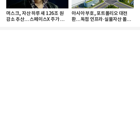
머스크, 자산 하루 새 126조 원
아시아 부호, 포트폴리오 대전
감소 추산… 스페이스X 주가 하
환…독점 인프라·실물자산 몰린
락 때문
다