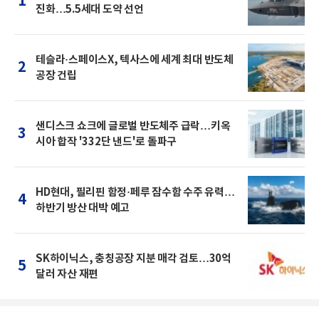
1
진화…5.5세대 도약 선언
테슬라·스페이스X, 텍사스에 세계 최대 반도체
2
공장 건립
샌디스크 쇼크에 글로벌 반도체주 급락…키옥
3
시아 합작 '332단 낸드'로 돌파구
HD현대, 필리핀 함정·페루 잠수함 수주 유력…
4
하반기 방산 대박 예고
SK하이닉스, 충칭공장 지분 매각 검토…30억
5
달러 자산 재편