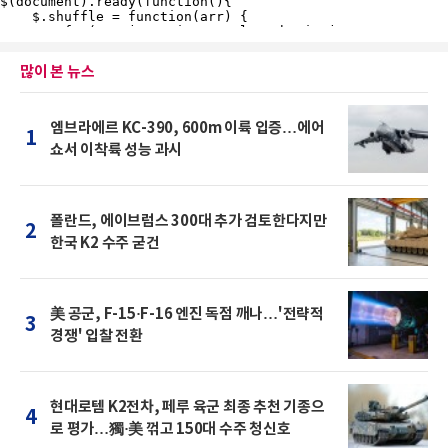
많이 본 뉴스
엠브라에르 KC-390, 600m 이륙 입증…에어
1
쇼서 이착륙 성능 과시
폴란드, 에이브럼스 300대 추가 검토한다지만
2
한국 K2 수주 굳건
美 공군, F-15·F-16 엔진 독점 깨나…'전략적
3
경쟁' 입찰 전환
현대로템 K2전차, 페루 육군 최종 추천 기종으
4
로 평가…獨·美 꺾고 150대 수주 청신호