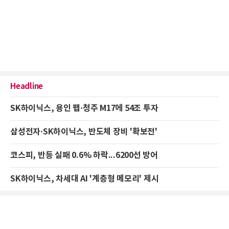
Headline
SK하이닉스, 용인 팹·청주 M17에 54조 투자
삼성전자·SK하이닉스, 반도체 장비 '확보전'
코스피, 반등 실패 0.6% 하락...6200선 방어
SK하이닉스, 차세대 AI '계층형 메모리' 제시