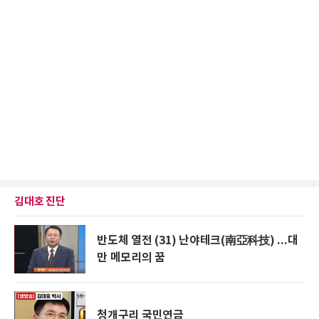
김대호 진단
반도체 열전 (31) 난야테크(南亞科技) ...대
만 메모리의 꿈
청개구리 국민연금