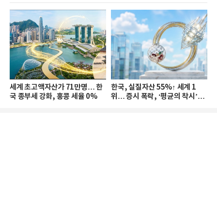
세계 초고액자산가 71만명… 한
한국, 실질자산 55%↑ 세계 1
국 종부세 강화, 홍콩 세율 0%
위… 증시 폭락, ‘평균의 착시’와
부의 유동성 위기