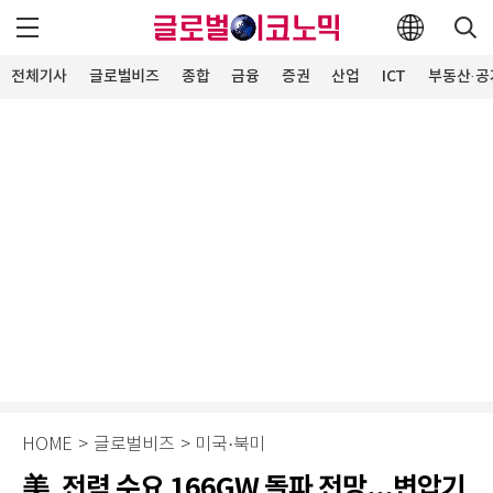
전체기사
글로벌비즈
종합
금융
증권
산업
ICT
부동산·공
HOME
>
글로벌비즈
>
미국·북미
美, 전력 수요 166GW 돌파 전망...변압기