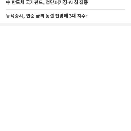
中 반도체 국가펀드, 첨단패키징·AI 칩 집중
뉴욕증시, 연준 금리 동결 전망에 3대 지수↑