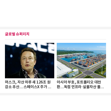
글로벌 슈퍼리치
머스크, 자산 하루 새 126조 원
아시아 부호, 포트폴리오 대전
감소 추산… 스페이스X 주가 하
환…독점 인프라·실물자산 몰린
락 때문
다