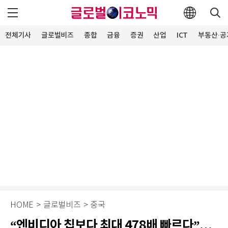
전체기사
글로벌비즈
종합
금융
증권
산업
ICT
부동산·공
HOME
>
글로벌비즈
>
중국
“엔비디아 칩보다 최대 478배 빠르다”…