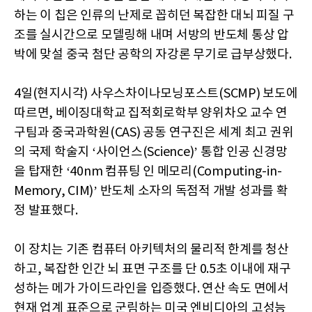
하는 이 칩은 인류의 난제로 꼽히던 복잡한 대뇌 피질 구
조를 실시간으로 모델링해 내며 서방의 반도체 통상 압
박에 맞설 중국 첨단 공학의 자강론 무기로 급부상했다.
4일(현지시각) 사우스차이나모닝포스트(SCMP) 보도에
따르면, 베이징대학교 집적회로학부 양위차오 교수 연
구팀과 중국과학원(CAS) 공동 연구진은 세계 최고 권위
의 국제 학술지 ‘사이언스(Science)’ 통합 인공 신경망
을 탑재한 ‘40nm 컴퓨팅 인 메모리(Computing-in-
Memory, CIM)’ 반도체 소자의 독점적 개발 성과를 확
정 발표했다.
이 장치는 기존 컴퓨터 아키텍처의 물리적 한계를 청산
하고, 복잡한 인간 뇌 표면 구조를 단 0.5초 이내에 재구
성하는 메가 가이드라인을 입증했다. 연산 속도 면에서
현재 업계 표준으로 군림하는 미국 엔비디아의 고성능