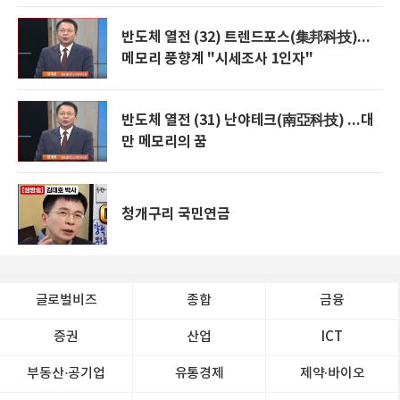
반도체 열전 (32) 트렌드포스(集邦科技)...
메모리 풍향계 "시세조사 1인자"
반도체 열전 (31) 난야테크(南亞科技) ...대
만 메모리의 꿈
청개구리 국민연금
글로벌비즈
종합
금융
증권
산업
ICT
부동산·공기업
유통경제
제약∙바이오