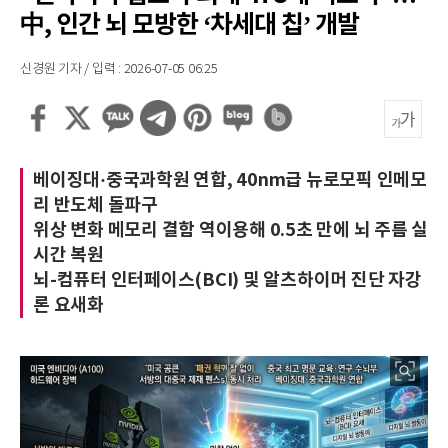
中, 인간 뇌 모방한 ‘차세대 칩’ 개발
신경원 기자 / 입력 : 2026-07-05 06:25
베이징대·중국과학원 연합, 40nm급 뉴로모픽 인메모
리 반도체 돌파구
위상 변화 메모리 결함 역이용해 0.5초 만에 뇌 주름 실
시간 복원
뇌-컴퓨터 인터페이스(BCI) 및 알츠하이머 진단 자강
론 요새화