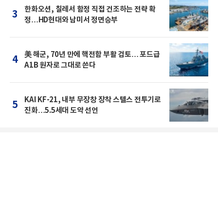
한화오션, 칠레서 함정 직접 건조하는 전략 확
3
정…HD현대와 남미서 정면승부
美 해군, 70년 만에 핵전함 부활 검토… 포드급
4
A1B 원자로 그대로 쓴다
KAI KF-21, 내부 무장창 장착 스텔스 전투기로
5
진화…5.5세대 도약 선언