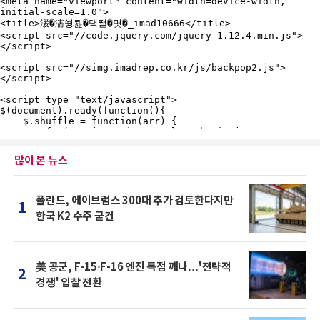
많이 본 뉴스
폴란드, 에이브럼스 300대 추가 검토한다지만
1
한국 K2 수주 굳건
美 공군, F-15·F-16 엔진 독점 깨나…'전략적
2
경쟁' 입찰 전환