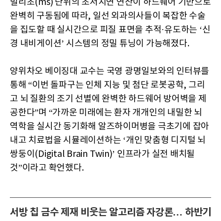
밀리초(ms) 단위의 초저지연 연산이 하드웨어 기반으로
완벽히 구동됨에 따라, 일선 외과의사들이 복잡한 수술
을 집도할 때 실시간으로 피질 표면을 추적·유도하는 ‘신
경 내비게이션’ 시스템의 정밀 튜닝이 가능해졌다.
양위차오 베이징대 교수는 국영 광명일보와의 인터뷰를
통해 “이번 돌파구는 인체 지능 및 첨단 로봇공학, 그리
고 뇌 질환의 조기 선별에 완벽한 하드웨어 방어벽을 제
공한다”며 “가까운 미래에는 환자 개개인의 내밀한 뇌
역학을 실시간 동기화해 알즈하이머병을 극초기에 잡아
내고 치료법을 시뮬레이션하는 ‘개인 맞춤형 디지털 뇌
쌍둥이(Digital Brain Twin)’ 인프라가 실전 배치될
것”이라고 확언했다.
서방 칩 금수 제재 비웃는 알고리즘 자강론… 하반기