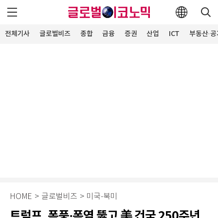
전체기사
글로벌비즈
종합
금융
증권
산업
ICT
부동산·공
HOME
>
글로벌비즈
>
미국·북미
트럼프, 폭풍·폭염 뚫고 美 건국 250주년