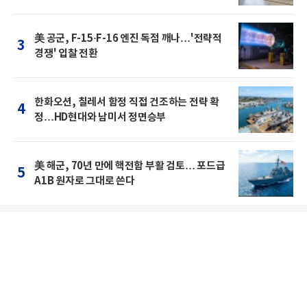
美 공군, F-15·F-16 엔진 독점 깨나…'전략적
3
경쟁' 입찰 전환
한화오션, 칠레서 함정 직접 건조하는 전략 확
4
정…HD현대와 남미서 정면승부
美 해군, 70년 만에 핵전함 부활 검토… 포드급
5
A1B 원자로 그대로 쓴다