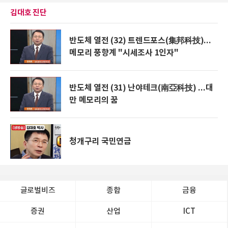
김대호 진단
반도체 열전 (32) 트렌드포스(集邦科技)...
메모리 풍향계 "시세조사 1인자"
반도체 열전 (31) 난야테크(南亞科技) ...대
만 메모리의 꿈
청개구리 국민연금
글로벌비즈
종합
금융
증권
산업
ICT