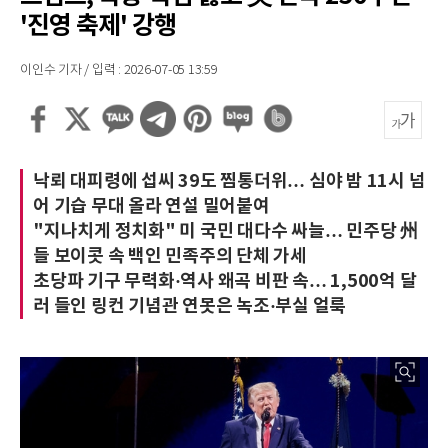
'진영 축제' 강행
이인수 기자 / 입력 : 2026-07-05 13:59
낙뢰 대피령에 섭씨 39도 찜통더위… 심야 밤 11시 넘
어 기습 무대 올라 연설 밀어붙여
"지나치게 정치화" 미 국민 대다수 싸늘… 민주당 州
들 보이콧 속 백인 민족주의 단체 가세
초당파 기구 무력화·역사 왜곡 비판 속… 1,500억 달
러 들인 링컨 기념관 연못은 녹조·부실 얼룩