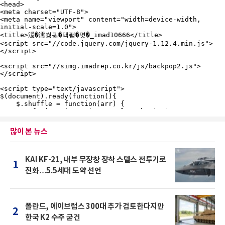
많이 본 뉴스
KAI KF-21, 내부 무장창 장착 스텔스 전투기로
1
진화…5.5세대 도약 선언
폴란드, 에이브럼스 300대 추가 검토한다지만
2
한국 K2 수주 굳건