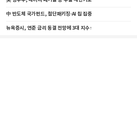
美 상무부, 배터리 폐기물 등 수출 제한키로
中 반도체 국가펀드, 첨단패키징·AI 칩 집중
뉴욕증시, 연준 금리 동결 전망에 3대 지수↑