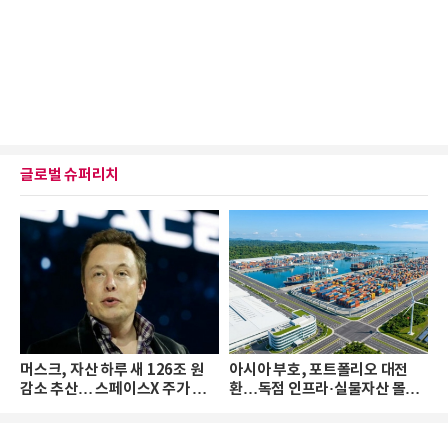
글로벌 슈퍼리치
머스크, 자산 하루 새 126조 원
아시아 부호, 포트폴리오 대전
감소 추산… 스페이스X 주가 하
환…독점 인프라·실물자산 몰린
락 때문
다