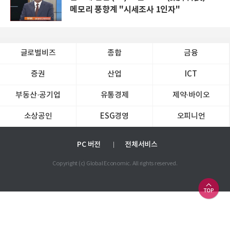
메모리 풍향계 "시세조사 1인자"
글로벌비즈
종합
금융
증권
산업
ICT
부동산·공기업
유통경제
제약∙바이오
소상공인
ESG경영
오피니언
PC 버전
전체서비스
Copyright (c) Global Economic. All rights reserved.