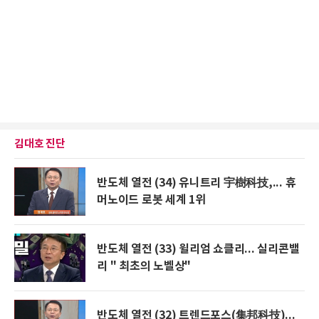
김대호 진단
반도체 열전 (34) 유니트리 宇樹科技,... 휴
머노이드 로봇 세계 1위
반도체 열전 (33) 윌리엄 쇼클리... 실리콘밸
리 " 최초의 노벨상"
반도체 열전 (32) 트렌드포스(集邦科技)...