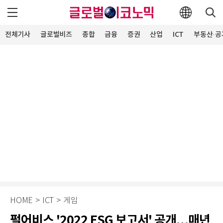
전체기사
글로벌비즈
종합
금융
증권
산업
ICT
부동산·공
HOME
>
ICT
>
게임
펄어비스 '2022 ESG 보고서' 공개…매년