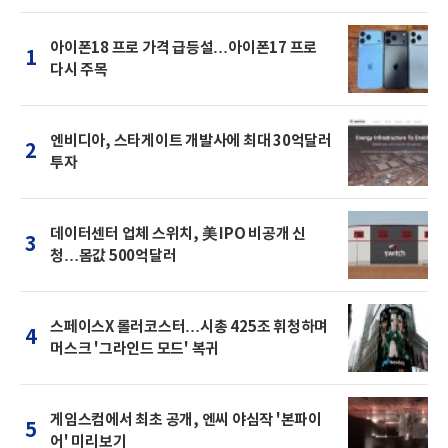
아이폰18 프로 가격 급등설…아이폰17 프로
1
다시 주목
엔비디아, 스타게이트 개발사에 최대 30억달러
2
투자
데이터센터 업체 스위치, 美 IPO 비공개 신
3
청…몸값 500억달러
스페이스X 롤러코스터…시총 425조 휘청하며
4
머스크 '그라인드 모드' 복귀
게임스컴에서 최초 공개, 엔씨 야심작 '본파이
5
어' 미리보기