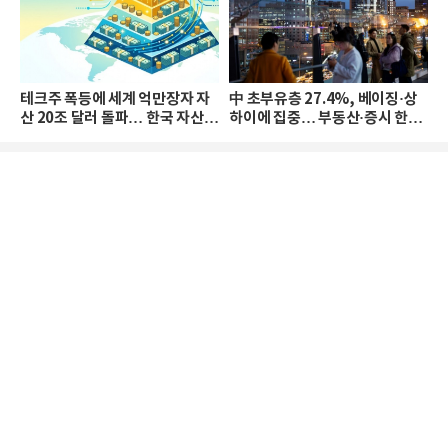
테크주 폭등에 세계 억만장자 자
中 초부유층 27.4%, 베이징·상
산 20조 달러 돌파… 한국 자산
하이에 집중… 부동산·증시 한파
격차 확대
로 자산은 소폭 감소