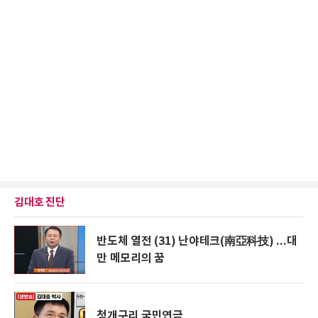
김대호 진단
반도체 열전 (31) 난야테크(南亞科技) ...대
만 메모리의 꿈
청개구리 국민연금