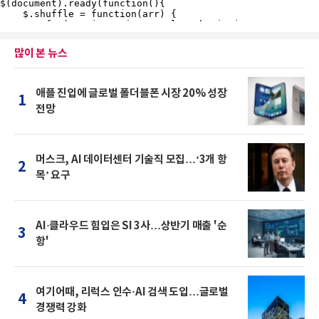
많이 본 뉴스
애플 진입에 글로벌 폴더블폰 시장 20% 성장
1
전망
머스크, AI 데이터센터 기술직 모집…‘3개 항
2
목’ 요구
AI·클라우드 힘입은 SI 3사…상반기 매출 '순
3
항'
여기어때, 리럭스 인수·AI 검색 도입…글로벌
4
경쟁력 강화