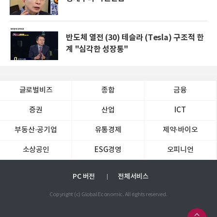
반도체 열전 (30) 테슬라 (Tesla) 구조적 한
계 "심각한 성장통"
글로벌비즈
종합
금융
증권
산업
ICT
부동산·공기업
유통경제
제약∙바이오
소상공인
ESG경영
오피니언
PC 버전
전체서비스
Copyright (c) Global Economic. All rights reserved.