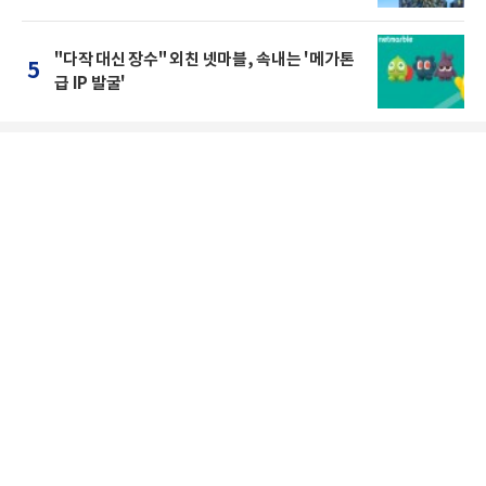
"다작 대신 장수" 외친 넷마블, 속내는 '메가톤
5
급 IP 발굴'