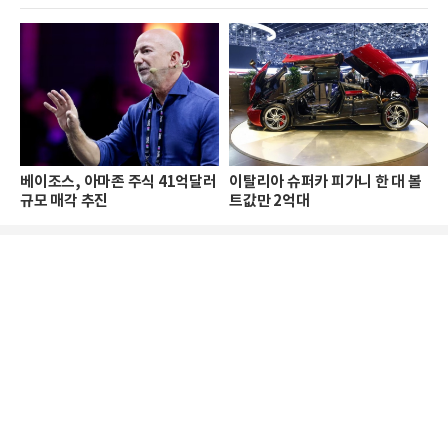
베이조스, 아마존 주식 41억달러
이탈리아 슈퍼카 피가니 한 대 볼
규모 매각 추진
트값만 2억대