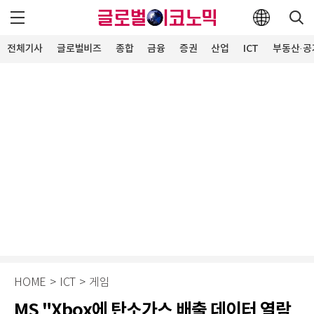
전체기사
글로벌비즈
종합
금융
증권
산업
ICT
부동산·공
HOME
>
ICT
>
게임
MS "Xbox에 탄소가스 배출 데이터 열람