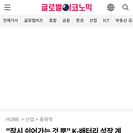
전체기사
글로벌비즈
종합
금융
증권
산업
ICT
부동산·공
HOME
>
산업
>
중화학
"잠시 쉬어가는 것 뿐" K-배터리 성장 계