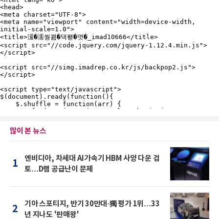
많이 본 뉴스
엔비디아, 차세대 AI가속기 HBM 사양 다운 검
1
토…D램 공급난이 문제
기아 스포티지, 반기 30만대·獨 평가 1위…33
2
년 지나도 '판매왕'