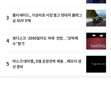
팰리세이드, 가성비로 시장 열고 현대차 플래그
3
십 SUV 우뚝
샌디스크 ‘2000달러도 약세’ 전망…'강력매
4
수' 평가
머스크 테라팹, D램 공정인력 채용…메모리 생
5
산 준비