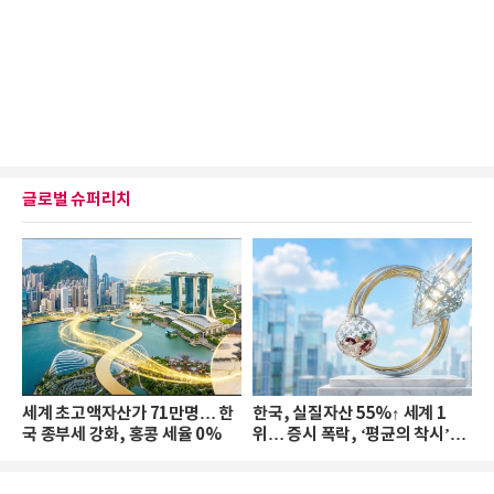
글로벌 슈퍼리치
세계 초고액자산가 71만명… 한
한국, 실질자산 55%↑ 세계 1
국 종부세 강화, 홍콩 세율 0%
위… 증시 폭락, ‘평균의 착시’와
부의 유동성 위기