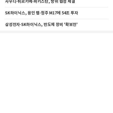
사우디·튀르키예·파키스탄, 방위 협정 체결
SK하이닉스, 용인 팹·청주 M17에 54조 투자
삼성전자·SK하이닉스, 반도체 장비 '확보전'