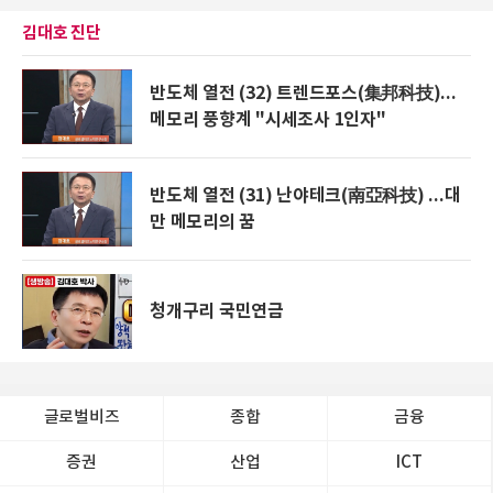
김대호 진단
반도체 열전 (32) 트렌드포스(集邦科技)...
메모리 풍향계 "시세조사 1인자"
반도체 열전 (31) 난야테크(南亞科技) ...대
만 메모리의 꿈
청개구리 국민연금
글로벌비즈
종합
금융
증권
산업
ICT