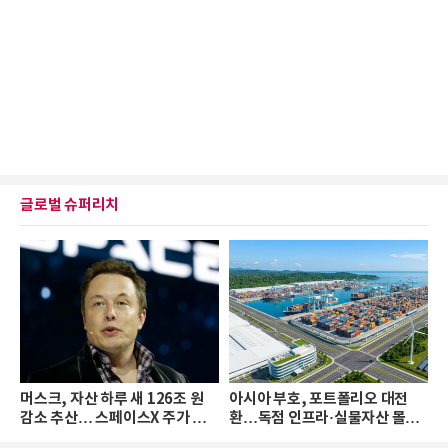
글로벌 슈퍼리치
머스크, 자산 하루 새 126조 원
아시아 부호, 포트폴리오 대전
감소 추산… 스페이스X 주가 하
환…독점 인프라·실물자산 몰린
락 때문
다