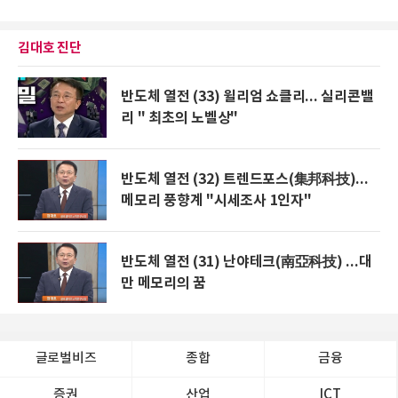
김대호 진단
반도체 열전 (33) 윌리엄 쇼클리... 실리콘밸
리 " 최초의 노벨상"
반도체 열전 (32) 트렌드포스(集邦科技)...
메모리 풍향계 "시세조사 1인자"
반도체 열전 (31) 난야테크(南亞科技) ...대
만 메모리의 꿈
글로벌비즈
종합
금융
증권
산업
ICT