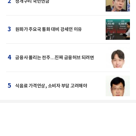
2
청개구리 국민연금
3
원화가 주요국 통화 대비 강세인 이유
4
금융사 몰리는 전주…진짜 금융허브 되려면
5
식음료 가격인상, 소비자 부담 고려해야