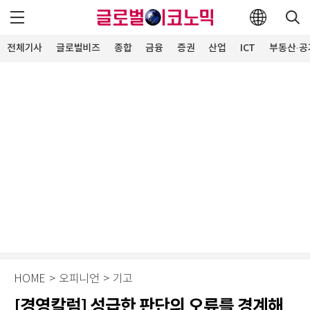
전체기사
글로벌비즈
종합
금융
증권
산업
ICT
부동산·공
HOME
>
오피니언
>
기고
[경영칼럼] 성급한 판단의 오류를 경계해