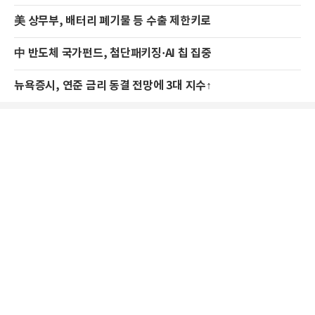
美 상무부, 배터리 폐기물 등 수출 제한키로
中 반도체 국가펀드, 첨단패키징·AI 칩 집중
뉴욕증시, 연준 금리 동결 전망에 3대 지수↑