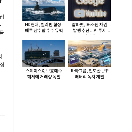
하
부
 집
지
HD현대, 필리핀 함정·
알파벳, 36조원 채권
페루 잠수함 수주 유력
발행 추진…AI 투자
들
시험대
적
 징
스페이스X, 보호예수
타타그룹, 인도산 LFP
꺾
해제에 거래량 폭발
배터리 독자 개발