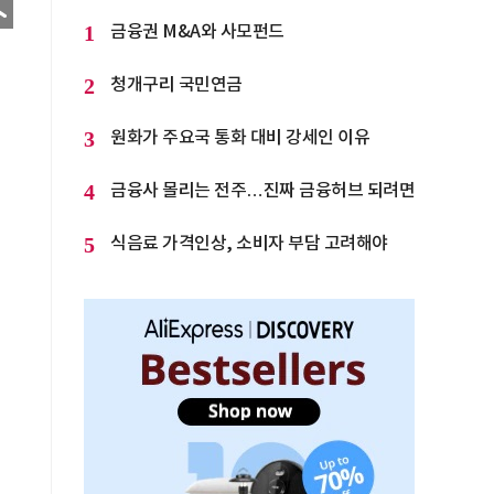
1
금융권 M&A와 사모펀드
2
청개구리 국민연금
3
원화가 주요국 통화 대비 강세인 이유
4
금융사 몰리는 전주…진짜 금융허브 되려면
5
식음료 가격인상, 소비자 부담 고려해야