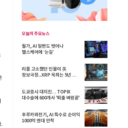
오늘의 주요뉴스
월가, AI 일변도 벗어나
헬스케어에 ‘눈길’
쇼
리플 고소했던 인물이 美
정보국장...XRP 옥죄는 5년 법적
른
공방 ...
도쿄증시 대지진… TOPIX
대수술에 600개사 '퇴출 벼랑끝'
저
후루카와전기, AI 특수로 순이익
1000억 엔대 안착
.