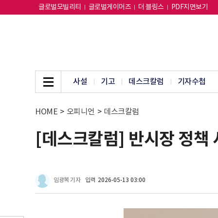
글로벌모빌리티
글로벌게이머즈
더 블링스
PDF지면보기
사설
기고
데스크칼럼
기자수첩
HOME
>
오피니언
>
데스크칼럼
[데스크칼럼] 반시장 정책
임광복 기자
입력
2026-05-13 03:00