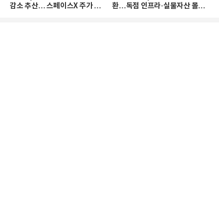
감소 추산… 스페이스X 주가 하
환…독점 인프라·실물자산 몰린
락 때문
다