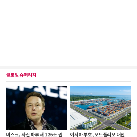
글로벌 슈퍼리치
머스크, 자산 하루 새 126조 원
아시아 부호, 포트폴리오 대전