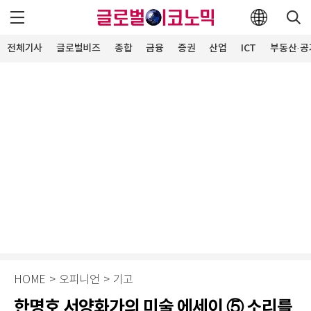
전체기사
글로벌비즈
종합
금융
증권
산업
ICT
부동산·공
HOME
>
오피니언
>
기고
한명호 서양화가의 미술 에세이 ⑤ 소리를