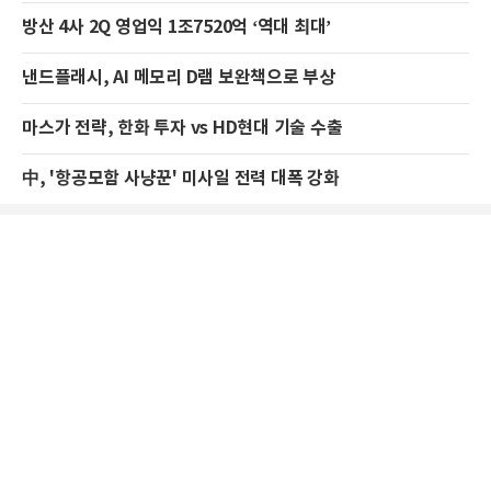
방산 4사 2Q 영업익 1조7520억 ‘역대 최대’
낸드플래시, AI 메모리 D램 보완책으로 부상
마스가 전략, 한화 투자 vs HD현대 기술 수출
中, '항공모함 사냥꾼' 미사일 전력 대폭 강화