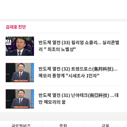
김대호 진단
반도체 열전 (33) 윌리엄 쇼클리... 실리콘밸
리 " 최초의 노벨상"
반도체 열전 (32) 트렌드포스(集邦科技)...
메모리 풍향계 "시세조사 1인자"
반도체 열전 (31) 난야테크(南亞科技) ...대
만 메모리의 꿈
글로벌비즈
종합
금융