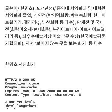
글쓴이/ 한명호(1957년생)/ 홍익대 서양화과 및 대학원
서양화과 졸업, 개인전(박영덕화랑. 박여숙화랑. 현대아
트갤러리. 갤러리Q, 부산화랑 등 다수), 단체전 및 국제
전(화랑미술제-현대화랑, 북경아트페어-아트사이드갤
러리 등), 최우수예술가상 미술부문 수상(한국예술평론
가협의회), 저서 ‘보이지 않는 곳을 보는 화가’ 등 다수
한명호 서양화가