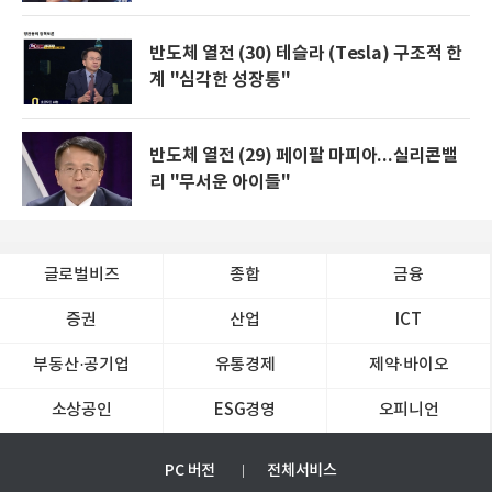
반도체 열전 (30) 테슬라 (Tesla) 구조적 한
계 "심각한 성장통"
반도체 열전 (29) 페이팔 마피아...실리콘밸
리 "무서운 아이들"
글로벌비즈
종합
금융
증권
산업
ICT
부동산·공기업
유통경제
제약∙바이오
소상공인
ESG경영
오피니언
PC 버전
전체서비스