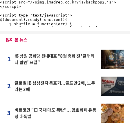
많이 본 뉴스
美 상원 공화당 원내대표 "8월 휴회 전 '클래리
1
티 법안' 표결"
글로벌 IB 삼성전자 목표가…골드만 2배, 노무
2
라는 3배
비트코인 "日 국채 매도 폭탄"… 암호화폐 유동
3
성 대폭발