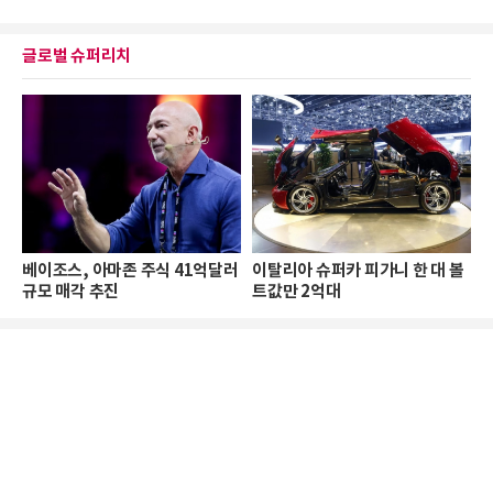
글로벌 슈퍼리치
베이조스, 아마존 주식 41억달러
이탈리아 슈퍼카 피가니 한 대 볼
규모 매각 추진
트값만 2억대