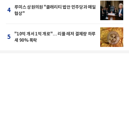
루미스 상원의원 "클래리티 법안 민주당과 매일
4
협상"
"10억 개서 1억 개로"… 리플 레저 결제량 하루
5
새 90% 폭락