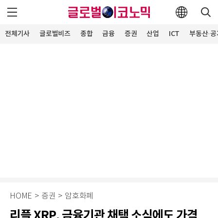
전체기사
글로벌비즈
종합
금융
증권
산업
ICT
부동산·공
HOME
>
증권
>
암호화폐
리플 XRP, 금융기관 채택 소식에도 가격