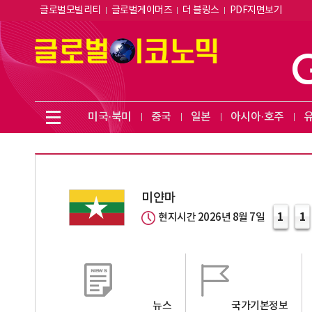
글로벌모빌리티
글로벌게이머즈
더 블링스
PDF지면보기
미국·북미
중국
일본
아시아·호주
미얀마
1
1
현지시간 2026년 8월 7일
뉴스
국가기본정보