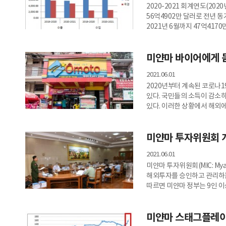
2020-2021 회계연도(202
56억4902만 달러로 전년 동
2021년 6월까지 47억417
2020-2021 회계연도 총 
미얀마 바이어에게 
2021.06.01
2020년부터 계속된 코로나1
있다. 국민들의 소득이 감소
있다. 이러한 상황에서 해외
감소와 금융·물류 애로로 인해
전망에 대한 목소리를 들어보
미얀마 투자위원회 개
2021.06.01
미얀마 투자위원회(MIC: Myan
해외투자를 승인하고 관리하는
따르면 미얀마 정부는 9인 이
구성된 투자위원회의 총원은 
줄었으며, 기존 위원 중 2명
미얀마 스태그플레이