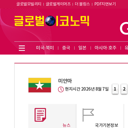
글로벌모빌리티
글로벌게이머즈
더 블링스
PDF지면보기
미국·북미
중국
일본
아시아·호주
미얀마
1
2
현지시간 2026년 8월 7일
뉴스
국가기본정보