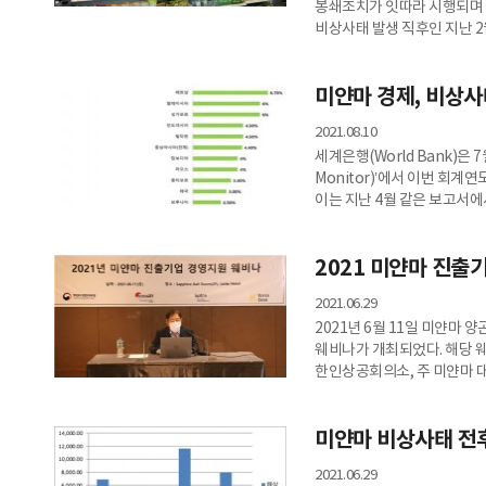
봉쇄조치가 잇따라 시행되며 
비상사태 발생 직후인 지난 
이처럼 미얀마의 대외수입이 
구체적으로 알아보기 위해 주
미얀마 경제, 비상
2021.08.10
세계은행(World Bank)은 
Monitor)’에서 이번 회계연
이는 지난 4월 같은 보고서에
코로나19 확산 국면이 조기에
2021 미얀마 진출
2021.06.29
2021년 6월 11일 미얀마
웨비나가 개최되었다. 해당 웨비
한인상공회의소, 주 미얀마 
미얀마 비상사태 전후
2021.06.29