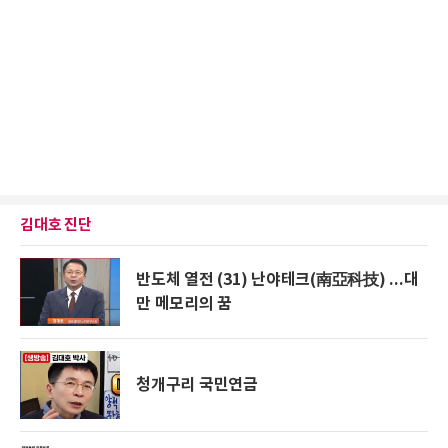
김대호 진단
반도체 열전 (31) 난야테크(南亞科技) ...대
만 메모리의 꿈
청개구리 국민연금