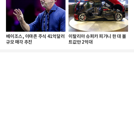
베이조스, 아마존 주식 41억달러
이탈리아 슈퍼카 피가니 한 대 볼
규모 매각 추진
트값만 2억대