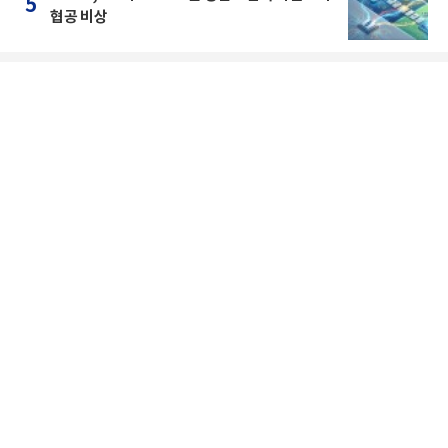
5
협공 비상