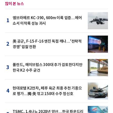
많이 본 뉴스
엠브라에르 KC-390, 600m 이륙 입증…에어
1
쇼서 이착륙 성능 과시
美 공군, F-15·F-16 엔진 독점 깨나…'전략적
2
경쟁' 입찰 전환
폴란드, 에이브럼스 300대 추가 검토한다지만
3
한국 K2 수주 굳건
현대로템 K2전차, 페루 육군 최종 추천 기종으
4
로 평가…獨·美 꺾고 150대 수주 청신호
TSMC, 1.4나노 2028년 양산…한국 파운드리