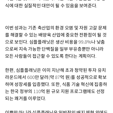
식에 대한 실질적인 대안이 될 수 있음을 보여준다
.
이번 성과는 기존 축산업의 환경 오염 및 자원 고갈 문제
를 해결할 수 있는 배양육 산업에 중요한 전환점이 될 것
으로 보인다
심플플래닛은 생산 비용을
나 낮춤
.
99.8%
으로써 지속 가능한 단백질을 일부 부유층뿐만 아니라
모든 사람들이 접근할 수 있도록 한다는 계획이다
.
한편
심플플래닛은 이미 지난해 초과 청약된 투자 유치
,
라운드에서
만 달러
약
억 원
를 성공적으로 확보
600
(
87
)
하며 성장세를 입증했다
또한
식품 기술 혁신에 집중하
.
,
는 한국 정부의
억 원 규모 지원 프로그램에도 선정
110
되는 쾌거를 이루었다
.
이뿐만 아니라 심플플래닛은 일반적인 배지 제형 외에도