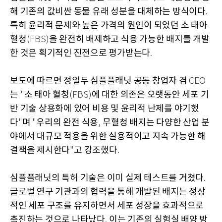
해 기존의 값비싼 동물 유래 성분을 대체하는 방식이다
.
특히 윤리적 문제와 높은 가격의 원인이 되었던 소 태아
혈청
을 완전히 배제하고 식용 가능한 배지를 개발
(FBS)
한 것은 획기적인 진전으로 평가받는다
.
보도에 따르면 정일두 심플플래닛 공동 창업자 겸
CEO
는
소 태아 혈청
에 대한 의존은 오랫동안 세포 기
"
(FBS)
반 기술 상용화에 있어 비용 및 윤리적 난제를 야기했
다
며
우리의 완전 식용
무혈청 배지는 다양한 산업 분
"
"
,
야에서 대규모 적용을 위한 실용적이고 지속 가능한 해
결책을 제시한다
고 강조했다
"
.
심플플래닛의 특허 기술은 이미 실제 테스트를 거쳤다
.
글로벌 연구 기관과의 협력을 통해 개발된 배지는 정상
적인 세포 구조를 유지하면서 세포 성장을 효과적으로
촉진하는 것으로 나타났다
이는 기존의 실험실 배양 방
.