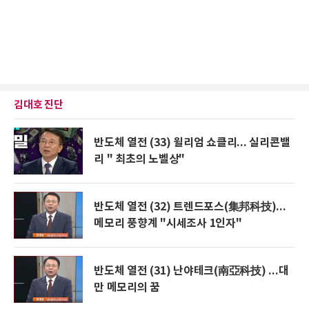
김대호 진단
반도체 열전 (33) 윌리엄 쇼클리... 실리콘밸
리 " 최초의 노벨상"
반도체 열전 (32) 트렌드포스(集邦科技)...
메모리 풍향계 "시세조사 1인자"
반도체 열전 (31) 난야테크(南亞科技) ...대
만 메모리의 꿈