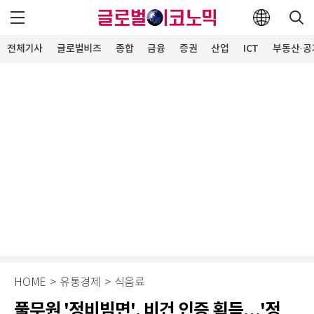
전체기사
글로벌비즈
종합
금융
증권
산업
ICT
부동산·공
HOME
>
유통경제
>
식음료
풀무원 '정비빔면', 비건 인증 획득…'정