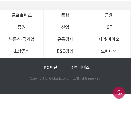
글로벌비즈
종합
금융
증권
산업
ICT
부동산·공기업
유통경제
제약∙바이오
소상공인
ESG경영
오피니언
PC 버전
전체서비스
Copyright (c) Global Economic. All rights reserved.