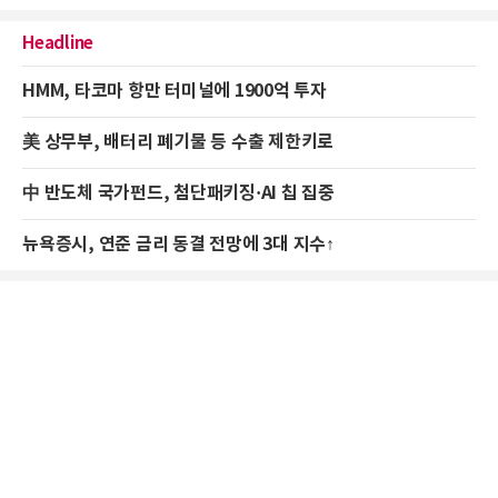
Headline
HMM, 타코마 항만 터미널에 1900억 투자
美 상무부, 배터리 폐기물 등 수출 제한키로
中 반도체 국가펀드, 첨단패키징·AI 칩 집중
뉴욕증시, 연준 금리 동결 전망에 3대 지수↑