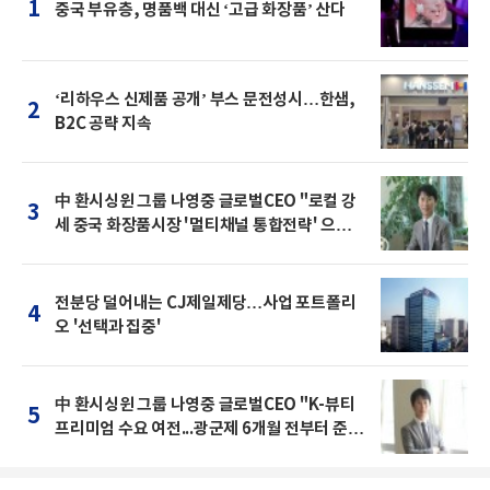
1
중국 부유층, 명품백 대신 ‘고급 화장품’ 산다
‘리하우스 신제품 공개’ 부스 문전성시…한샘,
2
B2C 공략 지속
中 환시싱윈 그룹 나영중 글로벌CEO "로컬 강
3
세 중국 화장품시장 '멀티채널 통합전략' 으로
돌파를"
전분당 덜어내는 CJ제일제당…사업 포트폴리
4
오 '선택과 집중'
中 환시싱윈 그룹 나영중 글로벌CEO "K-뷰티
5
프리미엄 수요 여전...광군제 6개월 전부터 준비
를 "