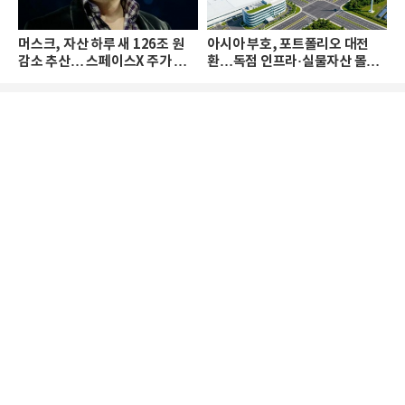
머스크, 자산 하루 새 126조 원
아시아 부호, 포트폴리오 대전
감소 추산… 스페이스X 주가 하
환…독점 인프라·실물자산 몰린
락 때문
다