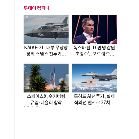
투데이 컴퍼니
KAI KF-21, 내부 무장창
폭스바겐, 10만명 감원
장착 스텔스 전투기로
'초강수'...포르쉐 오너
진화…5.5세대 도약
직접 경고
선언
스페이스X, 숏커버링
록히드 AI 전투기, 실제
유입-테슬라 합작
적외선 센서로 27차례
'테라팹' 호재로 15.83%
자율 요격 성공
급등