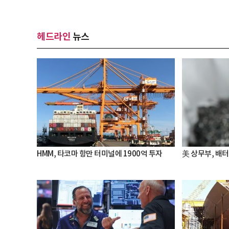
헤드라인
뉴스
HMM, 타코마 항만 터미널에 1900억 투자
美 상무부, 배