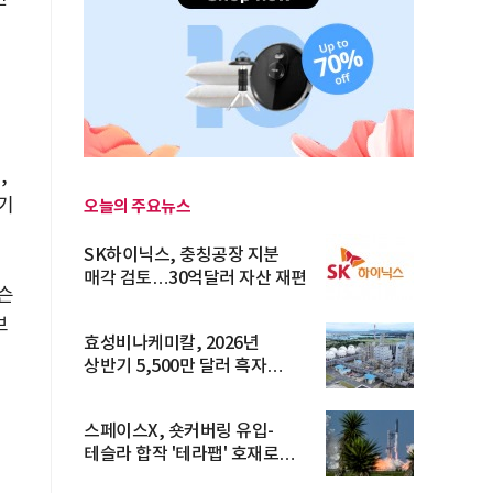
본
,
기
오늘의 주요뉴스
SK하이닉스, 충칭공장 지분
매각 검토…30억달러 자산 재편
슨
브
효성비나케미칼, 2026년
상반기 5,500만 달러 흑자
전환… 4대 체...
스페이스X, 숏커버링 유입-
테슬라 합작 '테라팹' 호재로
15.83% ...