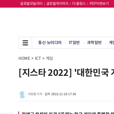
글로벌모빌리티
글로벌게이머즈
더 블링스
PDF지면보기
통신·뉴미디어
IT일반
과학일반
게
HOME
>
ICT
>
게임
[지스타 2022] '대한민국
이원용 기자
입력
2022-11-16 17:36