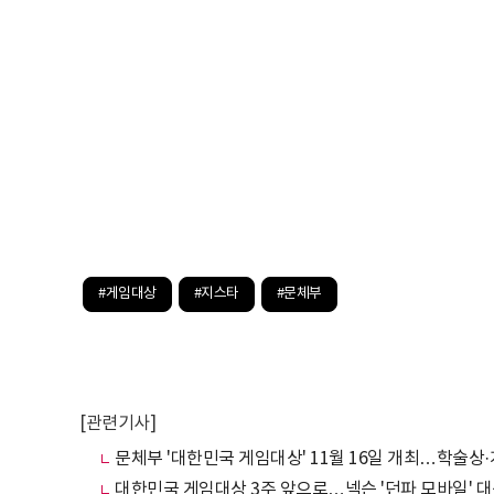
#게임대상
#지스타
#문체부
[관련기사]
문체부 '대한민국 게임대상' 11월 16일 개최…학술상
대한민국 게임대상 3주 앞으로…넥슨 '던파 모바일' 대