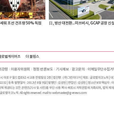
세워 조선 건조량 50% 독점
日, 방산 대전환...미쓰비시, GCAP 공장 신
글로벌게이머즈
더 블링스
리강령
이용자위원회
정정∙반론보도
기사제보
광고문의
이메일무단수집거
시 마포구 월드컵로62 서교동 한림빌딩 2층 | 법인명 : (주)그린미디어 | 제호 : 글로벌이코노믹 | 대표전
2232 | 등록·발행일자 : 2012년 8월 9일 | 발행인 : 김성원 | 편집인 : 김성원 | 청소년보호책임자 : 
 제공되는 모든 콘텐츠(기사 및 사진)를 무단 사용·복사·배포시 저작권법에 저촉되며, 법적 제재
글로벌이코노믹. All rights reserved. mail to
webmaster@g-enews.com