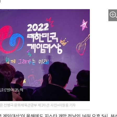
"
맡은 전병극 문화체육관광부 제1차관. 사진=이원용 기자
국 게임대상'이 올해에도 지스타 개막 전날인 16일 오후 5시, 부