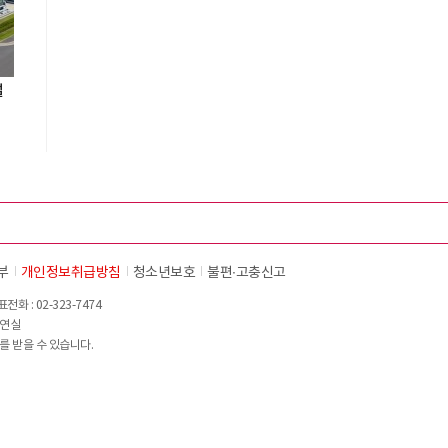
설
부
개인정보취급방침
청소년보호
불편∙고충신고
화 : 02-323-7474
이연실
를 받을 수 있습니다.