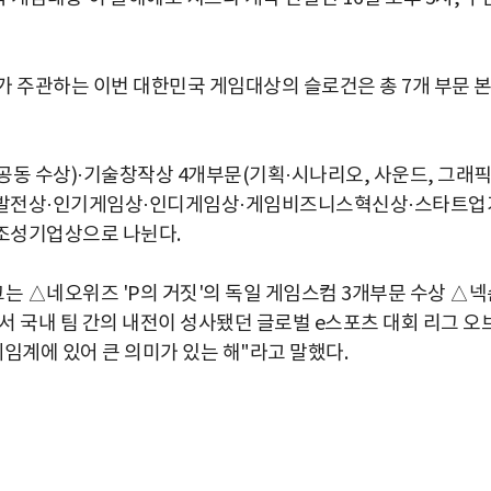
 주관하는 이번 대한민국 게임대상의 슬로건은 총 7개 부문 
공동 수상)·기술창작상 4개부문(기획·시나리오, 사운드, 그래픽
츠발전상·인기게임상·인디게임상·게임비즈니스혁신상·스타트업
조성기업상으로 나뉜다.
는 △네오위즈 'P의 거짓'의 독일 게임스컴 3개부문 수상 △넥
에서 국내 팀 간의 내전이 성사됐던 글로벌 e스포츠 대회 리그 오
임계에 있어 큰 의미가 있는 해"라고 말했다.