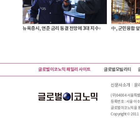
뉴욕증시, 연준 금리 동결 전망에 3대 지수↑
中, 군민융합 앞
글로벌이코노믹 패밀리 사이트
글로벌모빌리티
신문사소개
윤
(우)04004 서울특별
등록번호 : 서울 아 0
글로벌이코노믹을 통해
Copyright © 2011 