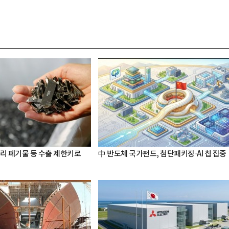
터리 폐기물 등 수출 제한키로
中 반도체 국가펀드, 첨단패키징·AI 칩 집중