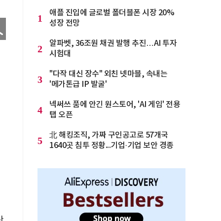
애플 진입에 글로벌 폴더블폰 시장 20%
1
성장 전망
알파벳, 36조원 채권 발행 추진…AI 투자
2
시험대
"다작 대신 장수" 외친 넷마블, 속내는
3
'메가톤급 IP 발굴'
넥써쓰 품에 안긴 원스토어, 'AI 게임' 전용
4
탭 오픈
北 해킹조직, 가짜 구인공고로 57개국
5
1640곳 침투 정황...기업·기업 보안 경종
산