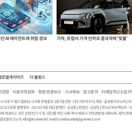
속인 AI 에이전트에 위험 경보
기아, 유럽서 가격 인하로 중국차에 '맞불'
글로벌게이머즈
더 블링스
리강령
이용자위원회
정정∙반론보도
기사제보
광고문의
이메일무단수집거
시 마포구 월드컵로62 서교동 한림빌딩 2층 | 법인명 : (주)그린미디어 | 제호 : 글로벌이코노믹 | 대표전
2232 | 등록·발행일자 : 2012년 8월 9일 | 발행인 : 김성원 | 편집인 : 김성원 | 청소년보호책임자 : 
 제공되는 모든 콘텐츠(기사 및 사진)를 무단 사용·복사·배포시 저작권법에 저촉되며, 법적 제재
글로벌이코노믹. All rights reserved. mail to
webmaster@g-enews.com