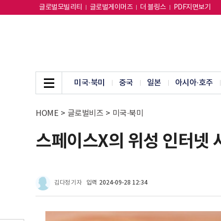
글로벌모빌리티
글로벌게이머즈
더 블링스
PDF지면보기
미국·북미
중국
일본
아시아·호주
HOME
>
글로벌비즈
>
미국·북미
스페이스X의 위성 인터넷 
김다정 기자
입력
2024-09-28 12:34