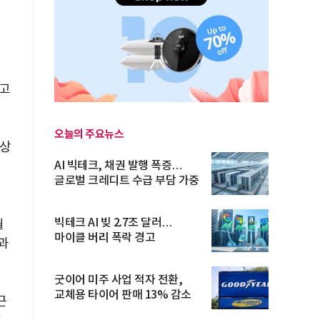
이고
오늘의 주요뉴스
이상
AI 빅테크, 채권 발행 폭증…
글로벌 크레디트 수급 부담 가중
빅테크 AI 빚 2.7조 달러…
월
마이클 버리 폭락 경고
성과
굿이어 미주 사업 적자 전환,
교체용 타이어 판매 13% 감소
근