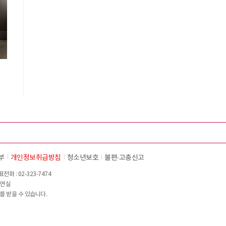
부
개인정보취급방침
청소년보호
불편∙고충신고
화 : 02-323-7474
이연실
를 받을 수 있습니다.