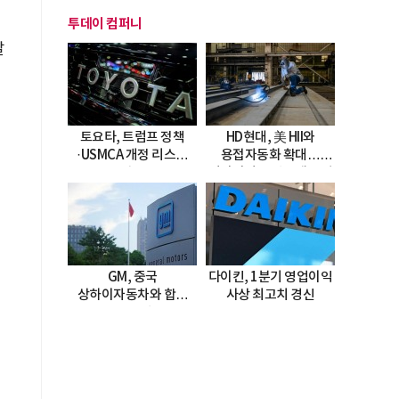
투데이 컴퍼니
알
토요타, 트럼프 정책
HD현대, 美 HII와
·USMCA 개정 리스크
용접자동화 확대…
직면
미시시피 조선소에 전격
도입
GM, 중국
다이킨, 1분기 영업이익
상하이자동차와 합작
사상 최고치 경신
20년 연장…
2047년까지 파트너십
지속