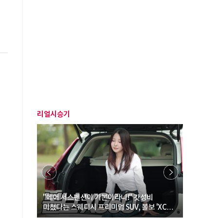
리얼시승기
… “여성·
"에어 서스펜션이 기본이라니!" 갓성비
"디자인 대
미쳤다는 스웨디시 프리미엄 SUV, 볼보 'XC60
크로스오버
B5 울트라'