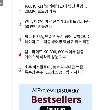
KAI, KF-21 '보라매' 120대 양산 돌입…
1
2032년 로드맵 가속
인니, 이탈리아 경전투기 12대 도입…FA-
2
50 안방 흔들린다
체코 F-35A, 단순 전투기 넘어 '날아다니는
3
레이더'로…대공 방어망 핵심 지휘소 역할
엠브라에르 KC-390, 600m 이륙 입증…
4
에어쇼서 이착륙 성능 과시
호주 비스알로이, 美 버지니아급 핵잠
5
특수강 수주…오커스 공급망 가시화