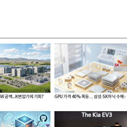
8GW 공백...K변압기에 기회?
GPU 가격 40% 폭등… 삼성·SK하닉 수혜↑