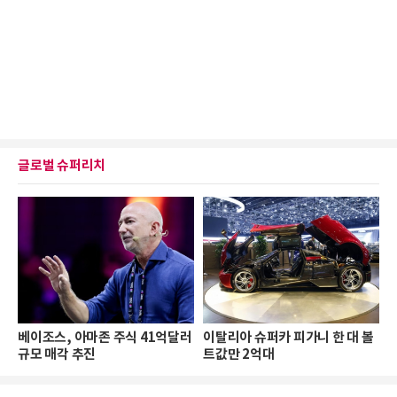
글로벌 슈퍼리치
베이조스, 아마존 주식 41억달러
이탈리아 슈퍼카 피가니 한 대 볼
규모 매각 추진
트값만 2억대