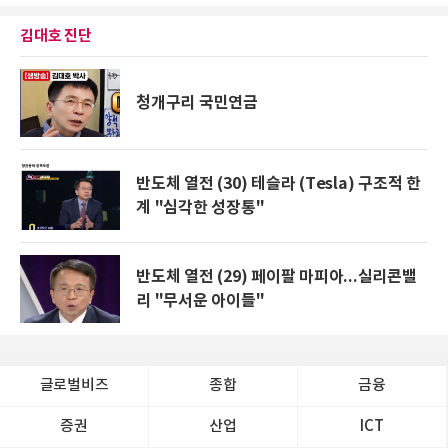
김대호 진단
청개구리 국민연금
반도체 열전 (30) 테슬라 (Tesla) 구조적 한
계 "심각한 성장통"
반도체 열전 (29) 페이팔 마피아...실리콘밸
리 "무서운 아이들"
글로벌비즈
종합
금융
증권
산업
ICT