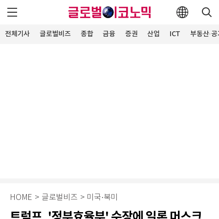
전체기사
글로벌비즈
종합
금융
증권
산업
ICT
부동산·공
HOME
>
글로벌비즈
>
미국·북미
트럼프, '정부효율부' 수장에 일론 머스크