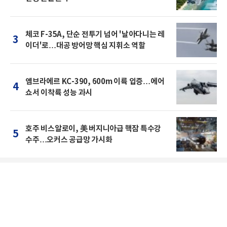
체코 F-35A, 단순 전투기 넘어 '날아다니는 레
3
이더'로…대공 방어망 핵심 지휘소 역할
엠브라에르 KC-390, 600m 이륙 입증…에어
4
쇼서 이착륙 성능 과시
호주 비스알로이, 美 버지니아급 핵잠 특수강
5
수주…오커스 공급망 가시화