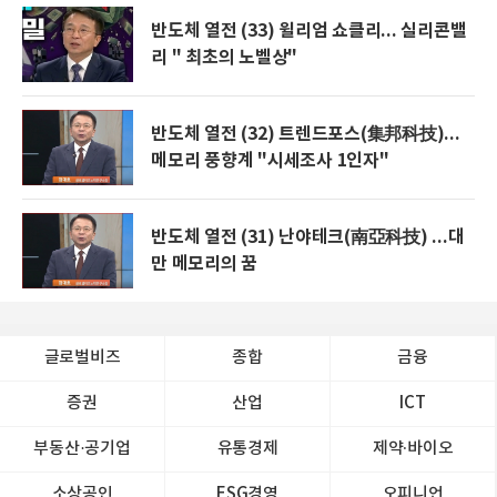
반도체 열전 (33) 윌리엄 쇼클리... 실리콘밸
리 " 최초의 노벨상"
반도체 열전 (32) 트렌드포스(集邦科技)...
메모리 풍향계 "시세조사 1인자"
반도체 열전 (31) 난야테크(南亞科技) ...대
만 메모리의 꿈
글로벌비즈
종합
금융
증권
산업
ICT
부동산·공기업
유통경제
제약∙바이오
소상공인
ESG경영
오피니언