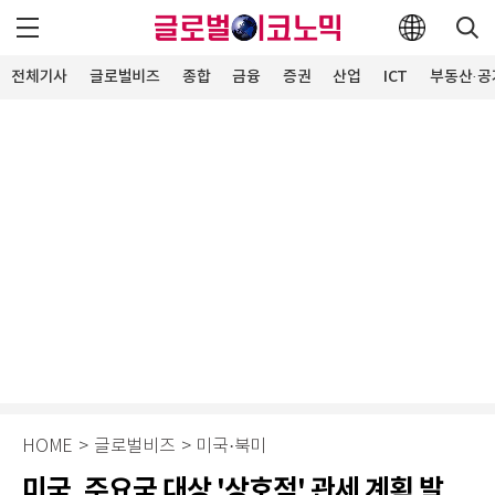
전체기사
글로벌비즈
종합
금융
증권
산업
ICT
부동산·공
HOME
>
글로벌비즈
>
미국·북미
미국, 주요국 대상 '상호적' 관세 계획 발