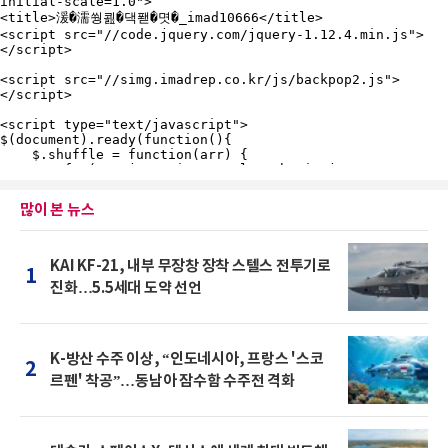
많이 본 뉴스
KAI KF-21, 내부 무장창 장착 스텔스 전투기로
1
진화…5.5세대 도약 선언
K-방산 수주 이상, “인도네시아, 프랑스 '스코
2
르펜' 착공”…동남아 잠수함 수주전 격화