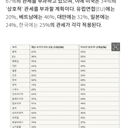
의 관세를 부과하고 있으며
이에 미국은
의
67%
,
34%
상호적
관세를 부과할 계획이다
유럽연합
에는
'
'
.
(EU)
베트남에는
대만에는
일본에는
20%,
46%,
32%,
의 관세가 각각 적용된다
24%, 한국에는 25%
.