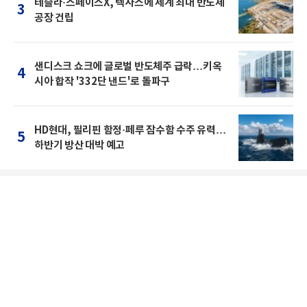
테슬라·스페이스X, 텍사스에 세계 최대 반도체
3
공장 건립
샌디스크 쇼크에 글로벌 반도체주 급락…키옥
4
시아 합작 '332단 낸드'로 돌파구
HD현대, 필리핀 함정·페루 잠수함 수주 유력…
5
하반기 방산 대박 예고