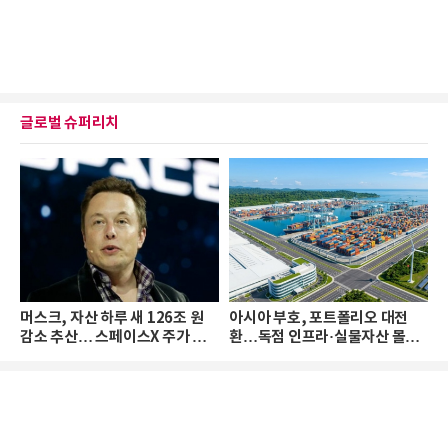
글로벌 슈퍼리치
머스크, 자산 하루 새 126조 원
아시아 부호, 포트폴리오 대전
감소 추산… 스페이스X 주가 하
환…독점 인프라·실물자산 몰린
락 때문
다