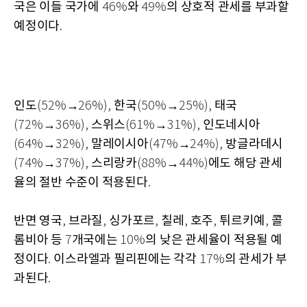
국은 이들 국가에
와
의 상호적 관세를 부과할
46%
49%
예정이다
.
인도
→
한국
→
태국
(52%
26%),
(50%
25%),
→
스위스
→
인도네시아
(72%
36%),
(61%
31%),
→
말레이시아
→
방글라데시
(64%
32%),
(47%
24%),
→
스리랑카
→
에도 해당 관세
(74%
37%),
(88%
44%)
율의 절반 수준이 적용된다
.
반면 영국
브라질
싱가포르
칠레
호주
튀르키예
콜
,
,
,
,
,
,
롬비아 등
개국에는
의 낮은 관세율이 적용될 예
7
10%
정이다
이스라엘과 필리핀에는 각각
의 관세가 부
.
17%
과된다
.