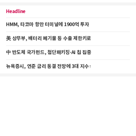
Headline
HMM, 타코마 항만 터미널에 1900억 투자
美 상무부, 배터리 폐기물 등 수출 제한키로
中 반도체 국가펀드, 첨단패키징·AI 칩 집중
뉴욕증시, 연준 금리 동결 전망에 3대 지수↑