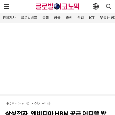
전체기사
글로벌비즈
종합
금융
증권
산업
ICT
부동산·공
HOME
>
산업
>
전기·전자
삼성전자, 엔비디아 HBM 공급 어디쯤 왔