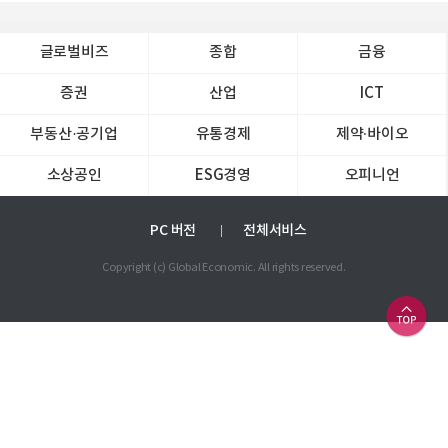
글로벌비즈
종합
금융
증권
산업
ICT
부동산·공기업
유통경제
제약∙바이오
소상공인
ESG경영
오피니언
PC 버전
전체서비스
Copyright (c) Global Economic. All rights reserved.