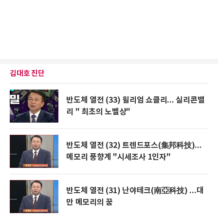
김대호 진단
반도체 열전 (33) 윌리엄 쇼클리... 실리콘밸
리 " 최초의 노벨상"
반도체 열전 (32) 트렌드포스(集邦科技)...
메모리 풍향계 "시세조사 1인자"
반도체 열전 (31) 난야테크(南亞科技) ...대
만 메모리의 꿈