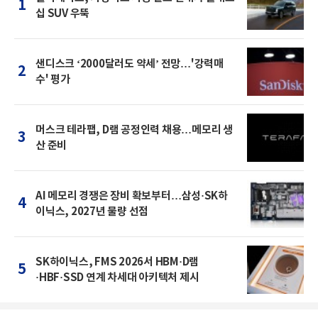
1
십 SUV 우뚝
샌디스크 ‘2000달러도 약세’ 전망…'강력매
2
수' 평가
머스크 테라팹, D램 공정인력 채용…메모리 생
3
산 준비
AI 메모리 경쟁은 장비 확보부터…삼성·SK하
4
이닉스, 2027년 물량 선점
SK하이닉스, FMS 2026서 HBM·D램
5
·HBF·SSD 연계 차세대 아키텍처 제시