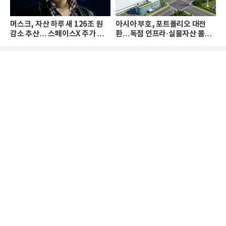
머스크, 자산 하루 새 126조 원
아시아 부호, 포트폴리오 대전
감소 추산… 스페이스X 주가 하
환…독점 인프라·실물자산 몰린
락 때문
다