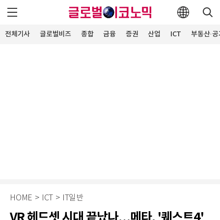
전체기사
글로벌비즈
종합
금융
증권
산업
ICT
부동산·공
HOME
>
ICT
>
IT일반
VR 헤드셋 시대 끝났나…메타, '퀘스트4'