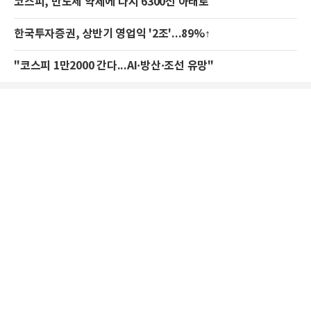
코스피, 반도체 약세에 다시 6300선 아래로
한국투자증권, 상반기 영업익 '2조'...89%↑
"코스피 1만2000 간다...AI·방산·조선 유망"