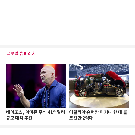
글로벌 슈퍼리치
베이조스, 아마존 주식 41억달러
이탈리아 슈퍼카 피가니 한 대 볼
규모 매각 추진
트값만 2억대