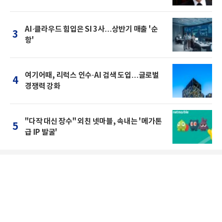
AI·클라우드 힘입은 SI 3사…상반기 매출 '순
3
항'
여기어때, 리럭스 인수·AI 검색 도입…글로벌
4
경쟁력 강화
"다작 대신 장수" 외친 넷마블, 속내는 '메가톤
5
급 IP 발굴'