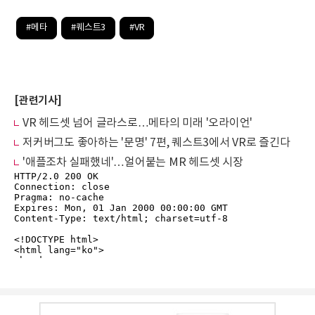
#메타
#퀘스트3
#VR
[관련기사]
VR 헤드셋 넘어 글라스로…메타의 미래 '오라이언'
저커버그도 좋아하는 '문명' 7편, 퀘스트3에서 VR로 즐긴다
'애플조차 실패했네'…얼어붙는 MR 헤드셋 시장