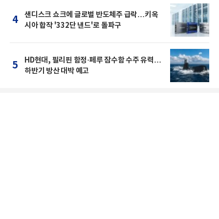
샌디스크 쇼크에 글로벌 반도체주 급락…키옥
4
시아 합작 '332단 낸드'로 돌파구
HD현대, 필리핀 함정·페루 잠수함 수주 유력…
5
하반기 방산 대박 예고