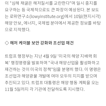
이
"
심해 채굴은 해저질서를 교란한다
"
며 일시 중지를
요구하는 등 국제적으로도 큰 파장이 예상된다
.
본 보도
는 로위연구소
(lowyinstitute.org)
에서
10
일
(
현지시각
)
해양 안보
,
에너지
,
국제법 분야에서 제공한 정보를 바탕
으로 지적했다
.
◇ 해저 케이블 보안 강화와 조선업 재건
트럼프 행정부는 지난
4
월
9
일
'
미국의 해양 지배력 회
복
'
행정명령을 발표하며
"
국내 해양산업을 활성화하고
재건하는 것이 미국의 정책
"
임을 분명히 했다
.
이 명령은
조선업과 해양광물 개발에 여야 모두의 지지를 받으며
추진되고 있다
.
트럼프 대통령은 해양 행동 계획을 오는
11
월
5
일까지 각 기관에 전달하도록 지시했다
.