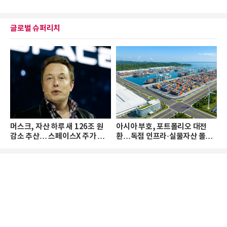
글로벌 슈퍼리치
머스크, 자산 하루 새 126조 원
아시아 부호, 포트폴리오 대전
감소 추산… 스페이스X 주가 하
환…독점 인프라·실물자산 몰린
락 때문
다