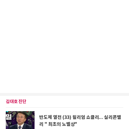
김대호 진단
반도체 열전 (33) 윌리엄 쇼클리... 실리콘밸
리 " 최초의 노벨상"