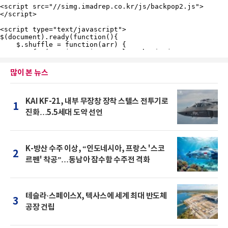
많이 본 뉴스
KAI KF-21, 내부 무장창 장착 스텔스 전투기로
1
진화…5.5세대 도약 선언
K-방산 수주 이상, “인도네시아, 프랑스 '스코
2
르펜' 착공”…동남아 잠수함 수주전 격화
테슬라·스페이스X, 텍사스에 세계 최대 반도체
3
공장 건립