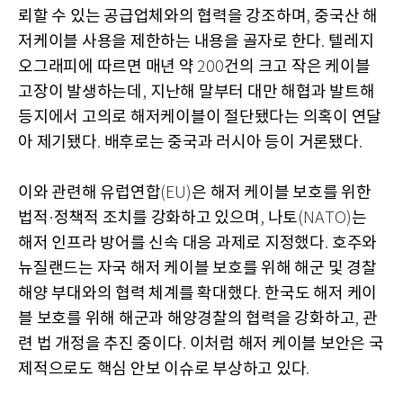
뢰할 수 있는 공급업체와의 협력을 강조하며
중국산 해
,
저케이블 사용을 제한하는 내용을 골자로 한다
텔레지
.
오그래피에 따르면 매년 약
건의 크고 작은 케이블
200
고장이 발생하는데
지난해 말부터 대만 해협과 발트해
,
등지에서 고의로 해저케이블이 절단됐다는 의혹이 연달
아 제기됐다
배후로는 중국과 러시아 등이 거론됐다
.
.
이와 관련해 유럽연합
은 해저 케이블 보호를 위한
(EU)
법적
정책적 조치를 강화하고 있으며
나토
는
·
,
(NATO)
해저 인프라 방어를 신속 대응 과제로 지정했다
호주와
.
뉴질랜드는 자국 해저 케이블 보호를 위해 해군 및 경찰
해양 부대와의 협력 체계를 확대했다
한국도 해저 케이
.
블 보호를 위해 해군과 해양경찰의 협력을 강화하고
관
,
련 법 개정을 추진 중이다
이처럼 해저 케이블 보안은 국
.
제적으로도 핵심 안보 이슈로 부상하고 있다
.