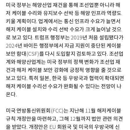
미국 정부는 해양산업 재건을 통해 조선업뿐 아니라 해
저 케이블 수리와 유지보수 선박 등 해양 인프라 역량도
키울 계획이다
업계에서는 통신 인프라 수요가 늘면서
.
해저 케이블 설치와 수리 선박 수요가 크게 늘어날 것으
로 보고 있다
트럼프 행정부는
년 처음 설립됐다가
.
2019
년 바이든 행정부에서 자금 지원이 중단된 케이블
2024
보안 함대
를 다시 도입할지 검토하고 있다
조선업
(CSF)
.
계와 해양산업계는 미국 정부의 정책 변화가 조선업 재
건과 해저 케이블 보안 강화에 긍정적 영향을 줄 것으로
보고 있다
특히 일본
한국 등 우방국과 협력이 확대되면
.
,
해저 케이블 수리선 수요가 완화될 수 있다는 전망이 나
온다
.
미국 연방통신위원회
는 지난해
월 해저케이블
(FCC)
11
규칙 개정안을 마련하고
그해
월까지 법안 관련 의견
,
12
을 받았다
개정안은
회원국 및 미국의 우방국에 신
.
EU