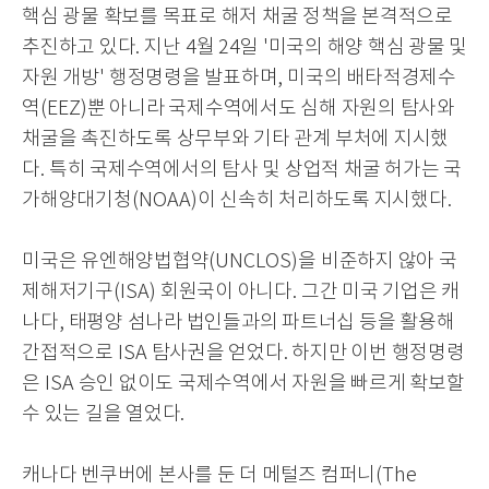
핵심 광물 확보를 목표로 해저 채굴 정책을 본격적으로
추진하고 있다
.
지난
4
월
24
일
'
미국의 해양 핵심 광물 및
자원 개방
'
행정명령을 발표하며
,
미국의 배타적경제수
역
(EEZ)
뿐 아니라 국제수역에서도 심해 자원의 탐사와
채굴을 촉진하도록 상무부와 기타 관계 부처에 지시했
다
.
특히 국제수역에서의 탐사 및 상업적 채굴 허가는 국
가해양대기청
(NOAA)
이 신속히 처리하도록 지시했다
.
미국은 유엔해양법협약
(UNCLOS)
을 비준하지 않아 국
제해저기구
(ISA)
회원국이 아니다
.
그간 미국 기업은 캐
나다
,
태평양 섬나라 법인들과의 파트너십 등을 활용해
간접적으로
ISA
탐사권을 얻었다.
하지만 이번 행정명령
은
ISA
승인 없이도 국제수역에서 자원을 빠르게 확보할
수 있는 길을 열었다
.
캐나다 벤쿠버에 본사를 둔 더 메털즈 컴퍼니
(The