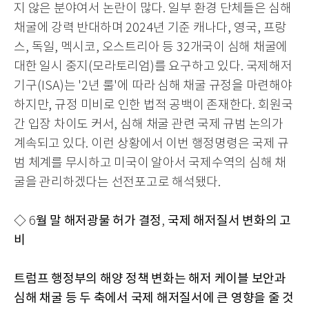
지 않은 분야여서 논란이 많다
.
일부 환경 단체들은 심해
채굴에 강력 반대하며
2024
년 기준 캐나다
,
영국
,
프랑
스
,
독일
,
멕시코
,
오스트리아 등
32
개국이 심해 채굴에
대한 일시 중지
(
모라토리엄
)
를 요구하고 있다
.
국제해저
기구
(ISA)
는
'2
년 룰
'
에 따라 심해 채굴 규정을 마련해야
하지만
,
규정 미비로 인한 법적 공백이 존재한다
.
회원국
간 입장 차이도 커서
,
심해 채굴 관련 국제 규범 논의가
계속되고 있다
.
이런 상황에서 이번 행정명령은 국제 규
범 체계를 무시하고 미국이 알아서 국제수역의 심해 채
굴을 관리하겠다는 선전포고로 해석됐다
.
◇
월 말 해저광물 허가 결정
국제 해저질서 변화의 고
6
,
비
트럼프 행정부의 해양 정책 변화는 해저 케이블 보안과
심해 채굴 등 두 축에서 국제 해저질서에 큰 영향을 줄 것