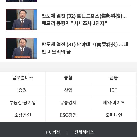
반도체 열전 (32) 트렌드포스(集邦科技)...
메모리 풍향계 "시세조사 1인자"
반도체 열전 (31) 난야테크(南亞科技) ...대
만 메모리의 꿈
글로벌비즈
종합
금융
증권
산업
ICT
부동산·공기업
유통경제
제약∙바이오
소상공인
ESG경영
오피니언
PC 버전
전체서비스