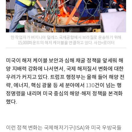
한 작업자가 버지니아 덜레스 국제공항에서 브라질로 운송하기 위해
15,000파운드의 해저 케이블을 연결하고 있다. 사진=로이터
미국이 해저 케이블 보안과 심해 채굴 정책을 앞세워 해
양 지배력 강화에 나서면서
국제 해저질서 변화에 대한
,
우려가 커지고 있다
트럼프 행정부는 올해 들어 해양 전
.
략
에너지
핵심 광물 등 세 분야에서
건이 넘는 행
,
,
130
정명령을 내리며 미국 중심의 해양
해저 정책을 본격화
·
했다
.
이런 정책 변화는 국제해저기구
(ISA)
와 미국 우방국들