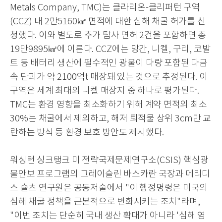
Metals Company, TMC)
는 클라리온
-
클리퍼턴 구역
(CCZ)
내
2
만
5160
㎢
면적에 대한 심해 채굴 허가를 신
청했다
.
이와 별도로 추가 탐사 면허
2
건을 포함하면 총
19
만
9895
㎢
에 이른다
. CCZ
에는 망간
,
니켈
,
구리
,
코발
트 등 배터리 생산에 필수적인 광물이 다량 포함된 다금
속 단괴가 약
2100
억t
매장돼 있는 것으로 추정된다
.
이
구역은 세계 최대의 니켈 매장지 중 하나로 평가된다
.
TMC
는 환경 영향을 최소화하기 위해 계약 면적의 최소
30%
는 채굴에서 제외하고
,
해저 퇴적물 상위
3cm
만 교
란하는 방식 등 환경 보호 방안도 제시했다
.
워싱턴 싱크탱크 미 전략국제문제연구소
(CSIS)
핵심광
물안보 프로그램의 그레이슬린 바스카란 국장과 메리디
스 슐츠 연구원은 공동저술에서
"
이 행정명령은 미국의
심해 채굴 정책을 근본적으로 변화시키는 조치
"
라며
,
"
이번 조치는 단순히 국내 생산 확대가 아니라
'
심해 영