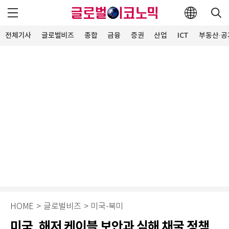
전체기사
글로벌비즈
종합
금융
증권
산업
ICT
부동산·공
HOME
>
글로벌비즈
>
미국·북미
미국, 해저 케이블 보안과 심해 채굴 정책