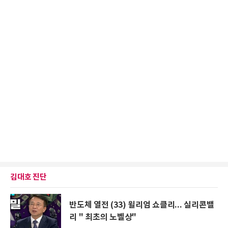
김대호 진단
반도체 열전 (33) 윌리엄 쇼클리... 실리콘밸
리 " 최초의 노벨상"