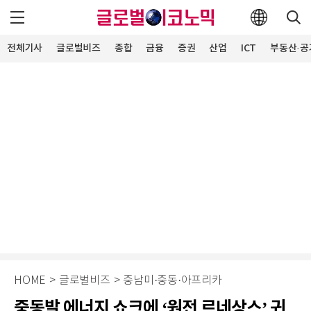
전체기사
글로벌비즈
종합
금융
증권
산업
ICT
부동산·공
HOME
>
글로벌비즈
>
중남미·중동·아프리카
중동발 에너지 쇼크에 ‘원전 르네상스’ 귀