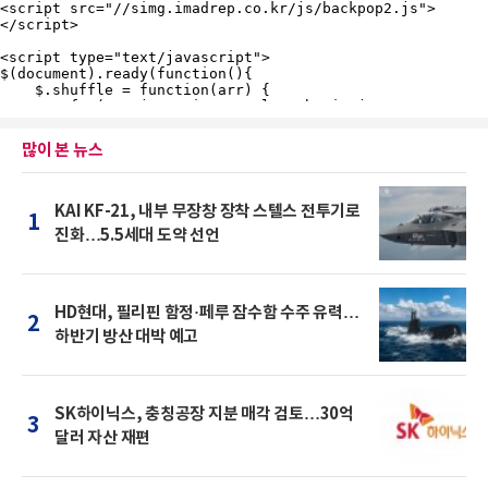
많이 본 뉴스
KAI KF-21, 내부 무장창 장착 스텔스 전투기로
1
진화…5.5세대 도약 선언
HD현대, 필리핀 함정·페루 잠수함 수주 유력…
2
하반기 방산 대박 예고
SK하이닉스, 충칭공장 지분 매각 검토…30억
3
달러 자산 재편