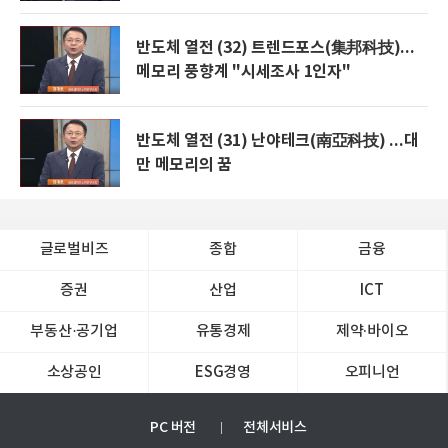
반도체 열전 (32) 트렌드포스(集邦科技)...
메모리 풍향계 "시세조사 1인자"
반도체 열전 (31) 난야테크(南亞科技) ...대
만 메모리의 꿈
글로벌비즈
종합
금융
증권
산업
ICT
부동산·공기업
유통경제
제약∙바이오
소상공인
ESG경영
오피니언
PC 버전
전체서비스