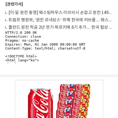
[관련기사]
[미·일 원전 동맹] 웨스팅하우스·미쓰비시 손잡고 원전 149조 원 베팅… 한국은 어디에
트럼프 행정부, ‘원전 르네상스’ 위해 한국에 러브콜… 웨스팅하우스 독점 깨지나
폴란드 원전 착공 2년 연기·튀르키예 8기 추가… 한국 협상 참여