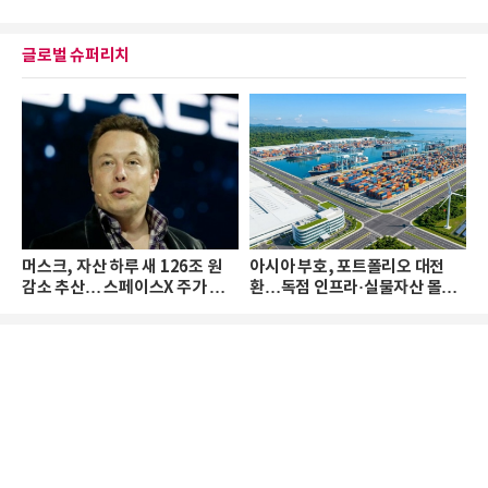
글로벌 슈퍼리치
머스크, 자산 하루 새 126조 원
아시아 부호, 포트폴리오 대전
감소 추산… 스페이스X 주가 하
환…독점 인프라·실물자산 몰린
락 때문
다