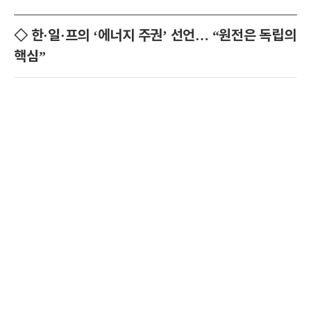
◇ 한·일·프의 ‘에너지 주권’ 선언… “원전은 독립의
핵심”