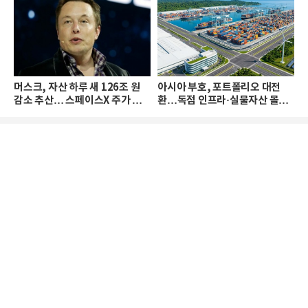
머스크, 자산 하루 새 126조 원
아시아 부호, 포트폴리오 대전
감소 추산… 스페이스X 주가 하
환…독점 인프라·실물자산 몰린
락 때문
다