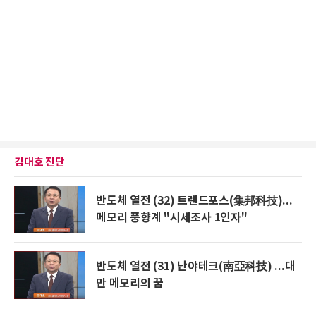
김대호 진단
반도체 열전 (32) 트렌드포스(集邦科技)...
메모리 풍향계 "시세조사 1인자"
반도체 열전 (31) 난야테크(南亞科技) ...대
만 메모리의 꿈