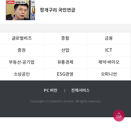
청개구리 국민연금
글로벌비즈
종합
금융
증권
산업
ICT
부동산·공기업
유통경제
제약∙바이오
소상공인
ESG경영
오피니언
PC 버전
전체서비스
Copyright (c) Global Economic. All rights reserved.