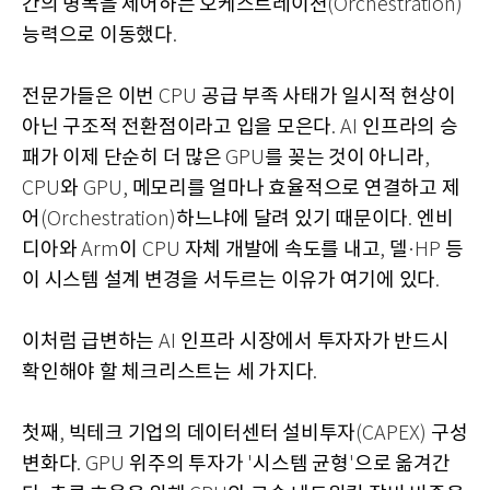
간의 병목을 제어하는 오케스트레이션
(Orchestration)
능력으로 이동했다
.
전문가들은 이번
공급 부족 사태가 일시적 현상이
CPU
아닌 구조적 전환점이라고 입을 모은다
인프라의 승
. AI
패가 이제 단순히 더 많은
를 꽂는 것이 아니라
GPU
,
와
메모리를 얼마나 효율적으로 연결하고 제
CPU
GPU,
어
하느냐에 달려 있기 때문이다
엔비
(Orchestration)
.
디아와
이
자체 개발에 속도를 내고
델
등
Arm
CPU
,
·HP
이 시스템 설계 변경을 서두르는 이유가 여기에 있다
.
이처럼 급변하는
인프라 시장에서 투자자가 반드시
AI
확인해야 할 체크리스트는 세 가지다
.
첫째
빅테크 기업의 데이터센터 설비투자
구성
,
(CAPEX)
변화다
위주의 투자가
시스템 균형
으로 옮겨간
. GPU
'
'