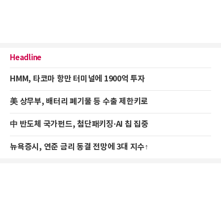
Headline
HMM, 타코마 항만 터미널에 1900억 투자
美 상무부, 배터리 폐기물 등 수출 제한키로
中 반도체 국가펀드, 첨단패키징·AI 칩 집중
뉴욕증시, 연준 금리 동결 전망에 3대 지수↑