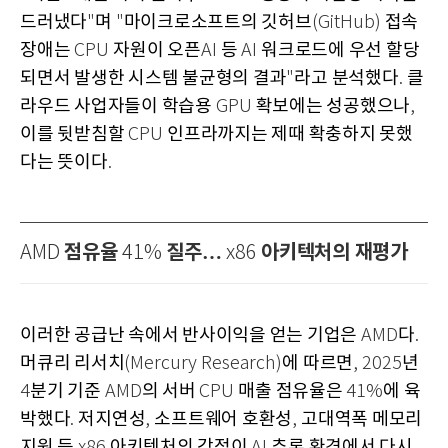
드러냈다
며
마이크로소프트의 깃허브
접속
"
"
(GitHub)
장애는
자원이 오픈
등
워크로드에 우선 할당
CPU
AI
AI
되면서 발생한 시스템 불균형의 결과
라고 분석했다
클
"
.
라우드 사업자들이 학습용
확보에는 성공했으나
GPU
,
이를 뒷받침할
인프라까지는 제때 확충하지 못했
CPU
다는 뜻이다
.
점유율
질주…
아키텍처의 재평가
AMD
41%
x86
이러한 공급난 속에서 반사이익을 얻는 기업은
다
AMD
.
머큐리 리서치
에 따르면
년
(Mercury Research)
, 2025
분기 기준
의 서버
매출 점유율은
에 육
4
AMD
CPU
41%
박했다
저지연성
소프트웨어 호환성
고대역폭 메모리
.
,
,
지원 등
아키텍처의 강점이
추론 환경에서 다시
x86
AI