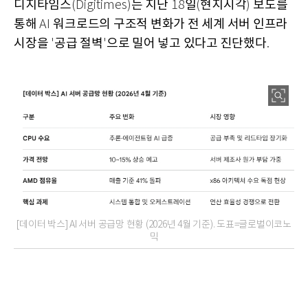
디지타임스
는 지난
일
현지시각
보도를
(Digitimes)
18
(
)
통해
워크로드의 구조적 변화가 전 세계 서버 인프라
AI
시장을
공급 절벽
으로 밀어 넣고 있다고 진단했다
'
'
.
[데이터 박스] AI 서버 공급망 현황 (2026년 4월 기준). 도표=글로벌이코노
믹