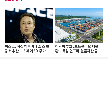
머스크, 자산 하루 새 126조 원
아시아 부호, 포트폴리오 대전
감소 추산… 스페이스X 주가 하
환…독점 인프라·실물자산 몰린
락 때문
다