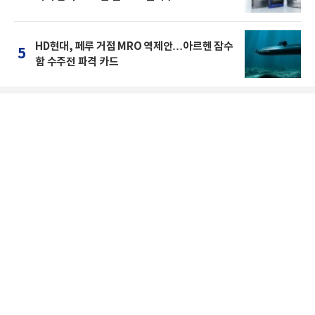
HD현대, 페루 거점 MRO 역제안…아르헨 잠수
5
함 수주전 파격 카드