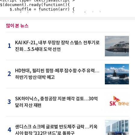
많이 본 뉴스
KAI KF-21, 내부 무장창 장착 스텔스 전투기로
1
진화…5.5세대 도약 선언
HD현대, 필리핀 함정·페루 잠수함 수주 유력…
2
하반기 방산 대박 예고
SK하이닉스, 충칭공장 지분 매각 검토…30억
3
달러 자산 재편
샌디스크 쇼크에 글로벌 반도체주 급락…키옥
4
시아 합작 '332단 낸드'로 돌파구