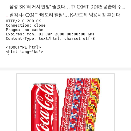
삼성·SK '레거시 안방' 뚫렸다… 中 CXMT DDR5 공습에 수익원 차질
퀄컴·中 CXMT ‘메모리 밀월’… K-반도체 범용시장 흔든다