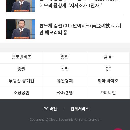
메모리 풍향계 "시세조사 1인자"
반도체 열전 (31) 난야테크(南亞科技) ...대
만 메모리의 꿈
글로벌비즈
종합
금융
증권
산업
ICT
부동산·공기업
유통경제
제약∙바이오
소상공인
ESG경영
오피니언
PC 버전
전체서비스
Copyright (c) Global Economic. All rights reserved.