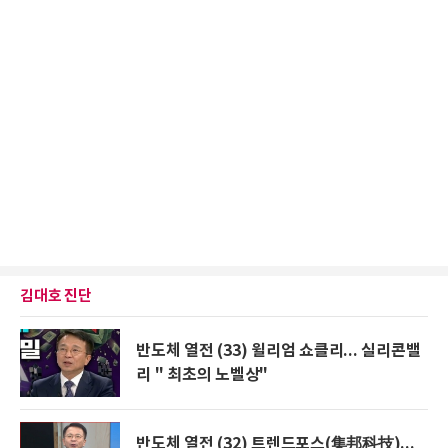
김대호 진단
반도체 열전 (33) 윌리엄 쇼클리... 실리콘밸
리 " 최초의 노벨상"
반도체 열전 (32) 트렌드포스(集邦科技)...