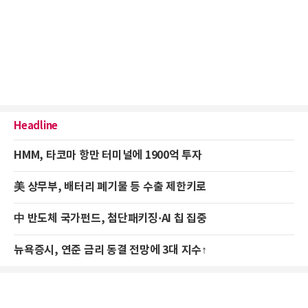
Headline
HMM, 타코마 항만 터미널에 1900억 투자
美 상무부, 배터리 폐기물 등 수출 제한키로
中 반도체 국가펀드, 첨단패키징·AI 칩 집중
뉴욕증시, 연준 금리 동결 전망에 3대 지수↑