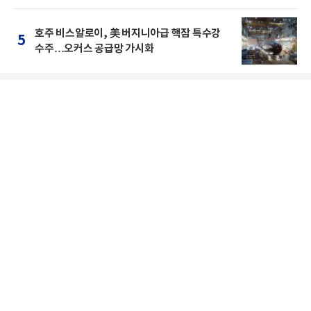
호주 비스알로이, 美 버지니아급 핵잠 특수강
5
수주…오커스 공급망 가시화