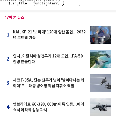
많이 본 뉴스
KAI, KF-21 '보라매' 120대 양산 돌입…2032
1
년 로드맵 가속
인니, 이탈리아 경전투기 12대 도입…FA-50
2
안방 흔들린다
체코 F-35A, 단순 전투기 넘어 '날아다니는 레
3
이더'로…대공 방어망 핵심 지휘소 역할
엠브라에르 KC-390, 600m 이륙 입증…에어
4
쇼서 이착륙 성능 과시