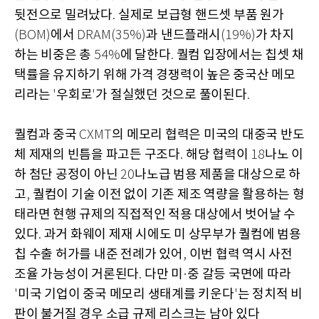
뒷전으로 밀려났다
실제로 보급형 핸드셋 부품 원가
.
에서
과 낸드플래시
가 차지
(BOM)
DRAM(35%)
(19%)
하는 비중은 총
에 달한다
퀄컴 입장에서는 칩셋 채
54%
.
택률을 유지하기 위해 가격 경쟁력이 높은 중국산 메모
리라는
우회로
가 절실했던 것으로 풀이된다
'
'
.
퀄컴과 중국
의 메모리 협력은 미국의 대중국 반도
CXMT
체 제재의 빈틈을 파고든 구조다
해당 협력이
나노 이
.
18
하 첨단 공정이 아닌
나노급 범용 제품을 대상으로 하
20
고
퀄컴이 기술 이전 없이 기존 제조 역량을 활용하는 형
,
태라면 현행 규제의 직접적인 적용 대상에서 벗어날 수
있다
과거 화웨이 제재 시에도 미 상무부가 퀄컴에 범용
.
칩 수출 허가를 내준 전례가 있어
이번 협력 역시 사전
,
조율 가능성이 거론된다
다만 미
중 갈등 국면에 따라
.
·
미국 기업이 중국 메모리 생태계를 키운다
는 정치적 비
'
'
판이 불거질 경우 소급 규제 리스크는 남아 있다