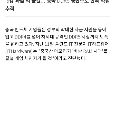
강 과점
의 균열… 중국
생산으로 한국 턱밑
'3
'
DDR5
추격
중국 반도체 기업들은 정부의 막대한 자금 지원을 등에
업고
를 넘어 차세대 규격인
시장까지 보폭
DDR4
DDR5
을 넓히고 있다
지난
일 폴란드
전문지
하드웨어
.
11
IT
IT
는
중국산 메모리가
비싼
시대
를
(ITHardware)
"
'
RAM
'
끝낼 게임 체인저가 될 것
이라고 진단했다
"
.