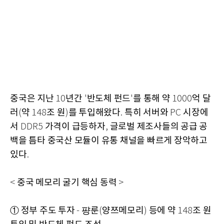
중국은 지난
년간
반도체 펀드
를 통해 약
억 달
10
'
'
1000
러
약
조 원
를 투입해왔다
특히 서버와
시장에
(
148
)
.
PC
서
가격이 급등하자
글로벌 제조사들의 공급 공
DDR5
,
백을 틈타 중국산 모듈이 유통 채널을 빠르게 장악하고
있다
.
중국 메모리 굴기 핵심 동력
<
>
① 정부 주도 투자
퍙룬
양쯔메모리
등에 약
조 원
-
(
)
148