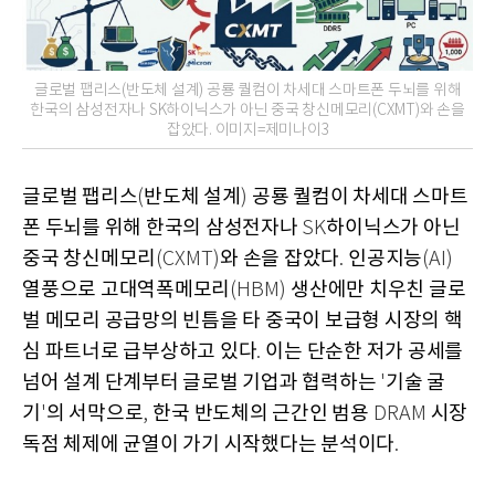
글로벌 팹리스(반도체 설계) 공룡 퀄컴이 차세대 스마트폰 두뇌를 위해
한국의 삼성전자나 SK하이닉스가 아닌 중국 창신메모리(CXMT)와 손을
잡았다. 이미지=제미나이3
글로벌 팹리스
반도체 설계
공룡 퀄컴이 차세대 스마트
(
)
폰 두뇌를 위해 한국의 삼성전자나
하이닉스가 아닌
SK
중국 창신메모리
와 손을 잡았다
인공지능
(CXMT)
.
(AI)
열풍으로 고대역폭메모리
생산에만 치우친 글로
(HBM)
벌 메모리 공급망의 빈틈을 타 중국이 보급형 시장의 핵
심 파트너로 급부상하고 있다
이는 단순한 저가 공세를
.
넘어 설계 단계부터 글로벌 기업과 협력하는
기술 굴
'
기
의 서막으로
한국 반도체의 근간인 범용
시장
'
,
DRAM
독점 체제에 균열이 가기 시작했다는 분석이다
.