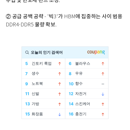
투입 및 반도체 펀드 조성
.
② 공급 공백 공략
빅
가
에 집중하는 사이 범용
- '
3'
HBM
물량 확보
DDR4·DDR5
.