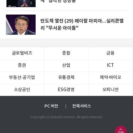
계 "심각한 성장통"
반도체 열전 (29) 페이팔 마피아...실리콘밸
리 "무서운 아이들"
글로벌비즈
종합
금융
증권
산업
ICT
부동산·공기업
유통경제
제약∙바이오
소상공인
ESG경영
오피니언
PC 버전
전체서비스
Copyright (c) Global Economic. All rights reserved.