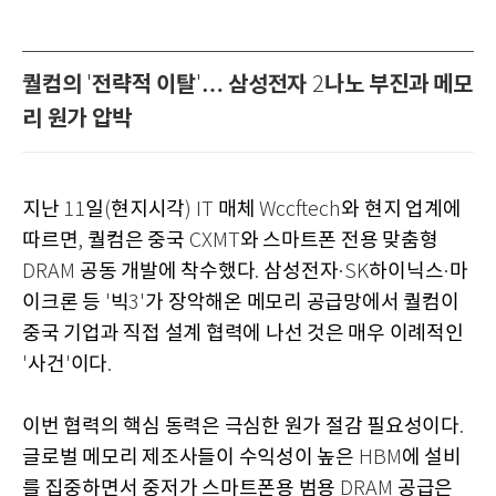
퀄컴의
전략적 이탈
… 삼성전자
나노 부진과 메모
'
'
2
리 원가 압박
지난
일
현지시각
매체
와 현지 업계에
11
(
) IT
Wccftech
따르면
퀄컴은 중국
와 스마트폰 전용 맞춤형
,
CXMT
공동 개발에 착수했다
삼성전자
하이닉스
마
DRAM
.
·SK
·
이크론 등
빅
가 장악해온 메모리 공급망에서 퀄컴이
'
3'
중국 기업과 직접 설계 협력에 나선 것은 매우 이례적인
사건
이다
'
'
.
이번 협력의 핵심 동력은 극심한 원가 절감 필요성이다
.
글로벌 메모리 제조사들이 수익성이 높은
에 설비
HBM
를 집중하면서 중저가 스마트폰용 범용
공급은
DRAM