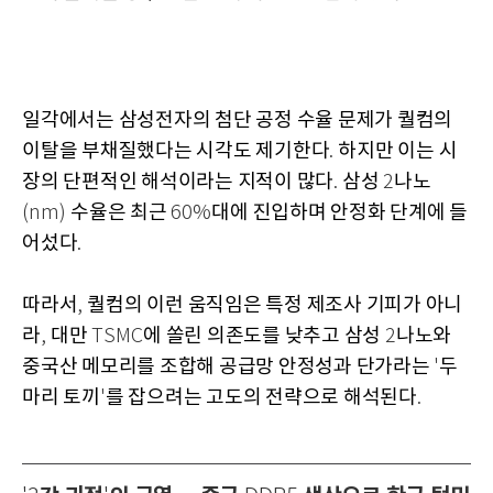
일각에서는 삼성전자의 첨단 공정 수율 문제가 퀄컴의
이탈을 부채질했다는 시각도 제기한다
하지만 이는 시
.
장의 단편적인 해석이라는 지적이 많다
삼성
나노
.
2
수율은 최근
대에 진입하며 안정화 단계에 들
(nm)
60%
어섰다
.
따라서
퀄컴의 이런 움직임은 특정 제조사 기피가 아니
,
라
대만
에 쏠린 의존도를 낮추고 삼성
나노와
,
TSMC
2
중국산 메모리를 조합해 공급망 안정성과 단가라는
두
'
마리 토끼
를 잡으려는 고도의 전략으로 해석된다
'
.