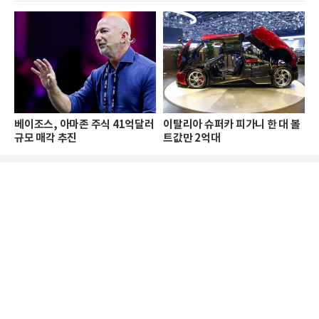
베이조스, 아마존 주식 41억달러
이탈리아 슈퍼카 피가니 한 대 볼
규모 매각 추진
트값만 2억대