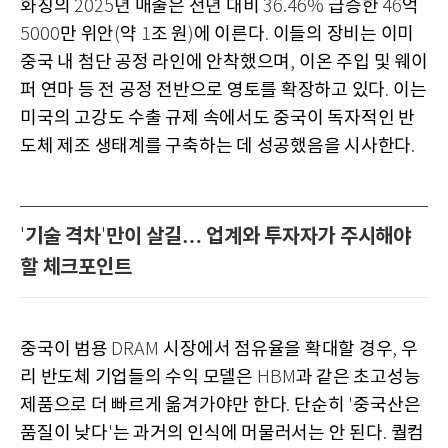
화칭의
년 매출은 전년 대비
급증한
억
2025
36.46%
46
만 위안
약
조 원
에 이른다
이들의 장비는 이미
5000
(
1
)
.
중국 내 첨단 공정 라인에 안착했으며
이온 주입 및 웨이
,
퍼 연마 등 전 공정 전반으로 영토를 확장하고 있다
이는
.
미국의 고강도 수출 규제 속에서도 중국이 독자적인 반
도체 제조 생태계를 구축하는 데 성공했음을 시사한다
.
기술 격차
만이 살길… 업계와 투자자가 주시해야
'
'
할 체크포인트
중국이 범용
시장에서 점유율을 확대할 경우
우
DRAM
,
리 반도체 기업들의 수익 모델은
과 같은 초고성능
HBM
제품으로 더 빠르게 옮겨가야만 한다
단순히
중국산은
.
'
품질이 낮다
는 과거의 인식에 머물러서는 안 된다
퀄컴
'
.