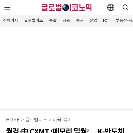
전체기사
글로벌비즈
종합
금융
증권
산업
ICT
부동산·공
HOME
>
글로벌비즈
>
미국·북미
퀄컴·中 CXMT ‘메모리 밀월’… K-반도체