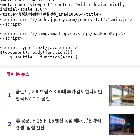
많이 본 뉴스
폴란드, 에이브럼스 300대 추가 검토한다지만
1
한국 K2 수주 굳건
美 공군, F-15·F-16 엔진 독점 깨나…'전략적
2
경쟁' 입찰 전환