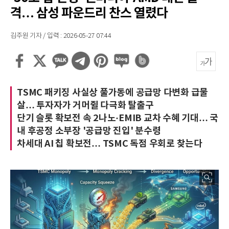
격… 삼성 파운드리 찬스 열렸다
김주원 기자 / 입력 : 2026-05-27 07:44
TSMC 패키징 사실상 풀가동에 공급망 다변화 급물
살… 투자자가 거머쥘 다극화 탈출구
단기 슬롯 확보전 속 2나노·EMIB 교차 수혜 기대… 국
내 후공정 소부장 '공급망 진입' 분수령
차세대 AI 칩 확보전… TSMC 독점 우회로 찾는다