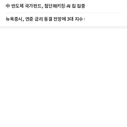
中 반도체 국가펀드, 첨단패키징·AI 칩 집중
뉴욕증시, 연준 금리 동결 전망에 3대 지수↑