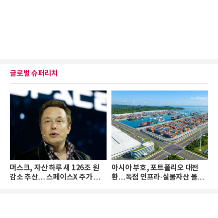
글로벌 슈퍼리치
머스크, 자산 하루 새 126조 원
아시아 부호, 포트폴리오 대전
감소 추산… 스페이스X 주가 하
환…독점 인프라·실물자산 몰린
락 때문
다