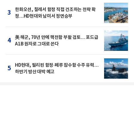
한화오션, 칠레서 함정 직접 건조하는 전략 확
3
정…HD현대와 남미서 정면승부
美 해군, 70년 만에 핵전함 부활 검토… 포드급
4
A1B 원자로 그대로 쓴다
HD현대, 필리핀 함정·페루 잠수함 수주 유력…
5
하반기 방산 대박 예고