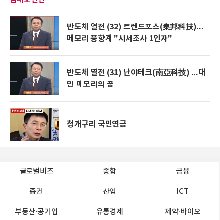
김대호 진단
반도체 열전 (32) 트렌드포스(集邦科技)...
메모리 풍향계 "시세조사 1인자"
반도체 열전 (31) 난야테크(南亞科技) ...대
만 메모리의 꿈
청개구리 국민연금
글로벌비즈
종합
금융
증권
산업
ICT
부동산·공기업
유통경제
제약∙바이오