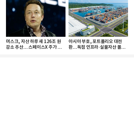
머스크, 자산 하루 새 126조 원
아시아 부호, 포트폴리오 대전
감소 추산… 스페이스X 주가 하
환…독점 인프라·실물자산 몰린
락 때문
다