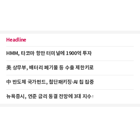
Headline
HMM, 타코마 항만 터미널에 1900억 투자
美 상무부, 배터리 폐기물 등 수출 제한키로
中 반도체 국가펀드, 첨단패키징·AI 칩 집중
뉴욕증시, 연준 금리 동결 전망에 3대 지수↑