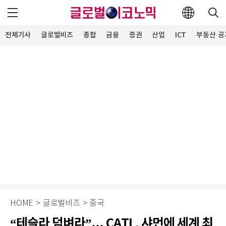
전체기사
글로벌비즈
종합
금융
증권
산업
ICT
부동산·공
HOME
>
글로벌비즈
>
중국
“테슬라 덤벼라”... CATL, 샤먼에 세계 최