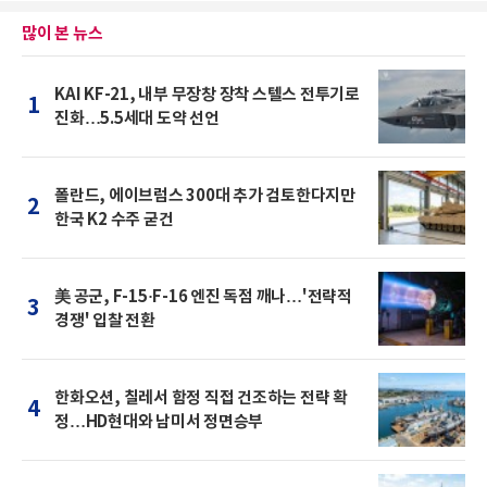
많이 본 뉴스
KAI KF-21, 내부 무장창 장착 스텔스 전투기로
1
진화…5.5세대 도약 선언
폴란드, 에이브럼스 300대 추가 검토한다지만
2
한국 K2 수주 굳건
美 공군, F-15·F-16 엔진 독점 깨나…'전략적
3
경쟁' 입찰 전환
한화오션, 칠레서 함정 직접 건조하는 전략 확
4
정…HD현대와 남미서 정면승부