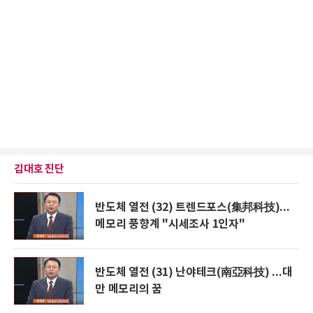
김대호 진단
반도체 열전 (32) 트렌드포스(集邦科技)...
메모리 풍향계 "시세조사 1인자"
반도체 열전 (31) 난야테크(南亞科技) ...대
만 메모리의 꿈