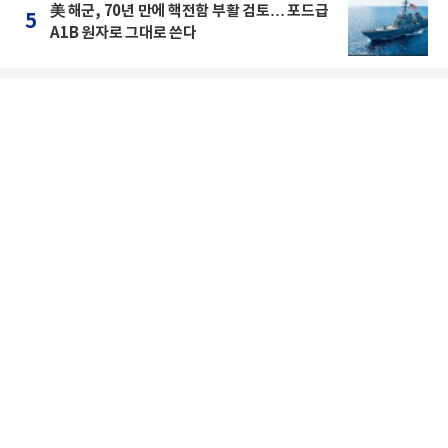
美 해군, 70년 만에 핵전함 부활 검토… 포드급
5
A1B 원자로 그대로 쓴다