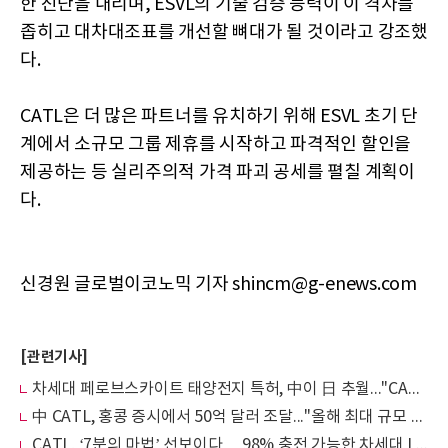
한 진단을 내리며, ESVL의 기술 검증 능력이 이 격차를
좁히고 대차대조표를 개선할 뼈대가 될 것이라고 강조했
다.
CATL은 더 많은 파트너를 유치하기 위해 ESVL 초기 단
계에서 소규모 그룹 제휴를 시작하고 파격적인 할인을
제공하는 등 실리주의적 가격 파괴 공세를 펼칠 계획이
다.
신경원 글로벌이코노믹 기자 shincm@g-enews.com
[관련기사]
차세대 페로브스카이트 태양전지 특허, 中이 日 추월..."CATL 1위, 파나소닉 2위"
中 CATL, 홍콩 증시에서 50억 달러 조달..."올해 최대 규모 공모"
CATL, ‘7분의 마법’ 선보이다… 98% 충전 가능한 차세대 LFP 배터리 공개