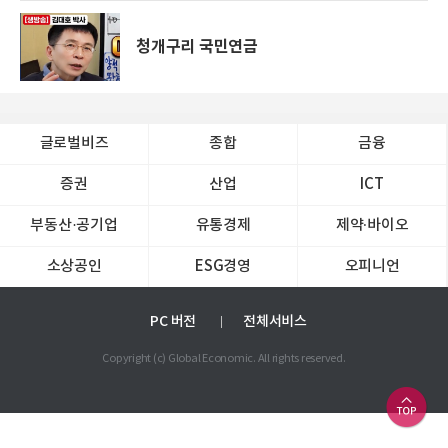
청개구리 국민연금
글로벌비즈
종합
금융
증권
산업
ICT
부동산·공기업
유통경제
제약∙바이오
소상공인
ESG경영
오피니언
PC 버전
전체서비스
Copyright (c) Global Economic. All rights reserved.